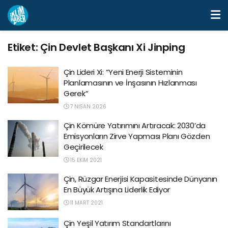
Etiket:
Çin Devlet Başkanı Xi Jinping
Çin Lideri Xi: “Yeni Enerji Sisteminin
Planlamasının ve İnşasının Hızlanması
Gerek”
7 NISAN 2026
Çin Kömüre Yatırımını Artıracak: 2030’da
Emisyonların Zirve Yapması Planı Gözden
Geçirilecek
15 EKIM 2021
Çin, Rüzgar Enerjisi Kapasitesinde Dünyanın
En Büyük Artışına Liderlik Ediyor
11 MART 2021
Çin Yeşil Yatırım Standartlarını