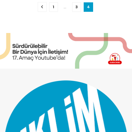
1
…
3
4