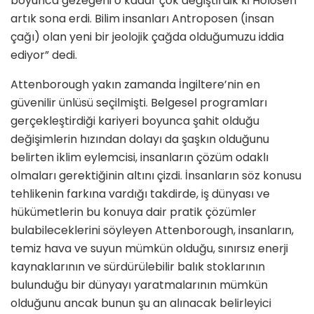
boyunca gezegeni o kadar çok değiştirdik ki Holosen
artık sona erdi. Bilim insanları Antroposen (insan
çağı) olan yeni bir jeolojik çağda olduğumuzu iddia
ediyor” dedi.
Attenborough yakın zamanda İngiltere’nin en
güvenilir ünlüsü seçilmişti. Belgesel programları
gerçekleştirdiği kariyeri boyunca şahit olduğu
değişimlerin hızından dolayı da şaşkın olduğunu
belirten iklim eylemcisi, insanların çözüm odaklı
olmaları gerektiğinin altını çizdi. İnsanların söz konusu
tehlikenin farkına vardığı takdirde, iş dünyası ve
hükümetlerin bu konuya dair pratik çözümler
bulabileceklerini söyleyen Attenborough, insanların,
temiz hava ve suyun mümkün olduğu, sınırsız enerji
kaynaklarının ve sürdürülebilir balık stoklarının
bulunduğu bir dünyayı yaratmalarının mümkün
olduğunu ancak bunun şu an alınacak belirleyici