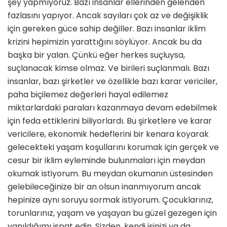
şey yapmıyoruz. Bazı insanlar ellerinden gelenden
fazlasını yapıyor. Ancak sayıları çok az ve değişiklik
için gereken güce sahip değiller. Bazı insanlar iklim
krizini hepimizin yarattığını söylüyor. Ancak bu da
başka bir yalan. Çünkü eğer herkes suçluysa,
suçlanacak kimse olmaz. Ve birileri suçlanmalı. Bazı
insanlar, bazı şirketler ve özellikle bazı karar vericiler,
paha biçilemez değerleri hayal edilemez
miktarlardaki paraları kazanmaya devam edebilmek
için feda ettiklerini biliyorlardı. Bu şirketlere ve karar
vericilere, ekonomik hedeflerini bir kenara koyarak
gelecekteki yaşam koşullarını korumak için gerçek ve
cesur bir iklim eyleminde bulunmaları için meydan
okumak istiyorum. Bu meydan okumanın üstesinden
gelebileceğinize bir an olsun inanmıyorum ancak
hepinize aynı soruyu sormak istiyorum. Çocuklarınız,
torunlarınız, yaşam ve yaşayan bu güzel gezegen için
yanıldığımı ispat edin. Sizden, kendi işinizi ya da