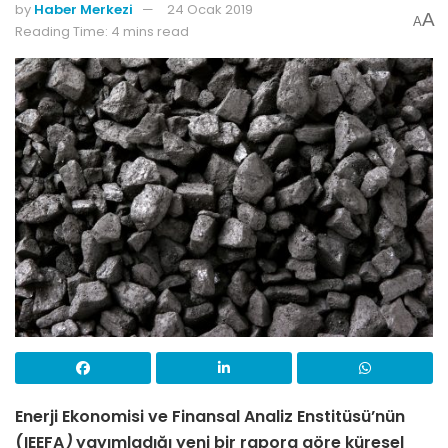
by
Haber Merkezi
24 Ocak 2019
A
A
Reading Time: 4 mins read
Enerji Ekonomisi ve Finansal Analiz Enstitüsü’nün
(IEEFA
)
yayımladığı yeni bir rapora göre küresel