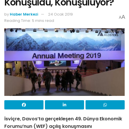
Konuşuldu, Konuşuluyor?
by
Haber Merkezi
24 Ocak 2019
A
A
Reading Time: 5 mins read
İsviçre, Davos’ta gerçekleşen 49. Dünya Ekonomik
Forumu’nun (WEF) açılış konuşmasını