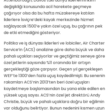
Attenborough, Davos’taki dünya liderlerini iklim
değişikliği konusunda acil harekete geçmeye
çağırıyor olsa da bu hafta müzakereye katılan
liderlere İsviçre’deki kayak merkezinde hizmet
sağlayacak 1500’e yakın özel uçuş, bu çağrının pek
de etki etmediğini gösteriyor.
Politika ve iş dünyası liderleri ve lobiciler, Air Charter
Service’in (ACS) analizine göre daha büyük ve daha
pahalı uçakları seçiyorlar ve geçtiğimiz seneye göre
özel jetlerin sayısında %11 oranında bir artışın
gerçekleştiği göze çarpıyor. Geçen yıl gerçekleşen
WEF’te 1300’den fazla uçuş kaydedilmişti. Bu senenin
rakamları ACS’nin 2013’ten beri özel uçuşları
kaydetmeye başlamasından bu yana elde edilen en
yüksek uçuş sayısı. ACS’nin özel jet direktörü Andy
Christie, büyük ve pahalı uçaklara doğru bir eğilimin
var olduğunu belirtiyor. Bunun nedenini kısmen uzun