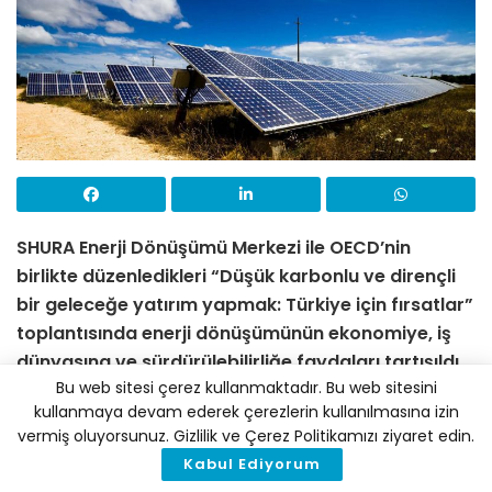
SHURA Enerji Dönüşümü Merkezi ile OECD’nin
birlikte düzenledikleri “Düşük karbonlu ve dirençli
bir geleceğe yatırım yapmak: Türkiye için fırsatlar”
toplantısında enerji dönüşümünün ekonomiye, iş
dünyasına ve sürdürülebilirliğe faydaları tartışıldı.
Bu web sitesi çerez kullanmaktadır. Bu web sitesini
Toplantıda aynı zamanda OECD’nin “İklime Yatırım,
kullanmaya devam ederek çerezlerin kullanılmasına izin
Büyümeye Yatırım” raporu sunulurken rapor,
vermiş oluyorsunuz. Gizlilik ve Çerez Politikamızı ziyaret edin.
sürdürülebilir ekonomik büyümenin şartlarından
Kabul Ediyorum
birinin önümüzdeki 10 yılda modern, akılcı ve temiz