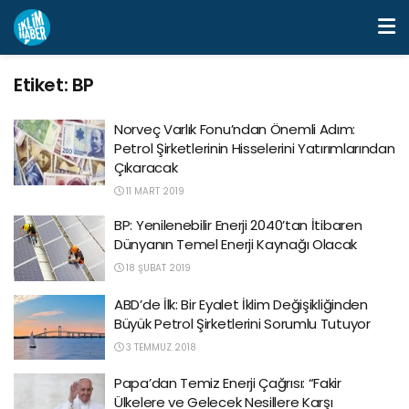
Etiket:
BP
Norveç Varlık Fonu’ndan Önemli Adım:
Petrol Şirketlerinin Hisselerini Yatırımlarından
Çıkaracak
11 MART 2019
BP: Yenilenebilir Enerji 2040’tan İtibaren
Dünyanın Temel Enerji Kaynağı Olacak
18 ŞUBAT 2019
ABD’de İlk: Bir Eyalet İklim Değişikliğinden
Büyük Petrol Şirketlerini Sorumlu Tutuyor
3 TEMMUZ 2018
Papa’dan Temiz Enerji Çağrısı: “Fakir
Ülkelere ve Gelecek Nesillere Karşı