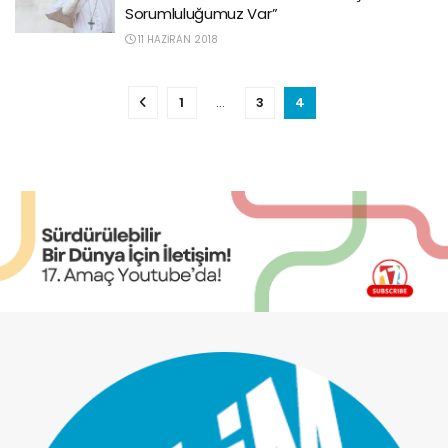
Sorumluluğumuz Var”
11 HAZIRAN 2018
1
…
3
4