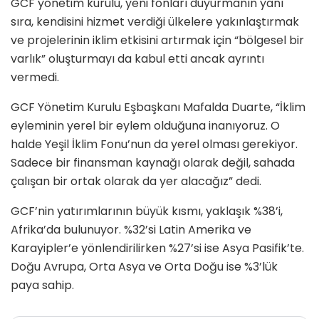
GCF yönetim kurulu, yeni fonları duyurmanın yanı
sıra, kendisini hizmet verdiği ülkelere yakınlaştırmak
ve projelerinin iklim etkisini artırmak için “bölgesel bir
varlık” oluşturmayı da kabul etti ancak ayrıntı
vermedi.
GCF Yönetim Kurulu Eşbaşkanı Mafalda Duarte, “İklim
eyleminin yerel bir eylem olduğuna inanıyoruz. O
halde Yeşil İklim Fonu’nun da yerel olması gerekiyor.
Sadece bir finansman kaynağı olarak değil, sahada
çalışan bir ortak olarak da yer alacağız” dedi.
GCF’nin yatırımlarının büyük kısmı, yaklaşık %38’i,
Afrika’da bulunuyor. %32’si Latin Amerika ve
Karayipler’e yönlendirilirken %27’si ise Asya Pasifik’te.
Doğu Avrupa, Orta Asya ve Orta Doğu ise %3’lük
paya sahip.