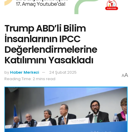
Trump ABD’li Bilim
İnsanlarının IPCC
Değerlendirmelerine
Katılımını Yasakladı
by
Haber Merkezi
24 Şubat 2025
A
A
Reading Time: 2 mins read