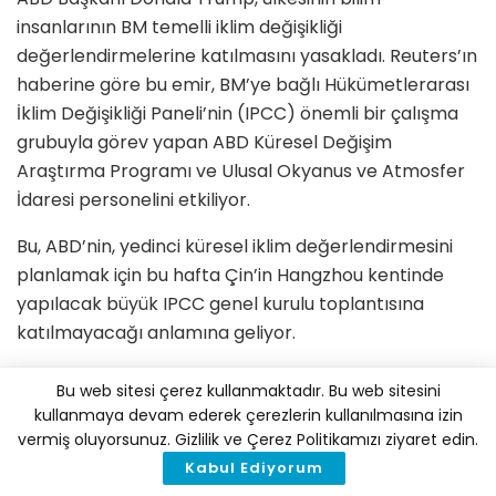
insanlarının BM temelli iklim değişikliği
değerlendirmelerine katılmasını yasakladı. Reuters’ın
haberine göre bu emir, BM’ye bağlı Hükümetlerarası
İklim Değişikliği Paneli’nin (IPCC) önemli bir çalışma
grubuyla görev yapan ABD Küresel Değişim
Araştırma Programı ve Ulusal Okyanus ve Atmosfer
İdaresi personelini etkiliyor.
Bu, ABD’nin, yedinci küresel iklim değerlendirmesini
planlamak için bu hafta Çin’in Hangzhou kentinde
yapılacak büyük IPCC genel kurulu toplantısına
katılmayacağı anlamına geliyor.
Endişeli Bilim İnsanları Birliği’nden Delta Merner,
Bu web sitesi çerez kullanmaktadır. Bu web sitesini
“IPCC’nin gücü, hükümetlerin, şirketlerin ve küresel
kullanmaya devam ederek çerezlerin kullanılmasına izin
kurumların ortak sonuçlarla çalışabilmesidir. ABD’nin
vermiş oluyorsunuz. Gizlilik ve Çerez Politikamızı ziyaret edin.
bu süreçten tamamen çıkarılması endişe vericidir”
Kabul Ediyorum
dedi.