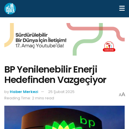
BP Yenilenebilir Enerji
Hedefinden Vazgeçiyor
by
Haber Merkezi
25 Şubat 2025
A
A
Reading Time: 2 mins read