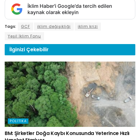
İklim Haber'i Google'da tercih edilen
kaynak olarak ekleyin
Tags:
GCF
iklim değişikliği
iklim krizi
Yeşil İklim Fonu
İlginizi
Çekebilir
POLITIKA
BM: Şirketler Doğa Kaybı Konusunda Yeterince Hızlı