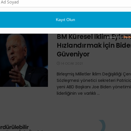
Patricia Espinosa, gelişmekte olan ülk
desteklemek için varlıklı ülkelerin yıl
dolarlık mali yardım taahhüdünü yer
getirmenin en önemli ...
BM Küresel İklim Eylem
Hızlandırmak İçin Bide
Güveniyor
14 OCAK 2021
Birleşmiş Milletler İklim Değişikliği Ç
Sözleşmesi yönetici sekreteri Patrici
yeni ABD Başkanı Joe Biden yönetim
liderliğinin ve varlıklı ...