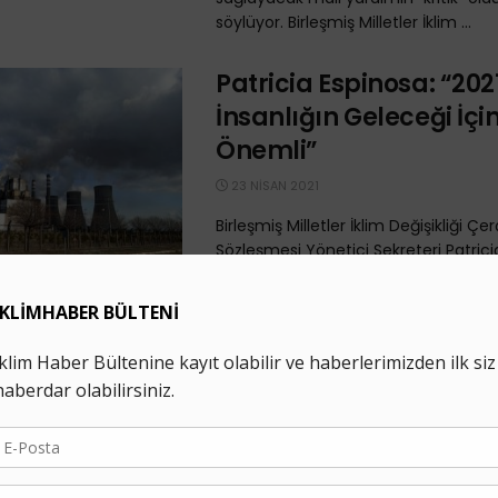
söylüyor. Birleşmiş Milletler İklim ...
Patricia Espinosa: “202
İnsanlığın Geleceği İçi
Önemli”
23 NISAN 2021
Birleşmiş Milletler İklim Değişikliği Ç
Sözleşmesi Yönetici Sekreteri Patrici
“İklim değişikliğiyle mücadele, bugün 
olduğumuz en önemli görev ...
Zengin Ülkeler İklim Kri
Mücadele Etmek için M
Taahhütlerini Güncell
5 ŞUBAT 2021