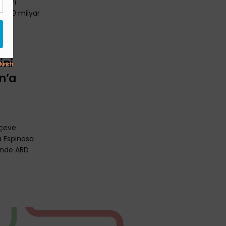
eleri
da 100 milyar
ine
ini
n’a
erçeve
a Espinosa
inde ABD