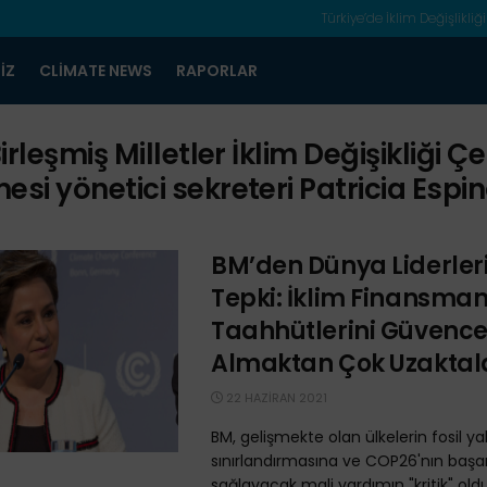
Türkiye’de İklim Değişlikliği
IZ
CLIMATE NEWS
RAPORLAR
irleşmiş Milletler İklim Değişikliği Ç
esi yönetici sekreteri Patricia Espi
BM’den Dünya Liderler
Tepki: İklim Finansman
Taahhütlerini Güvenc
Almaktan Çok Uzaktal
22 HAZIRAN 2021
BM, gelişmekte olan ülkelerin fosil yak
sınırlandırmasına ve COP26'nın başarı
sağlayacak mali yardımın "kritik" ol