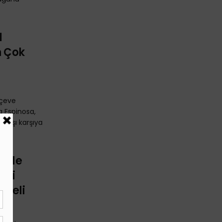
1
n Çok
erçeve
a Espinosa,
karşı karşıya
ziyle
ali
emeli