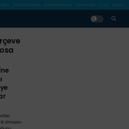
 Algısı
Bir Buçuk Derece
Kömür Masalları
Hakkımızda
Künye
İletişim
erçeve
nosa
ine
ı
eye
ar
ıtları
lı olmasını
duğunu