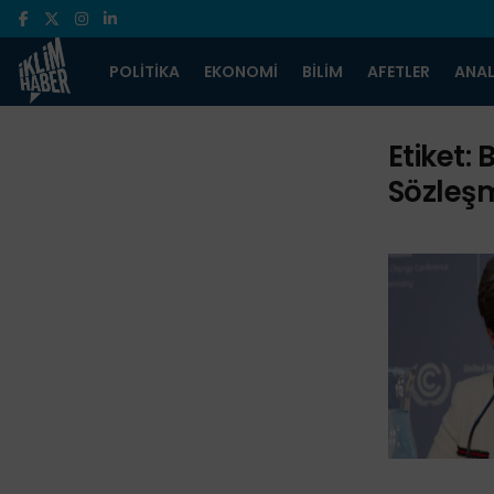
POLITIKA
EKONOMI
BILIM
AFETLER
ANAL
Etiket:
B
Sözleşm