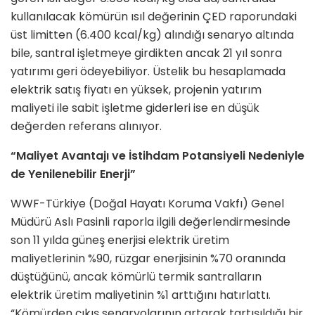
kullanılacak kömürün ısıl değerinin ÇED raporundaki
üst limitten (6.400 kcal/kg) alındığı senaryo altında
bile, santral işletmeye girdikten ancak 21 yıl sonra
yatırımı geri ödeyebiliyor. Üstelik bu hesaplamada
elektrik satış fiyatı en yüksek, projenin yatırım
maliyeti ile sabit işletme giderleri ise en düşük
değerden referans alınıyor.
“Maliyet Avantajı ve İstihdam Potansiyeli Nedeniyle
de Yenilenebilir Enerji”
WWF-Türkiye (Doğal Hayatı Koruma Vakfı) Genel
Müdürü Aslı Pasinli
raporla ilgili değerlendirmesinde
son 11 yılda güneş enerjisi elektrik üretim
maliyetlerinin %90, rüzgar enerjisinin %70 oranında
düştüğünü, ancak kömürlü termik santralların
elektrik üretim maliyetinin %1 arttığını hatırlattı.
“Kömürden çıkış senaryolarının artarak tartışıldığı bir