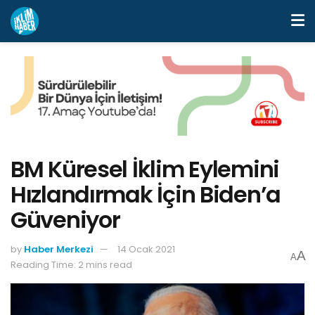
BM Küresel İklim Eylemini
Hızlandırmak İçin Biden’a
Güveniyor
by
Haber Merkezi
14 Ocak 2021
A
A
Reading Time: 2 mins read