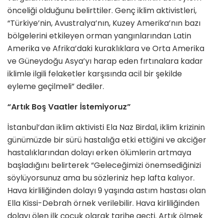
önceliği olduğunu belirttiler. Genç iklim aktivistleri,
“Türkiye’nin, Avustralya’nın, Kuzey Amerika’nın bazı
bölgelerini etkileyen orman yangınlarından Latin
Amerika ve Afrika’daki kuraklıklara ve Orta Amerika
ve Güneydoğu Asya’yı harap eden fırtınalara kadar
iklimle ilgili felaketler karşısında acil bir şekilde
eyleme geçilmeli” dediler.
“Artık Boş Vaatler İstemiyoruz”
İstanbul’dan iklim aktivisti Ela Naz Birdal, iklim krizinin
günümüzde bir sürü hastalığa etki ettiğini ve akciğer
hastalıklarından dolayı erken ölümlerin artmaya
başladığını belirterek “Geleceğimizi önemsediğinizi
söylüyorsunuz ama bu sözleriniz hep lafta kalıyor.
Hava kirliliğinden dolayı 9 yaşında astım hastası olan
Ella Kissi-Debrah örnek verilebilir. Hava kirliliğinden
dolayı ölen ilk çocuk olarak tarihe geçti. Artık ölmek