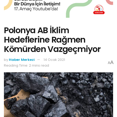
Polonya AB İklim
Hedeflerine Rağmen
Kömürden Vazgeçmiyor
by
Haber Merkezi
14 Ocak 2021
A
A
Reading Time: 2 mins read