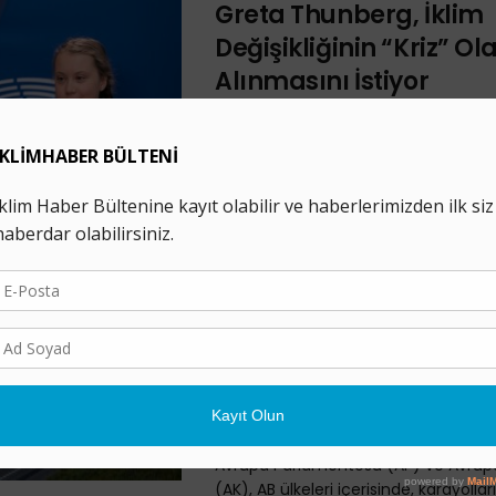
Greta Thunberg, İklim
Değişikliğinin “Kriz” Ol
Alınmasını İstiyor
17 TEMMUZ 2020
Genç iklim aktivist Greta Thunberg
günü Avrupa liderlerine seslenerek ikl
karşı acil eyleme geçmelerini talep 
ayrıca, ...
AB’deki Ağır Taşıtların 
Gaz Salımını Azaltmay
Hedefleyen Anlaşma
İmzalandı
20 ŞUBAT 2019
Avrupa Parlamentosu (AP) ve Avrup
(AK), AB ülkeleri içerisinde, karayollar