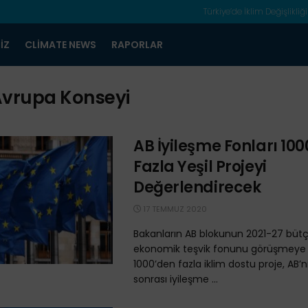
Türkiye’de İklim Değişlikliği
IZ
CLIMATE NEWS
RAPORLAR
vrupa Konseyi
AB İyileşme Fonları 10
Fazla Yeşil Projeyi
Değerlendirecek
17 TEMMUZ 2020
Bakanların AB blokunun 2021-27 bütç
ekonomik teşvik fonunu görüşmeye 
1000’den fazla iklim dostu proje, AB’
sonrası iyileşme ...