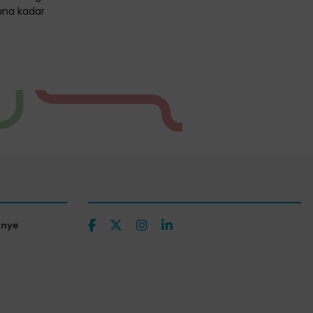
ılına kadar
ünye