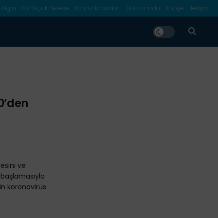
 Algısı
Bir Buçuk Derece
Kömür Masalları
Hakkımızda
Künye
İletişim
00’den
esini ve
başlamasıyla
nin koronavirüs