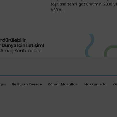
taşıtların zehirli gaz üretimini 2030 y
%30’a ...
gısı
Bir Buçuk Derece
Kömür Masalları
Hakkımızda
K