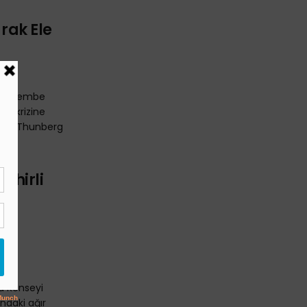
arak Ele
, Perşembe
im krizine
etti. Thunberg
Zehirli
ı
a Konseyi
ındaki ağır