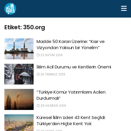
Etiket:
350.org
Madde 50 Kararı Üzerine: “Kısır ve
Vizyondan Yoksun bir Yönelim”
22 KASIM 2019
İklim Acil Durumu ve Kentlerin Önemi
25 TEMMUZ 2019
“Türkiye Kömür Yatırımlarını Acilen
Durdurmalı”
28 HAZIRAN 2019
Küresel İklim Lideri 43 Kent Seçildi:
Türkiye’den Hiçbir Kent Yok