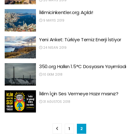
20 MAYIS 2019
İklimicinkentler.org Açıldı!
9 MAYIS 2019
Yeni Anket: Türkiye Temiz Enerji İstiyor
24 NISAN 2019
350.org Halkın 1.5°C Dosyasını Yayımladı
10 EKIM 2018
İklim İçin Ses Vermeye Hazır mısınız?
31 AĞUSTOS 2018
1
2