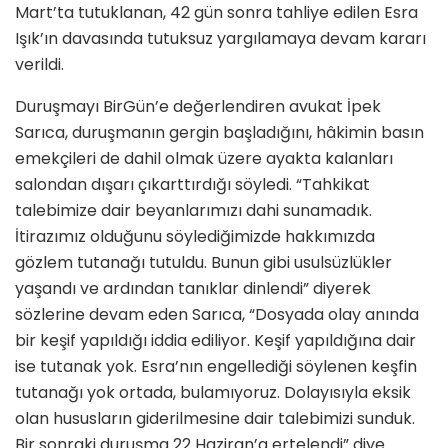
Mart’ta tutuklanan, 42 gün sonra tahliye edilen Esra
Işık’ın davasında tutuksuz yargılamaya devam kararı
verildi.
Duruşmayı BirGün’e değerlendiren avukat İpek
Sarıca, duruşmanın gergin başladığını, hâkimin basın
emekçileri de dahil olmak üzere ayakta kalanları
salondan dışarı çıkarttırdığı söyledi. “Tahkikat
talebimize dair beyanlarımızı dahi sunamadık.
İtirazımız olduğunu söylediğimizde hakkımızda
gözlem tutanağı tutuldu. Bunun gibi usulsüzlükler
yaşandı ve ardından tanıklar dinlendi” diyerek
sözlerine devam eden Sarıca, “Dosyada olay anında
bir keşif yapıldığı iddia ediliyor. Keşif yapıldığına dair
ise tutanak yok. Esra’nın engellediği söylenen keşfin
tutanağı yok ortada, bulamıyoruz. Dolayısıyla eksik
olan hususların giderilmesine dair talebimizi sunduk.
Bir sonraki duruşma 22 Haziran’a ertelendi” diye