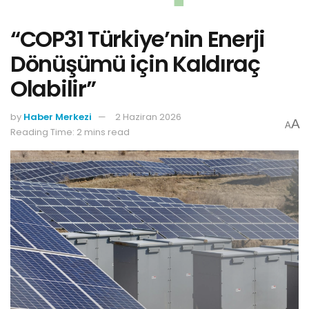
“COP31 Türkiye’nin Enerji
Dönüşümü için Kaldıraç
Olabilir”
by
Haber Merkezi
2 Haziran 2026
A
A
Reading Time: 2 mins read