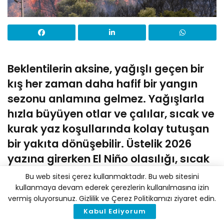
Beklentilerin aksine, yağışlı geçen bir
kış her zaman daha hafif bir yangın
sezonu anlamına gelmez. Yağışlarla
hızla büyüyen otlar ve çalılar, sıcak ve
kurak yaz koşullarında kolay tutuşan
bir yakıta dönüşebilir. Üstelik 2026
yazına girerken El Niño olasılığı, sıcak
hava dalgaları ve kuraklık riskini
Bu web sitesi çerez kullanmaktadır. Bu web sitesini
artırabilecek ek bir risk çarpanı olarak
kullanmaya devam ederek çerezlerin kullanılmasına izin
vermiş oluyorsunuz. Gizlilik ve Çerez Politikamızı ziyaret edin.
izleniyor. Bu nedenle yangınlarla
Kabul Ediyorum
mücadeleyi yalnızca uçak, helikopter