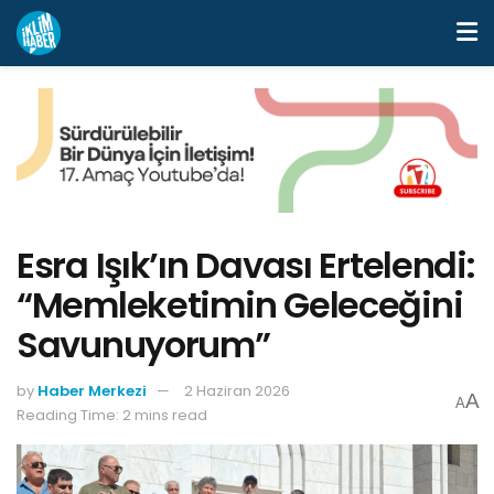
Esra Işık’ın Davası Ertelendi:
“Memleketimin Geleceğini
Savunuyorum”
by
Haber Merkezi
2 Haziran 2026
A
A
Reading Time: 2 mins read