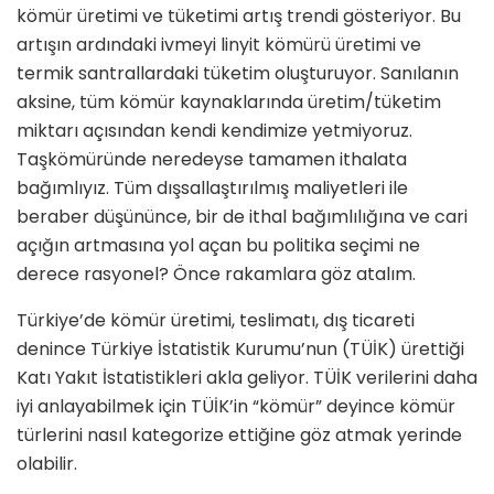
kömür üretimi ve tüketimi artış trendi gös­teriyor. Bu
artışın ardındaki ivmeyi linyit kömürü üretimi ve
termik santrallardaki tüketim oluşturuyor. Sanılanın
aksine, tüm kömür kay­naklarında üretim/tüketim
miktarı açısından kendi kendimize yetmi­yoruz.
Taşkömüründe neredeyse ta­mamen ithalata
bağımlıyız. Tüm dış­sallaştırılmış maliyetleri ile
beraber düşününce, bir de ithal bağımlılığına ve cari
açığın artmasına yol açan bu politika seçimi ne
derece rasyonel? Önce rakamlara göz atalım.
Türkiye’de kömür üretimi, teslima­tı, dış ticareti
denince Türkiye İsta­tistik Kurumu’nun (TÜİK) ürettiği
Katı Yakıt İstatistikleri akla geliyor. TÜİK verilerini daha
iyi anlayabil­mek için TÜİK’in “kömür” deyince kömür
türlerini nasıl kategorize etti­ğine göz atmak yerinde
olabilir.