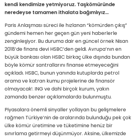
kendi kendimize yetmiyoruz. Taşkömüründe
neredeyse tamamen ithalata bağımlıyız…
Paris Anlaşması süreci ile hız­lanan “kömürden çıkış”
gün­demi hemen her geçen gün yeni haberlerle
zenginleşiyor. Bu duruma dair en güncel örnek Nisan
2018’de finans devi HSBC’den geldi. Avrupa’nın en
büyük bankası olan HSBC birkaç ülke dışında bundan
böyle kömür santrallarını finanse etmeyeceğini
açıkladı. HSBC, bunun yanında kutuplarda petrol
arama ve katran kumu projelerine de finansör
olmayacak
. ING ve dahi birçok ku­rum, yakın
1
zamanda benzer açıkla­malarda bulunmuştu.
Piyasalara önemli sinyaller yollayan bu gelişmelere
rağmen Türkiye’nin de aralarında bulunduğu pek çok
ülke kömür üretimine ve tüketimine henüz bir
sınırlama getirmeyi düşün­müyor. Aksine, ülkemizde