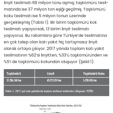
linyit teslimatı 69 milyon tonu aşmış; taşkömürü tesli­
matında ise 37 milyon ton eşiği geçil­miş. Taşkömürü
koku teslimatı ise 5 milyon tonun üzerinde
gerçekleşmiş (Tablo 1). Bir birim taşkömürü kok
teslimatı yapıyorsak, 13 birim linyit teslimatı
yapıyoruz. Bu rakamlara göre Türkiye’de teslimatına
en çok talep olan katı yakıt hiç tartışmasız linyit
olarak ortaya çıkıyor. 2017 yılında top­lam katı yakıt
teslimatının %62’si linyitten, %33’ü taşkömüründen ve
%5’i de taşkömürü kokundan oluşuyor (Şekil 1).