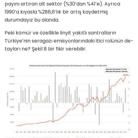
payını artıran alt sektör (%30’dan %41’e). Ayrıca
1990’a kıyasla %288,6’lık bir artış kaydetmiş
durumdayız bu alanda.
Peki kömür ve özellikle linyit yakıt­lı santralların
Türkiye’nin seragazı emisyonlarındaki itici rolünün de­
tayları ne? Şekil 8 bir fikir verebilir: