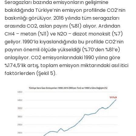
Seragazları bazında emisyonların gelişimine
bakıldığında Türkiye’nin emisyon profilinde CO2’nin
baskın­lığı görülüyor. 2016 yılında tüm se­ragazları
arasında CO2, aslan payını (%81) alıyor. Ardından
CH4 – metan (%11) ve N2O – diazot monoksit (%7)
geliyor. 1990’la kıyaslandığında bu profilde CO2’nin
payının önemli öl­çüde yükseldiği (%70’den %81’e)
anlaşılıyor. CO2 emisyonlarındaki 1990 yılına göre
%174,5’lik artış, toplam emisyon miktarındaki asıl itici
faktörlerden (Şekil 5).