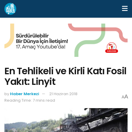
En Tehlikeli ve Kirli Katı Fosil
Yakıt: Linyit
by
Haber Merkezi
21 Haziran 2018
A
A
Reading Time: 7 mins read