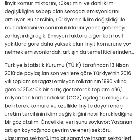
linyit kömür miktarını, tü­ketimini ve dahi iklim
değişikliğine sebep olan seragazı emisyonlarını
artırıyor. Bu tercihin, Türkiye’nin iklim değişikliği ile
mücadelesini ve sorumluluklarını yerine getirmeyi
zorlaştırdığı açık. Emisyon faktörü diğer katı fosil
yakıtlara göre daha yüksek olan linyit kömürüne yö­
nelmek emisyonlardaki artışın da temel iticilerinden…
Türkiye İstatistik Kurumu (TÜİK) tarafından 13 Nisan
2018’de payla­şılan son verilere göre Türkiye’nin 2016
yılı toplam seragazı emis­yon miktarının 1990 yılına
göre %135,4’lük bir artış göstererek top­lam 496,1
milyon ton karbondioksit (CO2) eşdeğeri olduğunu
belirterek kömüre ve özellikle linyite dayalı enerji
üretim tercihinin iklim deği­şikliğini nasıl körüklediğine
bir göz atalım. Öncelikle, veri şunu söylü­yor: Yaşanan
artışın kaynağında çevrim ve enerji sektörü,
ulaştırma sektörü, imalat sanayi ve inşaat sektörleri