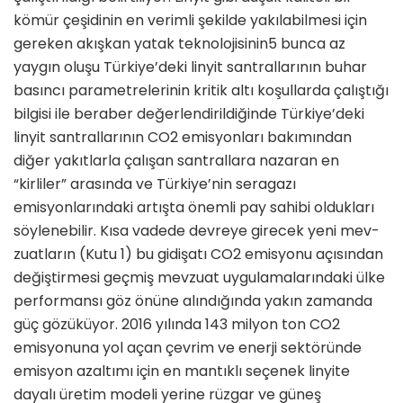
kömür çeşidinin en verimli şekilde yakılabilmesi için
gereken akışkan yatak teknolojisi­nin5 bunca az
yaygın oluşu Türki­ye’deki linyit santrallarının buhar
basıncı parametrelerinin kritik altı koşullarda çalıştığı
bilgisi ile beraber değerlendirildiğinde Türkiye’deki
linyit santrallarının CO2 emisyonları bakımından
diğer yakıtlarla çalışan santrallara nazaran en
“kirliler” arasında ve Türkiye’nin seragazı
emisyonlarındaki artışta önemli pay sahibi oldukları
söylenebilir. Kısa vadede devreye girecek yeni mev­
zuatların (Kutu 1) bu gidişatı CO2 emisyonu açısından
değiştirmesi geçmiş mevzuat uygulamalarındaki ülke
performansı göz önüne alındığında yakın zamanda
güç gö­züküyor. 2016 yılında 143 milyon ton CO2
emisyonuna yol açan çev­rim ve enerji sektöründe
emisyon azaltımı için en mantıklı seçenek linyite
dayalı üretim modeli yerine rüzgar ve güneş