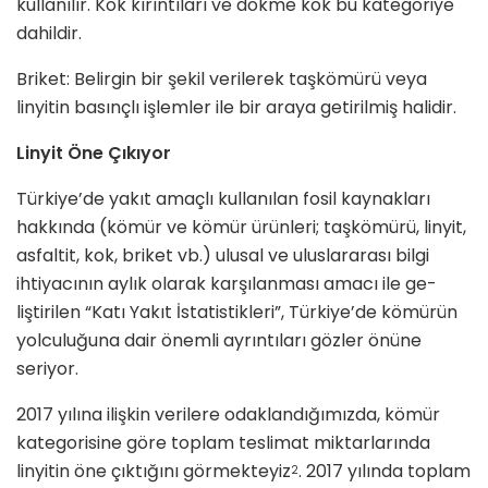
kullanılır. Kok kırıntıları ve dökme kok bu kategoriye
dahildir.
Briket: Belirgin bir şekil verilerek taşkömürü veya
linyitin basınçlı iş­lemler ile bir araya getirilmiş halidir.
Linyit Öne Çıkıyor
Türkiye’de yakıt amaçlı kullanılan fosil kaynakları
hakkında (kömür ve kömür ürünleri; taşkömürü, lin­yit,
asfaltit, kok, briket vb.) ulusal ve uluslararası bilgi
ihtiyacının aylık olarak karşılanması amacı ile ge­
liştirilen “Katı Yakıt İstatistikleri”, Türkiye’de kömürün
yolculuğuna dair önemli ayrıntıları gözler önüne
seriyor.
2017 yılına ilişkin verilere odaklan­dığımızda, kömür
kategorisine göre toplam teslimat miktarlarında
linyi­tin öne çıktığını görmekteyiz
. 2017 yılında toplam
2