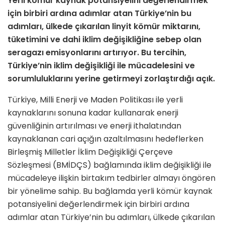
Yerli kömür kaynak potansiyelini değerlendirmek
için birbiri ardına adımlar atan Türkiye’nin bu
adımları, ülkede çıkarılan linyit kömür miktarını,
tüketimini ve dahi iklim değişikliğine sebep olan
seragazı emisyonlarını artırıyor. Bu tercihin,
Türkiye’nin iklim değişikliği ile mücadelesini ve
sorumluluklarını yerine getirmeyi zorlaştırdığı açık.
Türkiye, Milli Enerji ve Maden Politikası ile yerli
kaynakla­rını sonuna kadar kullana­rak enerji
güvenliğinin artırılması ve enerji ithalatından
kaynaklanan cari açığın azaltılmasını hedeflerken
Birleşmiş Milletler İklim Değişikli­ği Çerçeve
Sözleşmesi (BMİDÇS) bağlamında iklim değişikliği ile
mücadeleye ilişkin birtakım tedbir­ler almayı öngören
bir yönelime sahip. Bu bağlamda yerli kömür kaynak
potansiyelini değerlendir­mek için birbiri ardına
adımlar atan Türkiye’nin bu adımları, ülkede çı­karılan