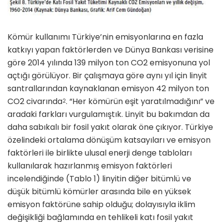
Kömür kullanımı Türkiye’nin emis­yonlarına en fazla
katkıyı yapan fak­törlerden ve Dünya Bankası verisine
göre 2014 yılında 139 milyon ton CO2 emisyonuna yol
açtığı görülü­yor. Bir çalışmaya göre aynı yıl için linyit
santrallarından kaynaklanan emisyon 42 milyon ton
CO2 civarın­da
. “Her kömürün eşit yaratılma­dığını” ve
2
aradaki farkları vurgula­mıştık. Linyit bu bakımdan da
daha sabıkalı bir fosil yakıt olarak öne çıkıyor. Türkiye
özelindeki ortalama dönüşüm katsayıları ve emisyon
fak­törleri ile birlikte ulusal enerji denge tabloları
kullanılarak hazırlanmış emisyon faktörleri
incelendiğinde (Tablo 1) linyitin diğer bitümlü ve
düşük bitümlü kömürler arasında bile en yüksek
emisyon faktörüne sahip olduğu; dolayısıyla iklim
deği­şikliği bağlamında en tehlikeli katı fosil yakıt