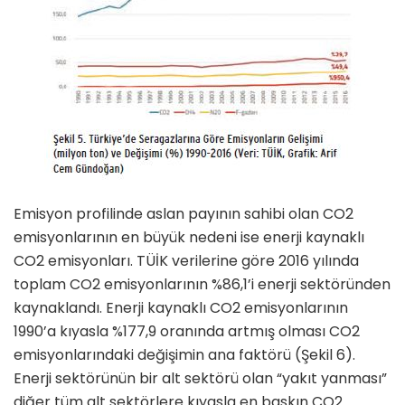
Emisyon profilinde aslan payının sa­hibi olan CO2
emisyonlarının en bü­yük nedeni ise enerji kaynaklı
CO2 emisyonları. TÜİK verilerine göre 2016 yılında
toplam CO2 emisyonla­rının %86,1’i enerji sektöründen
kay­naklandı. Enerji kaynaklı CO2 emis­yonlarının
1990’a kıyasla %177,9 oranında artmış olması CO2
emis­yonlarındaki değişimin ana faktörü (Şekil 6).
Enerji sektörünün bir alt sektörü olan “yakıt yanması”
diğer tüm alt sektörlere kıyasla en baskın CO2