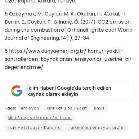
Özet Raporu. Ankara, Türkiye.
5 Ozkaymak, M., Ceylan, M. A., Okutan, H., Atakul, H.,
Berrin, E., Coşkun, T., & Inanç, Ö. (2017). CO2 emission
during the combustion of Orhaneli lignite coal. World
Journal of Engineering, 14(1), 27-34.
6 https://www.dunyaenerji.org.tr/ komur-yakitli-
santrallerden-kaynaklanan-emisyonlar-uzerine-bir-
degerlendirme/
İklim Haber'i Google'da tercih edilen
kaynak olarak ekleyin
Tags:
emisyon
Kirli Katı Fosil Yakıt
linyit
Milli Enerji ve Maden Politikası
Türkiye İstatistik Kurumu
Türkiye’nin emisyon profili