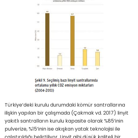
Türkiye’deki kurulu durumdaki kö­mür santrallarına
ilişkin yapılan bir çalışmada (Çakmak vd. 2017) linyit
yakıtlı santralların kurulu kapasite olarak %85’inin
pulverize, %15’inin ise akışkan yatak teknolojisi ile
çalıştırıldığı belirtiliyor. Linyit gibi düşük kaliteli bir