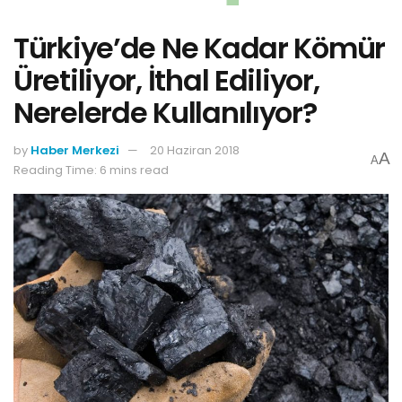
Türkiye’de Ne Kadar Kömür
Üretiliyor, İthal Ediliyor,
Nerelerde Kullanılıyor?
by
Haber Merkezi
20 Haziran 2018
A
A
Reading Time: 6 mins read