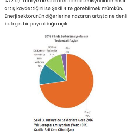
%73’e). Türkiye’de sektö­rel olarak emisyonların nasıl
artış kaydettiğini ise Şekil 4’te görebil­mek mümkün.
Enerji sektörünün diğerlerine nazaran artışta ne denli
belirgin bir payı olduğu açık.