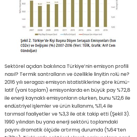
Sektörel açıdan bakılınca Türkiye’nin emisyon profili
nasıl? Termik santralların ve özellikle linyitin rolü ne?
2016 yılı seragazı emisyon istatistiklerine göre kümü­
latif (yani toplam) emisyonlarda en büyük pay %72,8
ile enerji kay­naklı emisyonların olurken, bunu %12,6 ile
endüstriyel işlemler ve ürün kullanımı, %11,4 ile
tarımsal faaliyetler ve %3,3 ile atık takip etti (Şekil 3).
1990 yılından bu yana enerji sektörü toplamdaki
payını dramatik ölçüde artırmış durumda (%64’ten