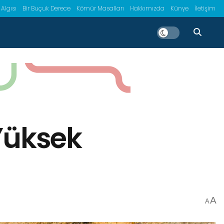
 Algısı
Bir Buçuk Derece
Kömür Masalları
Hakkımızda
Künye
İletişim
Yüksek
A
A