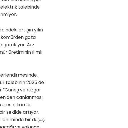
 elektrik talebinde
enmiyor.
ndeki artışın yılın
 ve kömürden gaza
öngörülüyor. Arz
ür üretiminin ılımlı
eğerlendirmesinde,
ür talebinin 2025 de
ı: “Güneş ve rüzgar
 yeniden canlanması,
 küresel kömür
ir şekilde artıyor.
ullanımında bir düşüş
aşacağı ve yakında