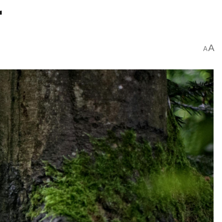
r
A
A