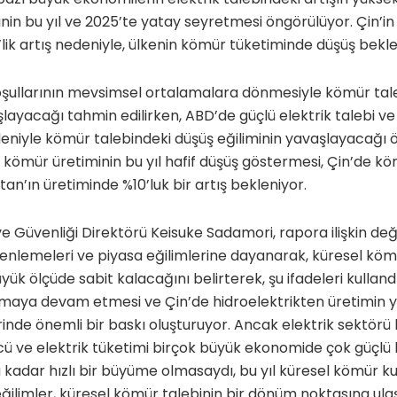
nin bu yıl ve 2025’te yatay seyretmesi öngörülüyor. Çin’in
’lik artış nedeniyle, ülkenin kömür tüketiminde düşüş bekl
şullarının mevsimsel ortalamalara dönmesiyle kömür talebi
aşlayacağı tahmin edilirken, ABD’de güçlü elektrik talebi
eniyle kömür talebindeki düşüş eğiliminin yavaşlayacağı 
 kömür üretiminin bu yıl hafif düşüş göstermesi, Çin’de köm
an’ın üretiminde %10’luk bir artış bekleniyor.
ı ve Güvenliği Direktörü Keisuke Sadamori, rapora ilişkin d
enlemeleri ve piyasa eğilimlerine dayanarak, küresel köm
ük ölçüde sabit kalacağını belirterek, şu ifadeleri kulland
yılmaya devam etmesi ve Çin’de hidroelektrikten üretimin
inde önemli bir baskı oluşturuyor. Ancak elektrik sektörü
ücü ve elektrik tüketimi birçok büyük ekonomide çok güçlü b
u kadar hızlı bir büyüme olmasaydı, bu yıl küresel kömür k
eğilimler, küresel kömür talebinin bir dönüm noktasına ul