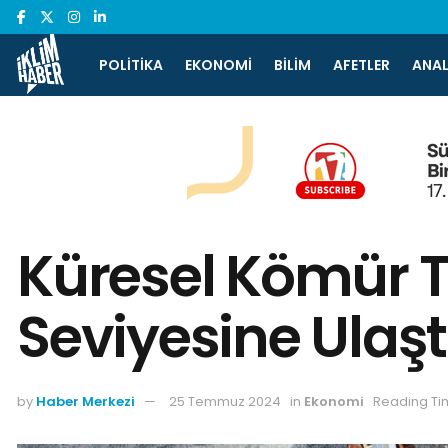
POLITIKA
EKONOMI
BILIM
AFETLER
ANAL
Küresel Kömür T
Seviyesine Ulaşt
by
Haber Merkezi
25 Temmuz 2024
in
Ekonomi
Reading Ti