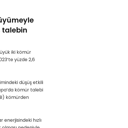
 büyümeyle
 talebin
üyük iki kömür
2023’te yüzde 2,6
imindeki düşüş etkili
rupa’da kömür talebi
 (AB) kömürden
enerjisindeki hızlı
 olması nedeniyle,