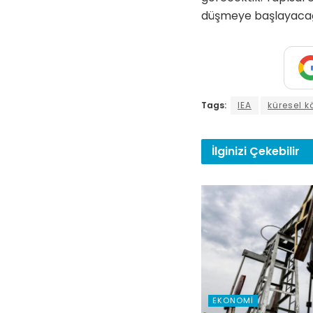
düşmeye başlayacağı
Tags:
IEA
küresel k
İlginizi
Çekebilir
EKONOMI