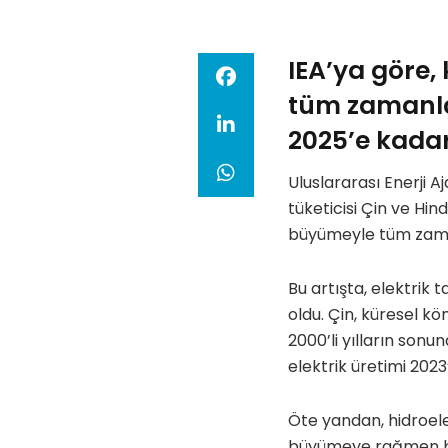
IEA’ya göre,
tüm zamanlar
2025’e kada
Uluslararası Enerji A
tüketicisi Çin ve Hin
büyümeyle tüm zaman
Bu artışta, elektrik 
oldu. Çin, küresel k
2000’li yılların son
elektrik üretimi 2023
Öte yandan, hidroele
büyümeye rağmen baz