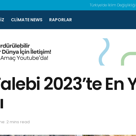
Türkiye’de İklim Değişlikliği
IZ
CLIMATE NEWS
RAPORLAR
alebi 2023’te En 
ı
me: 2 mins read