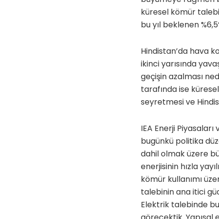
küresel kömür talebi
bu yıl beklenen %6,5
Hindistan’da hava ko
ikinci yarısında yav
geçişin azalması ned
tarafında ise küresel
seyretmesi ve Hindist
IEA Enerji Piyasalar
bugünkü politika düz
dahil olmak üzere büy
enerjisinin hızla ya
kömür kullanımı üzer
talebinin ana itici g
Elektrik talebinde b
görecektik. Yapısal 