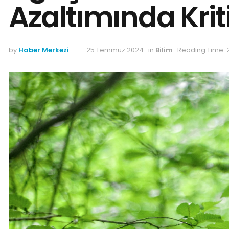
Azaltımında Krit
by
Haber Merkezi
25 Temmuz 2024
in
Bilim
Reading Time: 