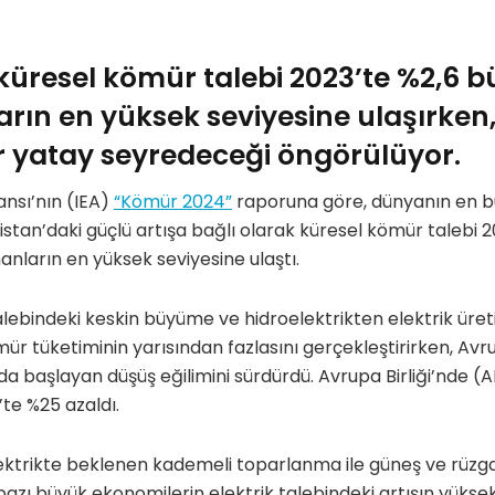
 küresel kömür talebi 2023’te %2,6
ın en yüksek seviyesine ulaşırken,
r yatay seyredeceği öngörülüyor.
jansı’nın (IEA)
“Kömür 2024”
raporuna göre, dünyanın en b
distan’daki güçlü artışa bağlı olarak küresel kömür talebi 
ların en yüksek seviyesine ulaştı.
talebindeki keskin büyüme ve hidroelektrikten elektrik üret
ömür tüketiminin yarısından fazlasını gerçekleştirirken, Av
unda başlayan düşüş eğilimini sürdürdü. Avrupa Birliği’nde
’te %25 azaldı.
ktrikte beklenen kademeli toparlanma ile güneş ve rüzgar 
ı büyük ekonomilerin elektrik talebindeki artışın yüksek