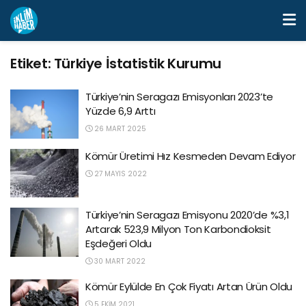
Etiket:
Türkiye İstatistik Kurumu
Türkiye’nin Seragazı Emisyonları 2023’te
Yüzde 6,9 Arttı
26 MART 2025
Kömür Üretimi Hız Kesmeden Devam Ediyor
27 MAYIS 2022
Türkiye’nin Seragazı Emisyonu 2020’de %3,1
Artarak 523,9 Milyon Ton Karbondioksit
Eşdeğeri Oldu
30 MART 2022
Kömür Eylülde En Çok Fiyatı Artan Ürün Oldu
5 EKIM 2021