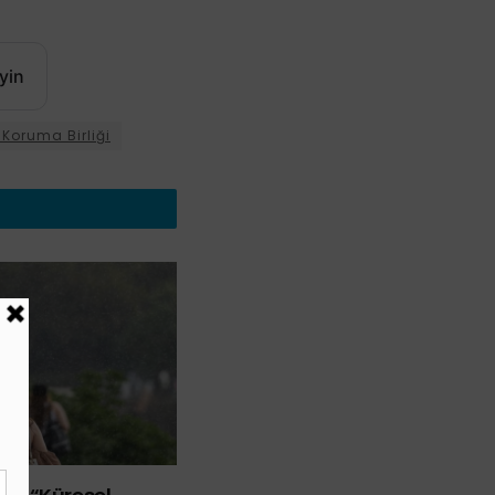
yin
Koruma Birliği