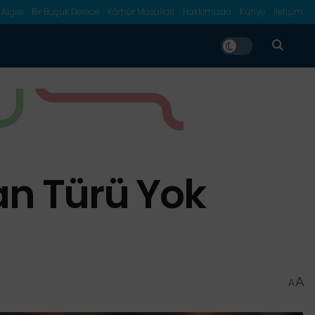
 Algısı
Bir Buçuk Derece
Kömür Masalları
Hakkımızda
Künye
İletişim
an Türü Yok
A
A