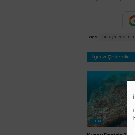
Tags:
Birleşmiş Mill
İlginizi
Çekebilir
BILIM