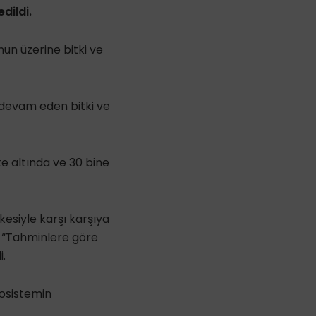
dildi.
un üzerine bitki ve
 devam eden bitki ve
e altında ve 30 bine
esiyle karşı karşıya
, “Tahminlere göre
i.
kosistemin