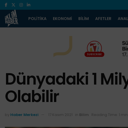
POLITIKA
EKONOMI
BILIM
AFETLER
ANAL
Dünyadaki 1 Mil
Olabilir
by
Haber Merkezi
17 Kasım 2021
in
Bilim
Reading Time: 1 mi