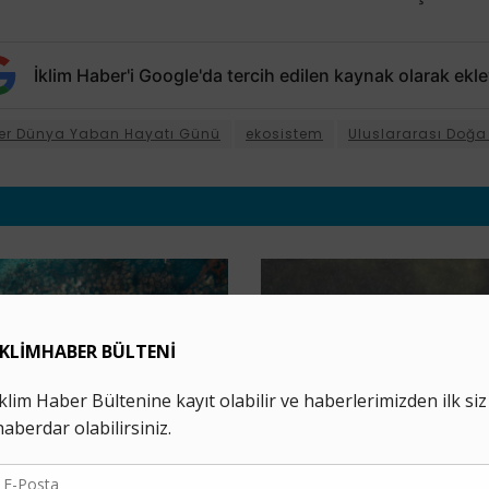
İklim Haber'i Google'da tercih edilen kaynak olarak ekle
etler Dünya Yaban Hayatı Günü
ekosistem
Uluslararası Doğa 
BILIM