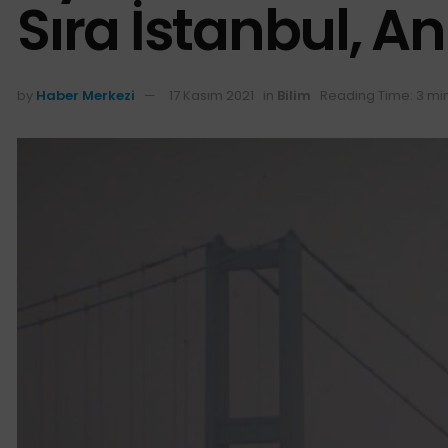
Sıra İstanbul, An
by
Haber Merkezi
17 Kasım 2021
in
Bilim
Reading Time: 3 mi