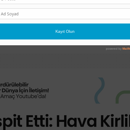
lk: Bozcaada’da Sert
İklim İnkârcılığı Sözlüğ
ntasyonu
Isınma Varsa Temmuz 
Neden Serindi?”
7 AĞUSTOS 2026
it Etti: Hava Kirli