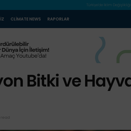
Türkiye’de İklim Değişlikliği
IZ
CLIMATE NEWS
RAPORLAR
yon Bitki ve Hayv
n read