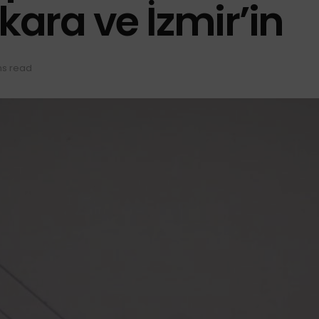
kara ve İzmir’in
ns read