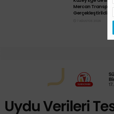
Kuzey Ege’de Bir İ
Mercan Transpla
Gerçekleştirildi
7 AĞUSTOS 2026
Uydu Verileri Tesp