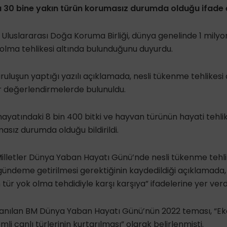
 30 bine yakın türün korumasız durumda olduğu ifade e
luslararası Doğa Koruma Birliği, dünya genelinde 1 milyon
olma tehlikesi altında bulunduğunu duyurdu.
uluşun yaptığı yazılı açıklamada, nesli tükenme tehlikesi
r değerlendirmelerde bulunuldu.
yatındaki 8 bin 400 bitki ve hayvan türünün hayati tehlik
asız durumda olduğu bildirildi.
Milletler Dünya Yaban Hayatı Günü’nde nesli tükenme tehlik
n gündeme getirilmesi gerektiğinin kaydedildiği açıklamada
tür yok olma tehdidiyle karşı karşıya” ifadelerine yer verd
utlanılan BM Dünya Yaban Hayatı Günü’nün 2022 teması, “E
nemli canlı türlerinin kurtarılması” olarak belirlenmişti.