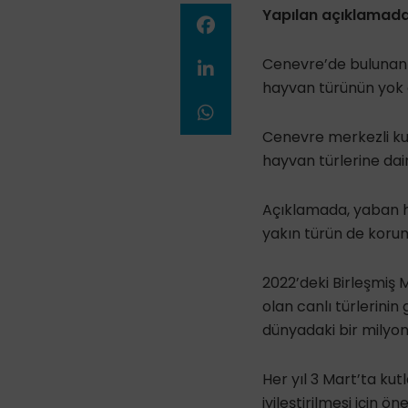
Yapılan açıklamada
Cenevre’de bulunan U
hayvan türünün yok 
Cenevre merkezli kur
hayvan türlerine dai
Açıklamada, yaban ha
yakın türün de korum
2022’deki Birleşmiş 
olan canlı türlerini
dünyadaki bir milyon 
Her yıl 3 Mart’ta k
iyileştirilmesi için ö