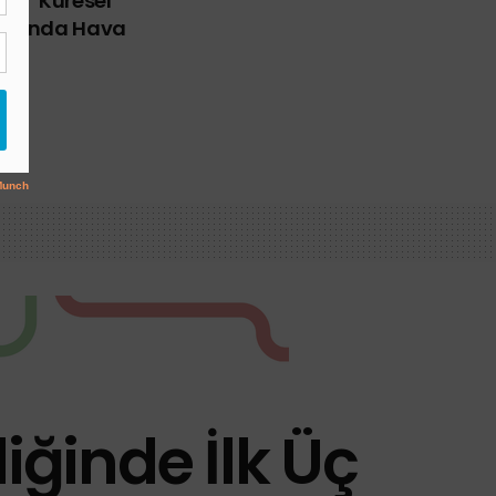
ü-6: “Küresel
Ayında Hava
liğinde İlk Üç