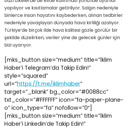
bazı ülkelerde de evde kalınması yönünde uyarılar
yapılıyor ve kısıtlamalar getiriliyor. Salgın nedeniyle
binlerce insan hayatını kaybederken, alınan tedbirler
nedeniyle yavaşlayan dünyada hava kirliliği azalıyor.
Türkiye’de birçok ilde hava kalitesi gözle görülür bir
şekilde düzelirken, veriler yine de gelecek günler için
bizi uyarıyor.
[mks_button size=”medium” title=”İklim
Haber’i Telegram’da Takip Edin!”
style=”squared”
url=”
https://t.me/iklimhaber
”
target=”_blank” bg_color=”#0088cc”
txt_color=”#FFFFFF” icon=”fa-paper-plane-
o” icon_type=”fa” nofollow=”0″]
[mks_button size=”medium” title=”İklim
Haber’i Linkedin’de Takip Edin!”