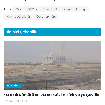
Tags:
Çin
COP25
Covid-19
Donald Trump
iklim değişikliği
Koronavirüs
İlginizi
Çekebilir
POLITIKA
Kuraklık Kömürü de Vurdu: Gözler Türkiye’ye Çevrildi
7 AĞUSTOS 2026