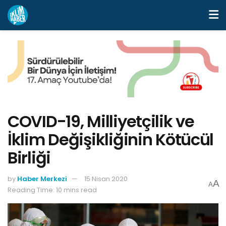
COVID-19, Milliyetçilik ve
İklim Değişikliğinin Kötücül
Birliği
by
Haber Merkezi
15 Nisan 2020
A
A
Reading Time: 10 mins read