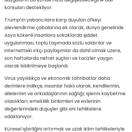
korkuları destekliyor.
Trump
’ın yabancılara karşı duyulan öfkeyi
alevlendirme çabalarına ek olarak, dünya genelinde
Asya k
ö
kenli insanlara sokaklarda şiddet
uygulanması, toplu taşımada s
ö
zlü saldırılar ve
internetteki ırkçı paylaşımlar da dahil olmak üzere,
son haftalarda nefret suçları ve tacizler yaygın
olarak bildirilmeye başlandı.
Vir
üs yayıldıkça ve ekonomik tahribatlar daha
derinlere indikçe, insanlar haklı olarak, kendilerinin,
ailelerinin ve arkadaşlarının sağlığı
; i
şlerini kaybetme
olasılıkları; emeklilik birikimleri ve evlerinin
değerlerindeki düşüşler gibi ani tehlikelere
odaklanıyor.
Küresel işbirliğini artırmak ve uzak iklim tehlikeleriyle