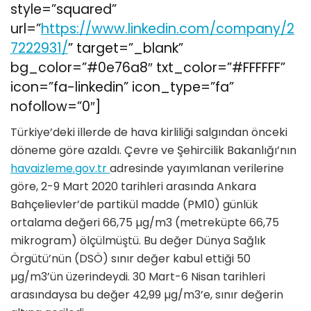
style=”squared”
url=”
https://www.linkedin.com/company/2
7222931/
” target=”_blank”
bg_color=”#0e76a8″ txt_color=”#FFFFFF”
icon=”fa-linkedin” icon_type=”fa”
nofollow=”0″]
Türkiye’deki illerde de hava kirliliği salgından önceki
döneme göre azaldı. Çevre ve Şehircilik Bakanlığı’nın
havaizleme.gov.tr
adresinde yayımlanan verilerine
göre, 2-9 Mart 2020 tarihleri arasında Ankara
Bahçelievler’de partikül madde (PM10) günlük
ortalama değeri 66,75 µg/m3 (metreküpte 66,75
mikrogram) ölçülmüştü. Bu değer Dünya Sağlık
Örgütü’nün (DSÖ) sınır değer kabul ettiği 50
µg/m3’ün üzerindeydi. 30 Mart-6 Nisan tarihleri
arasındaysa bu değer 42,99 µg/m3’e, sınır değerin