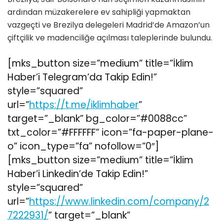
ardından müzakerelere ev sahipliği yapmaktan
vazgeçti ve Brezilya delegeleri Madrid’de Amazon’un
çiftçilik ve madenciliğe açılması taleplerinde bulundu.
[mks_button size=”medium” title=”İklim
Haber’i Telegram’da Takip Edin!”
style=”squared”
url=”
https://t.me/iklimhaber
”
target=”_blank” bg_color=”#0088cc”
txt_color=”#FFFFFF” icon=”fa-paper-plane-
o” icon_type=”fa” nofollow=”0″]
[mks_button size=”medium” title=”İklim
Haber’i Linkedin’de Takip Edin!”
style=”squared”
url=”
https://www.linkedin.com/company/2
7222931/
” target=”_blank”