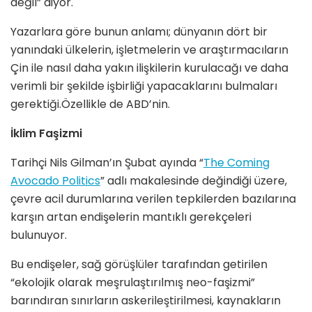
de
ğil” diyor.
Yazarlara göre bunun anlamı; dünyanı
n d
ö
rt bir
yanındaki ülkelerin, işletmelerin ve araştırmacıların
Çin ile nasıl daha yakın ilişkilerin kurulacağı ve daha
verimli bir şekilde işbirliği yapacaklarını bulmaları
gerektiğ
i.
Özellikle de ABD’nin.
İklim Faşizmi
Tarihçi Nils Gilman’ın Şubat ayında “
The Coming
Avocado Politics
” adlı makalesinde değindiği üzere,
çevre acil durumlarına verilen tepkilerden bazılarına
karşın artan endişelerin mantıklı gerekçeleri
bulunuyor.
Bu endişeler, sağ görüşlüler tarafından getirilen
“ekolojik olarak meşrulaştırılmış neo-faşizmi”
barındıran sınırların askerileştirilmesi, kaynakların