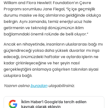
William and Flora Hewlett Foundation
’ın Çevre
Programı sorumlusu Jane Flegal,
“
İç içe geçmişlik
durumu maske ve ilaç alımlarına geldiğinde oldukça
belirgin. Aynı zamanda, temiz enerjiyi ucuz hale
getirmenin ve teknoloji dönüşümünün iklim
bağlamındaki önemli rolünde de belli oluyor.”
Ancak en nihayetinde, insanların uluslararası bağı mı
güçlendireceği yoksa daha yüksek duvarlar mı inşa
edeceği,
ö
nümüzdeki haftalar ve aylarda işlerin ne
kadar çirkinleş
ece
ğine ve her şeyin nası
l
ger
çekleştiğini anlamaya çalışırken takınılan siyasi
üsluplara bağlı.
Yazının aslına
buradan
ulaşabilirsiniz.
İklim Haber'i Google'da tercih edilen
kaynak olarak ekleyin