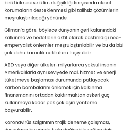
biriktirilmesi ve iklim değişikliği karşısında ulusal
korumaların desteklenmesi gibi talihsiz çözümlerin
meşrulaştırılacağı yönünde.
Gilman’a göre, böylece dünyanın geri kalanındaki
kalkınma ve hedeflerin aktif olarak bastırıldığı neo-
emperyalist önlemler meşrulaştırılabilir ve bu da bizi
çok daha karanlık noktalara taşıyabilir.
ABD veya diğer ülkeler, milyarlarca yoksul insanın
Amerikalılarla aynı seviyede mal, hizmet ve enerji
tüketmeye başlaması durumunda patlayacak
karbon bombalarını önlemek için kalkınma
finansmanını ortadan kaldırmaktan askeri güç
kullanmaya kadar pek çok aşırı yönteme
başvurabilir.
Koronavir
üs salgınının trajik deneme çalış
mas
ı,
duyguların bu y
ö
nde h
ızla değişebileceğine dair