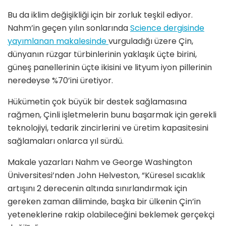
Bu da iklim değişikliğ
i i
çin bir zorluk teşkil ediyor.
Nahm’in geçen yılın sonlarında
Science
dergisinde
yayımlanan makalesinde
vurguladığı üzere Çin,
dünyanın rü
zgar t
ürbinlerinin yaklaşık üçte birini,
güneş panellerinin üçte ikisini ve lityum iyon pillerinin
neredeyse %70’ini üretiyor.
Hükümetin çok büyük bir destek sağlamasına
rağmen, Çinli işletmelerin bunu başarmak için gerekli
teknolojiyi, tedarik zincirlerini ve üretim kapasitesini
sağlamaları onlarca yıl sürdü.
Makale yazarları Nahm ve George Washington
Ü
niversitesi’nden John Helveston, “Küresel sıcaklık
artışını 2 derecenin altında sınırlandırmak için
gereken zaman diliminde, başka bir ülkenin Çin’in
yeteneklerine rakip olabileceğini beklemek gerçekç
i