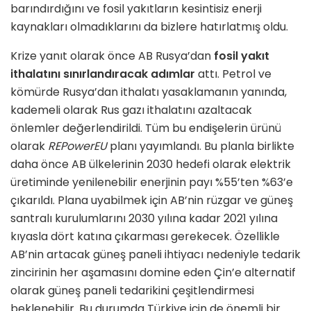
barındırdığını ve fosil yakıtların kesintisiz enerji
kaynakları olmadıklarını da bizlere hatırlatmış oldu.
Krize yanıt olarak önce AB Rusya’dan
fosil yakıt
ithalatını
sınırlandıracak adımlar
attı. Petrol ve
kömürde Rusya’dan ithalatı yasaklamanın yanında,
kademeli olarak Rus gazı ithalatını azaltacak
önlemler değerlendirildi. Tüm bu endişelerin ürünü
olarak
REPowerEU
planı yayımlandı. Bu planla birlikte
daha önce AB ülkelerinin 2030 hedefi olarak elektrik
üretiminde yenilenebilir enerjinin payı %55’ten %63’e
çıkarıldı. Plana uyabilmek için AB’nin rüzgar ve güneş
santralı kurulumlarını 2030 yılına kadar 2021 yılına
kıyasla dört katına çıkarması gerekecek. Özellikle
AB’nin artacak güneş paneli ihtiyacı nedeniyle tedarik
zincirinin her aşamasını domine eden Çin’e alternatif
olarak güneş paneli tedarikini çeşitlendirmesi
beklenebilir. Bu durumda Türkiye için de önemli bir