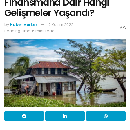
Finansmana Dair Hangi
Gelişmeler Yaşandı?
by
Haber Merkezi
2 Kasım 2022
A
A
Reading Time: 6 mins read