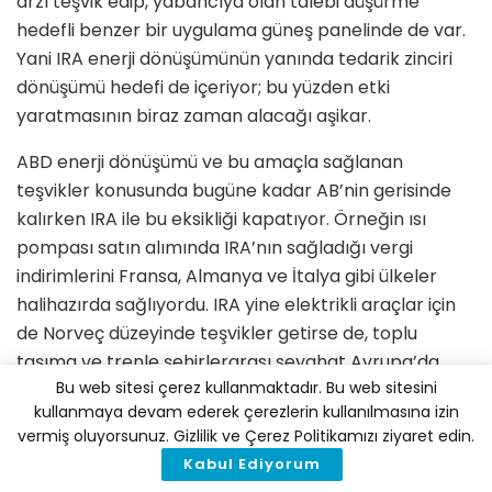
arzı teşvik edip, yabancıya olan talebi düşürme
hedefli benzer bir uygulama güneş panelinde de var.
Yani IRA enerji dönüşümünün yanında tedarik zinciri
dönüşümü hedefi de içeriyor; bu yüzden etki
yaratmasının biraz zaman alacağı aşikar.
ABD enerji dönüşümü ve bu amaçla sağlanan
teşvikler konusunda bugüne kadar AB’nin gerisinde
kalırken IRA ile bu eksikliği kapatıyor. Örneğin ısı
pompası satın alımında IRA’nın sağladığı vergi
indirimlerini Fransa, Almanya ve İtalya gibi ülkeler
halihazırda sağlıyordu. IRA yine elektrikli araçlar için
de Norveç düzeyinde teşvikler getirse de, toplu
taşıma ve trenle şehirlerarası seyahat Avrupa’da
Bu web sitesi çerez kullanmaktadır. Bu web sitesini
ABD’ye kıyasla çok yaygın olduğu için ulaşım
kullanmaya devam ederek çerezlerin kullanılmasına izin
emisyonlarıyla mücadelede ABD’nin geriden
vermiş oluyorsunuz. Gizlilik ve Çerez Politikamızı ziyaret edin.
geleceğini söyleyebiliriz. Güneş enerjisi konusunda da
Kabul Ediyorum
IRA’nın öne çıkan teşvikleri var fakat Avrupa’da