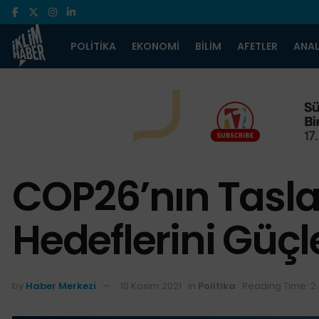
POLITIKA
EKONOMI
BILIM
AFETLER
ANAL
COP26’nın Tasla
Hedeflerini Güç
by
Haber Merkezi
10 Kasım 2021
in
Politika
Reading Time: 2