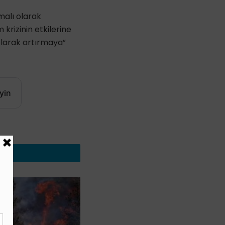
malı olarak
 krizinin etkilerine
olarak artırmaya”
yin