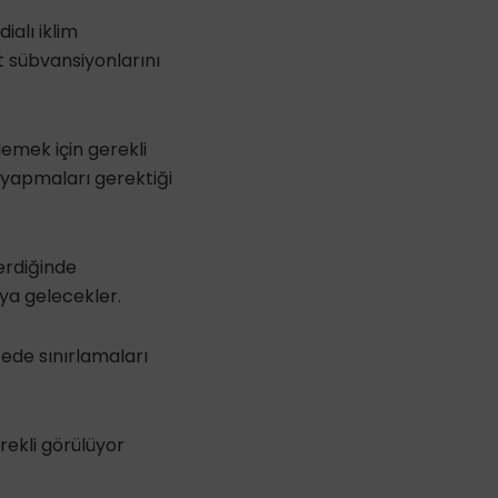
ialı iklim
ıt sübvansiyonlarını
nlemek için gerekli
 yapmaları gerektiği
erdiğinde
ya gelecekler.
cede sınırlamaları
rekli görülüyor