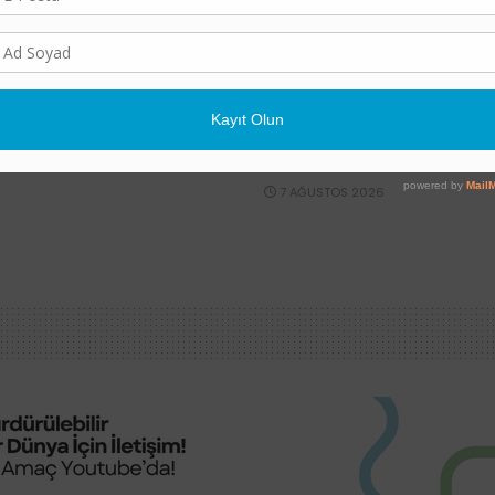
POLITIKA
e Vurdu: Gözler
81 İlde “İl İklim Değişik
i
Kurulu” Kuruluyor
7 AĞUSTOS 2026