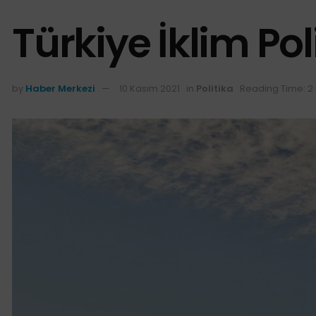
Türkiye İklim Pol
by
Haber Merkezi
10 Kasım 2021
in
Politika
Reading Time: 2