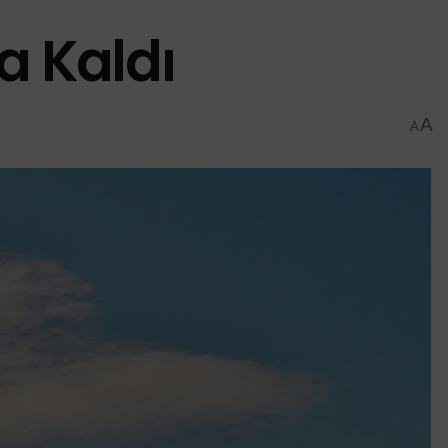
ta Kaldı
A
A