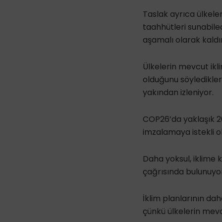
Taslak ayrıca ülkeler
taahhütleri sunabilec
aşamalı olarak kald
Ülkelerin mevcut ikli
olduğunu söyledikler
yakından izleniyor.
COP26’da yaklaşık 20
imzalamaya istekli o
Daha yoksul, iklime 
çağrısında bulunuyor
İklim planlarının dah
çünkü ülkelerin mevc