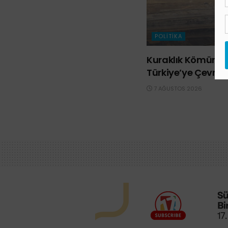
POLITIKA
Kuraklık Kömürü d
Türkiye’ye Çevrild
7 AĞUSTOS 2026