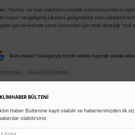
ler, “kömür ve fosil yakıtlara yönelik sübvansiyonların aşa
dırmaya” ve gelişmiş ülkeleri, gelişmekte olan ülkelerin iklim
ları çerçevesinde yanıt vermeleri için mali desteği “acil 
İklim Haber'i Google'da tercih edilen kaynak olarak ekle
 Anlaşması
Ulusal Katkı Beyanı