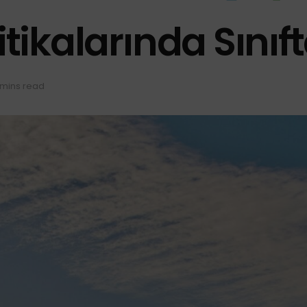
itikalarında Sınıf
 mins read