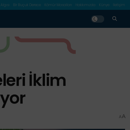
 Algısı
Bir Buçuk Derece
Kömür Masalları
Hakkımızda
Künye
İletişim
eri İklim
ıyor
A
A