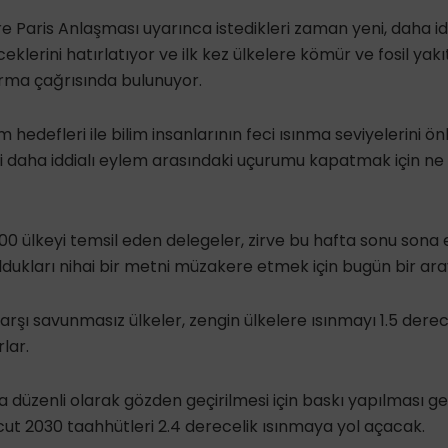
e Paris Anlaşması uyarınca istedikleri zaman yeni, daha idd
eklerini hatırlatıyor ve ilk kez ülkelere kömür ve fosil yak
ırma çağrısında bulunuyor.
m hedefleri ile bilim insanlarının feci ısınma seviyelerini ö
i daha iddialı eylem arasındaki uçurumu kapatmak için ne
0 ülkeyi temsil eden delegeler, zirve bu hafta sonu sona 
ldukları nihai bir metni müzakere etmek için bugün bir ara
karşı savunmasız ülkeler, zengin ülkelere ısınmayı 1.5 dere
lar.
a düzenli olarak gözden geçirilmesi için baskı yapılması ge
ut 2030 taahhütleri 2.4 derecelik ısınmaya yol açacak.