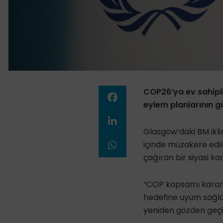
COP26’ya ev sahipliğ
eylem planlarının g
Glasgow’daki BM iklim
içinde müzakere edil
çağıran bir siyasi ka
“COP kapsamı kararın
hedefine uyum sağlam
yeniden gözden geçir