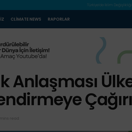
Türkiye’de İklim Değişlikliği
IZ
CLIMATE NEWS
RAPORLAR
k Anlaşması Ülkel
lendirmeye Çağır
 mins read