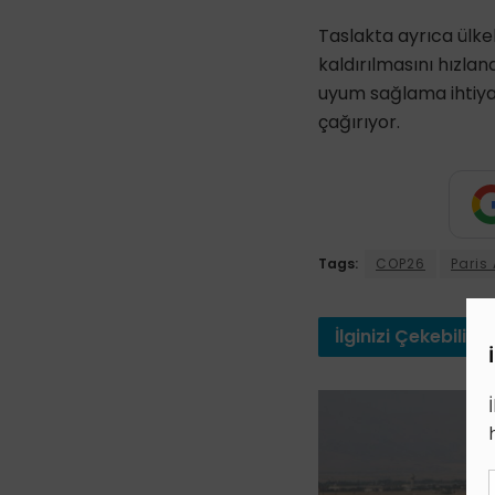
Taslakta ayrıca ülke
kaldırılmasını hızlan
uyum sağlama ihtiyaç
çağırıyor.
Tags:
COP26
Paris
İlginizi
Çekebilir