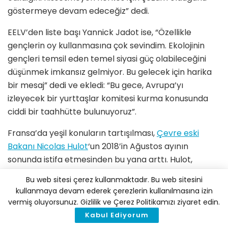
göstermeye devam edeceğiz” dedi.
EELV’den liste başı Yannick Jadot ise, “Özellikle
gençlerin oy kullanmasına çok sevindim. Ekolojinin
gençleri temsil eden temel siyasi güç olabileceğini
düşünmek imkansız gelmiyor. Bu gelecek için harika
bir mesaj” dedi ve ekledi: “Bu gece, Avrupa’yı
izleyecek bir yurttaşlar komitesi kurma konusunda
ciddi bir taahhütte bulunuyoruz”.
Fransa’da yeşil konuların tartışılması,
Çevre eski
Bakanı Nicolas Hulot
‘un 2018’in Ağustos ayının
sonunda istifa etmesinden bu yana arttı. Hulot,
küresel ısınma ve çevreyle ilgili tehditlerle mücadele
Bu web sitesi çerez kullanmaktadır. Bu web sitesini
konusunda yaşadığı hayal kırıklığını açıklayarak,
kullanmaya devam ederek çerezlerin kullanılmasına izin
“Hükümetteki görevimle (çevre ve ekoloji
vermiş oluyorsunuz. Gizlilik ve Çerez Politikamızı ziyaret edin.
konularında) yaşanan sorunların üstesinden gelindiği
Kabul Ediyorum
izlenimi vermek ve yalan söylemek istemiyorum.