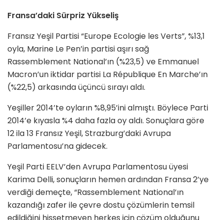
Fransa’daki Sürpriz Yükseliş
Fransız Yeşil Partisi “Europe Ecologie les Verts”, %13,1
oyla, Marine Le Pen’in partisi aşırı sağ
Rassemblement National’ın (%23,5) ve Emmanuel
Macron’un iktidar partisi La République En Marche’ın
(%22,5) arkasında üçüncü sırayı aldı.
Yeşiller 2014’te oyların %8,95’ini almıştı. Böylece Parti
2014’e kıyasla %4 daha fazla oy aldı. Sonuçlara göre
12 ila 13 Fransız Yeşil, Strazburg’daki Avrupa
Parlamentosu’na gidecek.
Yeşil Parti EELV’den Avrupa Parlamentosu üyesi
Karima Delli, sonuçların hemen ardından Fransa 2’ye
verdiği demeçte, “Rassemblement National’ın
kazandığı zafer ile çevre dostu çözümlerin temsil
edildiğini hissetmeyen herkes için çözüm olduğunu