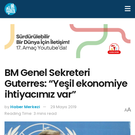
BM Genel Sekreteri
Guterres: “Yeşil ekonomiye
ihtiyacımız var”
by
Haber Merkezi
29 Mayıs 2019
A
A
Reading Time: 3 mins read