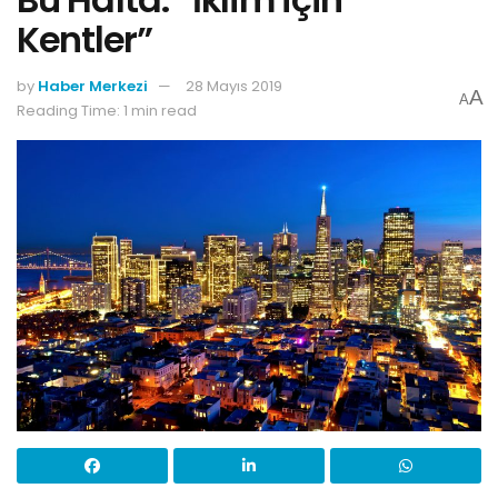
Kentler”
by
Haber Merkezi
28 Mayıs 2019
A
A
Reading Time: 1 min read