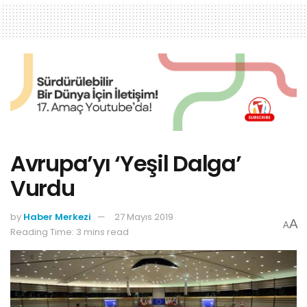
Avrupa’yı ‘Yeşil Dalga’
Vurdu
by
Haber Merkezi
27 Mayıs 2019
A
A
Reading Time: 3 mins read