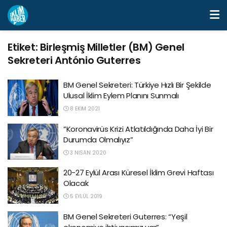
Etiket:
Birleşmiş Milletler (BM) Genel
Sekreteri António Guterres
BM Genel Sekreteri: Türkiye Hızlı Bir Şekilde
Ulusal İklim Eylem Planını Sunmalı
8 EKIM 2021
”Koronavirüs Krizi Atlatıldığında Daha İyi Bir
Durumda Olmalıyız”
3 NISAN 2020
20-27 Eylül Arası Küresel İklim Grevi Haftası
Olacak
5 EYLÜL 2019
BM Genel Sekreteri Guterres: “Yeşil