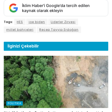
İklim Haber'i Google'da tercih edilen
kaynak olarak ekleyin
Tags:
HES
joe biden
Liderler Zirvesi
millet bahçeleri
Recep Tayyip Erdoğan
İlginizi
Çekebilir
POLITIKA