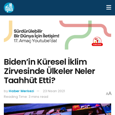
Biden’in Küresel İklim
Zirvesinde Ülkeler Neler
Taahhüt Etti?
by
Haber Merkezi
23 Nisan 2021
A
A
Reading Time: 3 mins read