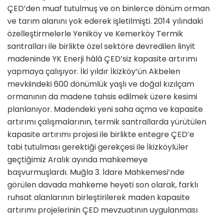
ÇED’den muaf tutulmuş ve on binlerce dönüm orman
ve tarım alanını yok ederek işletilmişti. 2014 yılındaki
özelleştirmelerle Yeniköy ve Kemerköy Termik
santralları ile birlikte özel sektöre devredilen linyit
madeninde YK Enerji hâlâ ÇED’siz kapasite artırımı
yapmaya çalışıyor. İki yıldır İkizköy’ün Akbelen
mevkiindeki 600 dönümlük yaşlı ve doğal kızılçam
ormanının da madene tahsis edilmek üzere kesimi
planlanıyor. Madendeki yeni saha açma ve kapasite
artırımı çalışmalarının, termik santrallarda yürütülen
kapasite artırımı projesi ile birlikte entegre ÇED’e
tabi tutulması gerektiği gerekçesi ile İkizköylüler
geçtiğimiz Aralık ayında mahkemeye
başvurmuşlardı. Muğla 3. İdare Mahkemesi’nde
görülen davada mahkeme heyeti son olarak, farklı
ruhsat alanlarının birleştirilerek maden kapasite
artırımı projelerinin ÇED mevzuatının uygulanması