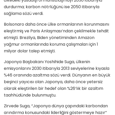
ülkedeki yasadışı ormansızlaşmayı 2030 itibarıyla
durdurma; karbon nötrlüğünü ise 2050 itibarıyla
sağlama sözü verdi.
Bolsonaro daha önce ülke ormanlarının korunmasını
eleştirmiş ve Paris Anlaşması’ndan çekilmekle tehdit
etmişti. Brezilya, Biden yönetiminden Amazon
yağmur ormanlarında koruma çalışmaları için 1
milyar dolar talep etmişti.
Japonya Başbakanı Yoshihide Suga, ülkenin
emisyonlarını 2030 itibarıyla 2013 seviyelerine kıyasla
%46 oranında azaltma sözü verdi. Dünyanın en büyük
beşinci yayıcısı olan Japonya, daha önce yetersiz
olarak eleştirilen bir hedef olan %26’lık bir azaltım
taahhüdünde bulunmuştu.
Zirvede Suga, “Japonya dünya çapındaki karbondan
arındırma konusundaki liderliğini göstermeye hazır”