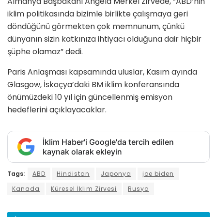
Almanya Başbakanı Angela Merkel Zirvede, “ABD’nin
iklim politikasında bizimle birlikte çalışmaya geri
döndüğünü görmekten çok memnunum, çünkü
dünyanın sizin katkınıza ihtiyacı olduğuna dair hiçbir
şüphe olamaz” dedi.
Paris Anlaşması kapsamında uluslar, Kasım ayında
Glasgow, İskoçya’daki BM iklim konferansında
önümüzdeki 10 yıl için güncellenmiş emisyon
hedeflerini açıklayacaklar.
İklim Haber'i Google'da tercih edilen
kaynak olarak ekleyin
Tags:
ABD
Hindistan
Japonya
joe biden
Kanada
Küresel İklim Zirvesi
Rusya