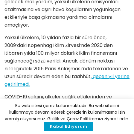
gelecek mali yardım, yoksul ülkelerin emisyonları
azaltmasına ve aşırı hava koşullarının yoğunlaşan
etkileriyle başa çıkmasına yardımcı olmalarını
amaçlıyor.
Yoksul ülkelere, 10 yıldan fazla bir süre önce,
2009’daki Kopenhag İklim Zirvesi’nde 2020’den
itibaren yılda 100 milyar dolarlık iklim finansmanı
sağlanacağı sözü verildi. Ancak, dönüm noktası
niteliğindeki 2015 Paris Anlaşması’nda tekrarlanan ve
uzun süredir devam eden bu taahhüt,
geçen yıl yerine
getirilmedi.
COVID-19 salgını, ülkeler sağlık etkilerinden ve
karantinalardan kurtulmak için mücadele ederken,
Bu web sitesi çerez kullanmaktadır. Bu web sitesini
zengin ülkelerin artan finansal baskılarla karşı karşıya
kullanmaya devam ederek çerezlerin kullanılmasına izin
vermiş oluyorsunuz. Gizlilik ve Çerez Politikamızı ziyaret edin.
olduğu anlamına geldi. Ancak yoksul ülkeler için
Kabul Ediyorum
durum daha da vahim. Ekonomileri COVID kaynaklı