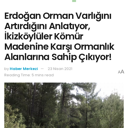
Erdoğan Orman Varlığını
Artırdığını Anlatıyor,
İkizköylüler Kömür
Madenine Karşı Ormanlık
Alanlarına Sahip Çıkıyor!
by
Haber Merkezi
23 Nisan 2021
A
A
Reading Time: 5 mins read