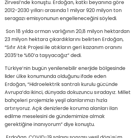
Zirvesi’nde konuştu. Erdoğan, katkı beyanına göre
2012-2030 yılları arasında 1 milyar 920 milyon ton
seragazı emisyonunun engelleneceğini söyledi.
Son 18 yılda orman varlığının 20,8 milyon hektardan
23 milyon hektara çıkardıklarını belirten Erdoğan,
“Sıfır Atık Projesi ile atıkların geri kazanım oranını
2035’te %60’a taşıyacağız” dedi.
Türkiye’nin bugün yenilenebilir enerjide bölgesinde
lider ülke konumunda olduğunu ifade eden
Erdoğan, “Hidroelektrik santralı kurulu gücünde
Avrupa’da ikinci, dünyada dokuzuncu sıradayız. Millet
bahçeleri projemizle yeşil alanlarımızı hızla
artırıyoruz. Açık denizlerde koruma alanları ilan
edilme meselesini de gündemimize almak
gerektiğine inanıyorum” diye konuştu.
Erdoğan, COVID-19 salgını sonrası yeşil dönüşüm