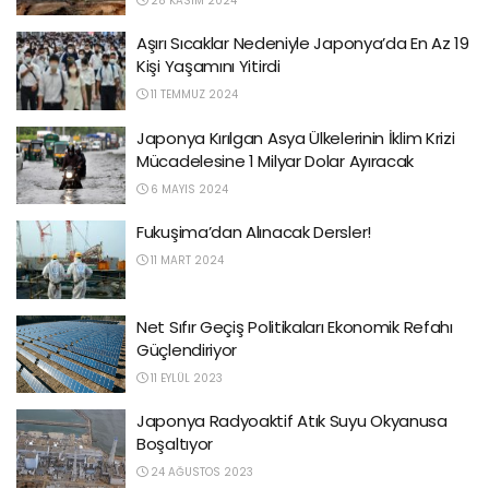
28 KASIM 2024
Aşırı Sıcaklar Nedeniyle Japonya’da En Az 19
Kişi Yaşamını Yitirdi
11 TEMMUZ 2024
Japonya Kırılgan Asya Ülkelerinin İklim Krizi
Mücadelesine 1 Milyar Dolar Ayıracak
6 MAYIS 2024
Fukuşima’dan Alınacak Dersler!
11 MART 2024
Net Sıfır Geçiş Politikaları Ekonomik Refahı
Güçlendiriyor
11 EYLÜL 2023
Japonya Radyoaktif Atık Suyu Okyanusa
Boşaltıyor
24 AĞUSTOS 2023