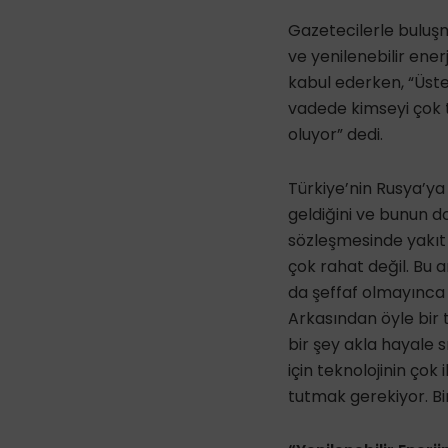
Gazetecilerle buluş
ve yenilenebilir enerj
kabul ederken, “Üstel
vadede kimseyi çok 
oluyor” dedi.
Türkiye’nin Rusya’ya
geldiğini ve bunun d
sözleşmesinde yakıt 
çok rahat değil. Bu 
da şeffaf olmayınca h
Arkasından öyle bir t
bir şey akla hayale 
için teknolojinin ço
tutmak gerekiyor. Bi