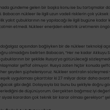
mada gündeme gelen bir başka konu ise bu tartışmalar d
i. Babacan nükleer ile ilgili uzun vadeli risklerin çok yüksek
ik yakıt çubuklarının ne yapılacağı ile ilgili bugüne kadar
tatmin etmedi. Nükleer enerjiden elektrik üretmenin öngö
 doğalgaz açısından bağlıyken bir de nükleer teknoloji açı
oğru olmadığını belirten Babacan, “Her ne kadar Akkuyu S
çubuklarının bir şekilde Rusya’ya götürüleceği sözleşmede
anlaşmalar şeffaf olmuyor. Rusya zaten hiçbir konuda şeffaf
er şeyden şüpheleniyoruz. Nükleer santralın sözleşmesi yapı
eşvik uygulaması çıkarttılar ki 27 milyar dolar daha avanta
sığacak gibi değil. Dolayısıyla biz bunu bu şekliyle doğru 
k ilerlediğini de düşünüyorum. Gerçekten bağımsız iyi değer
r siyasi karardan çok teknik bir karar olması gerekiyor” şe