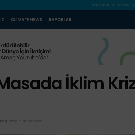
Türkiye’de İklim Değişlikliği
IZ
CLIMATE NEWS
RAPORLAR
ı Masada İklim Kr
ing Time: 5 mins read