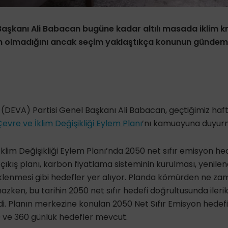
Başkanı Ali Babacan bugüne kadar altılı masada iklim kri
 olmadığını ancak seçim yaklaştıkça konunun gündeme
 (DEVA) Partisi Genel Başkanı Ali Babacan, geçtiğimiz ha
evre ve İklim Değişikliği Eylem Planı
’nı kamuoyuna duyur
klim Değişikliği Eylem Planı’nda 2050 net sıfır emisyon h
kış planı, karbon fiyatlama sisteminin kurulması, yenileneb
klenmesi gibi hedefler yer alıyor. Planda kömürden ne za
mazken, bu tarihin 2050 net sıfır hedefi doğrultusunda iler
ldi. Planın merkezine konulan 2050 Net Sıfır Emisyon hedefi
0 ve 360 günlük hedefler mevcut.