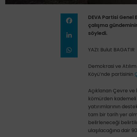
DEVA Partisi Genel 
çalışma gündeminin
söyledi.
YAZI: Bulut BAGATIR
Demokrasi ve Atılım
Köyü’nde partisinin
Ç
Açıklanan Çevre ve İ
kömürden kademeli çı
yatırımlarının deste
tam bir tarih yer al
belirleneceği belirti
ulaşılacağına dair 9