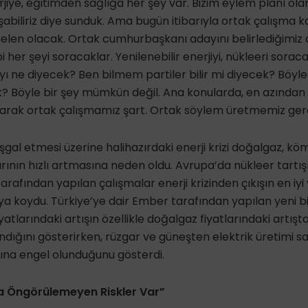
jiye, eğitimden sağlığa her şey var. Bizim eylem planı olar
abiliriz diye sunduk. Ama bugün itibarıyla ortak çalışma k
len olacak. Ortak cumhurbaşkanı adayını belirlediğimiz a
her şeyi soracaklar. Yenilenebilir enerjiyi, nükleeri sorac
 ne diyecek? Ben bilmem partiler bilir mi diyecek? Böyl
k? Böyle bir şey mümkün değil. Ana konularda, en azından
olarak ortak çalışmamız şart. Ortak söylem üretmemiz gere
şgal etmesi üzerine halihazırdaki enerji krizi doğalgaz, köm
tlarının hızlı artmasına neden oldu. Avrupa’da nükleer tartış
afından yapılan çalışmalar enerji krizinden çıkışın en iyi 
ya koydu. Türkiye’ye dair Ember tarafından yapılan yeni b
iyatlarındaki artışın özellikle doğalgaz fiyatlarındaki artış
ığını gösterirken, rüzgar ve güneşten elektrik üretimi s
atına engel olunduğunu gösterdi.
 Öngörülemeyen Riskler Var”