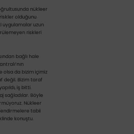
oğrultusunda nükleer
 riskler olduğunu
 ki uygulamalar uzun
rülemeyen riskleri
sından bağlı hale
antralı’nın
 olsa da bizim içimiz
 değil. Bizim taraf
ldı, iş bitti.
j sağladılar. Böyle
görmüyoruz. Nükleer
lendirmelere tabii
klinde konuştu.