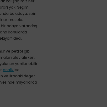
ak çalıştığımız her
ararı yok. Seçim
nda bu adaya, sizin
aklar mesela.
e bir adaya vatandaş
 ana konularda
kiyor” dedi.
ür ve petrol gibi
maları alev alırken,
yolunun yenilenebilir
ir
analiz
ise
tan ve liradaki değer
ayesinde milyarlarca