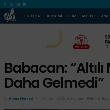
POLITIKA
EKONOMI
BILIM
AFETLER
ANAL
Babacan: “Altıl
Daha Gelmedi”
by
Haber Merkezi
8 Haziran 2022
in
Ekonomi
,
Politika
Read