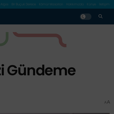
 Algısı
Bir Buçuk Derece
Kömür Masalları
Hakkımızda
Künye
İletişim
izi Gündeme
A
A