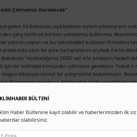
tada Çıkmamız Gerekecek”
aya gelen Ali Babacan, açıkladıkları eylem planına son no
rden çıkış tarihi ve karbon yakalama, kullanma, depolam
erine yatırım yapan ve bu teknolojileri kullanan firmalara t
 aralarında uzun bir süre tartıştıklarını söyledi. Farklı al
en Babacan, “Açıkladığımız 2050 net sıfır emisyon hedefi as
k için bir noktada kömürden çıkmanız gerekiyor. Fakat o 
 bugün itibarıyla somut bir çalışmamız bulunmuyor. Bunun
i kullanmamız gerekiyor. Nokta atışı tarih verebilmek için 
Onun için kömürden çıkış tarihimizi 2050 hedefimizi sabit t
ik” dedi.
ahil bu teknolojilere dair ilerlemeyi gözlemlemek istedi
ı bir alan olarak gösteriliyor ancak ne kadar büyüyeceğini 
 model olarak kalacaksa mecburen kömürden daha hızlı bir