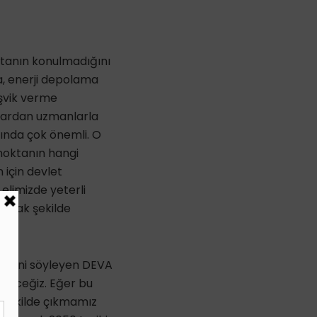
ktanın konulmadığını
a, enerji depolama
eşvik verme
anlardan uzmanlarla
lında çok önemli. O
noktanın hangi
 için devlet
elimizde yeterli
utacak şekilde
klerini söyleyen DEVA
göreceğiz. Eğer bu
 şekilde çıkmamız