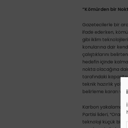
“Kömürden bir Nok
Gazetecilerle bir ar
ifade ederken, kömü
gibi iklim teknolojil
konularına dair kendi
çalıştıklarını belirt
hedefin içinde kalma
nokta olacağına dair
tarafındaki kapasitey
teknik hazırlık yok. 
belirleme kararı verd
Karbon yakalama da d
Partisi lideri, “Oras
teknoloji küçük bir