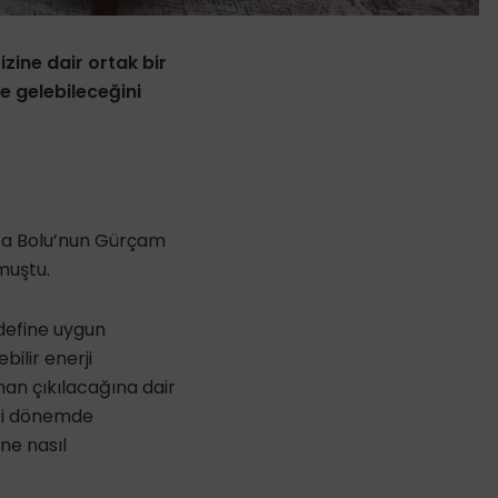
zine dair ortak bir
 gelebileceğini
fta Bolu’nun Gürçam
muştu.
edefine uygun
ilir enerji
man çıkılacağına dair
iki dönemde
ne nasıl