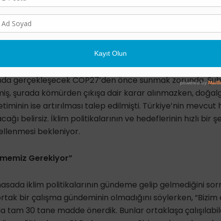
la somut bir tarih verebilmek için biraz daha çalışma lazı
hepsini belli bir çerçeveye mecbur kılıyor” diye konuştu.
kim ayında Paris Anlaşması’nı mecliste onaylamış, ardınd
duyurmuştu. Haziran 2023’te gerçekleşecek seçimlerden ö
çerçevesinde Ulusal Katkı Beyanı (NDC) olarak bilinen em
ında gerçekleşecek COP27’den önce sunmak zorunda. Şuba
miş, şurada kömürden çıkışa dair karar alınmazken, doğal
etiminin ise artırılması talep edilmişti. Türkiye’nin mevcut 
ağı belirsiz. İklim politikalarının ve hedeflerinin hızlı bir 
llenmesi bekleniyor.
tmemiz Gerekiyor”
 masada iklim politikalarının gündeme gelip gelmediğini so
ortak bir çalışma gündeminin olmadığını söylerken, “Bizim e
da tam 30 tane madde önerdik. Bunlar ortaklaşa çalışılab