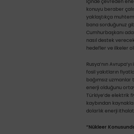
İçinde çevreden ener
konuyu beraber çalış
yaklaştıkça muhteme
bana sorduğunuz gibi 
Cumhurbaşkanı adayı
nasıl destek verece
hedefler ve ilkeler 
Rusya’nın Avrupa’yı i
fosil yakıtların fiya
bağımsız uzmanlar tar
enerji olduğunu orta
Türkiye’de elektrik f
kaybından kaynakland
dolarlık enerji ithal
“Nükleer Konusunda