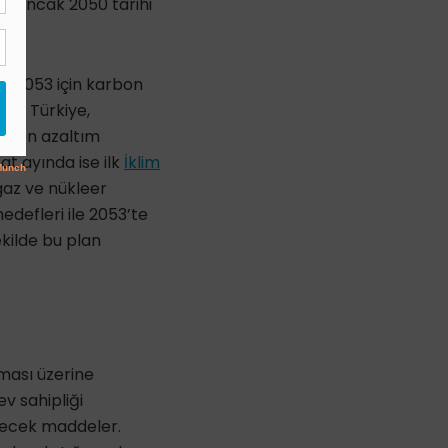
m. Ancak 2050 tarihi
an 2053 için karbon
nce Türkiye,
isyon azaltım
t ayında ise ilk
İklim
gaz ve nükleer
hedefleri ile 2053’te
şekilde bu plan
rması üzerine
v sahipliği
ilecek maddeler.