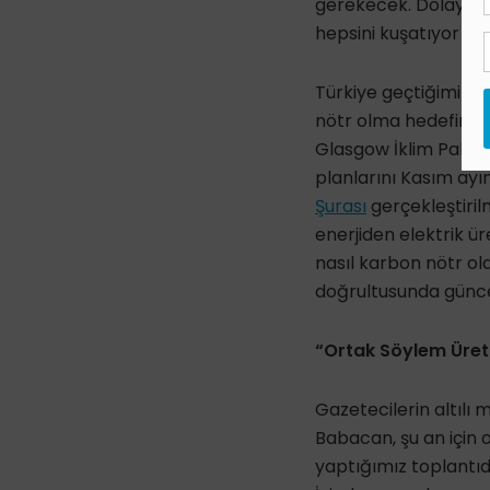
gerekecek. Dolayısıy
hepsini kuşatıyor ve 
Türkiye geçtiğimiz E
nötr olma hedefini 
Glasgow İklim Paktı 
planlarını Kasım ay
Şurası
gerçekleştiril
enerjiden elektrik ür
nasıl karbon nötr olac
doğrultusunda günce
“Ortak Söylem Üre
Gazetecilerin altılı
Babacan, şu an için 
yaptığımız toplantı