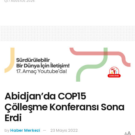
7 AĞUSTOS 2026
Abidjan’da COP15
Çölleşme Konferansı Sona
Erdi
by
Haber Merkezi
23 Mayıs 2022
A
A