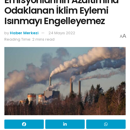
Odaklanan İklim Eylemi
Isınmayı Engelleyemez
by
Haber Merkezi
24 Mayıs 2022
A
A
Reading Time: 2 mins read