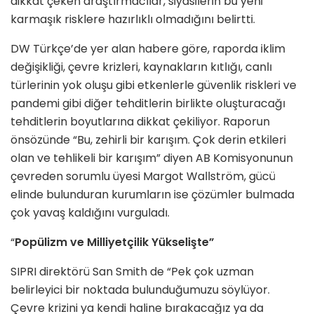
dikkat çeken araştırmacılar, siyasilerin bu yeni
karmaşık risklere hazırlıklı olmadığını belirtti.
DW Türkçe’de yer alan habere göre, raporda iklim
değişikliği, çevre krizleri, kaynakların kıtlığı, canlı
türlerinin yok oluşu gibi etkenlerle güvenlik riskleri ve
pandemi gibi diğer tehditlerin birlikte oluşturacağı
tehditlerin boyutlarına dikkat çekiliyor. Raporun
önsözünde “Bu, zehirli bir karışım. Çok derin etkileri
olan ve tehlikeli bir karışım” diyen AB Komisyonunun
çevreden sorumlu üyesi Margot Wallström, gücü
elinde bulunduran kurumların ise çözümler bulmada
çok yavaş kaldığını vurguladı.
“
Popülizm ve Milliyetçilik Yükselişte”
SIPRI direktörü San Smith de “Pek çok uzman
belirleyici bir noktada bulunduğumuzu söylüyor.
Çevre krizini ya kendi haline bırakacağız ya da