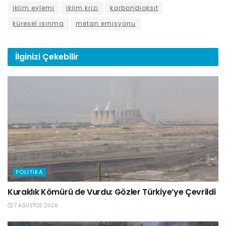
iklim eylemi
iklim krizi
karbondioksit
küresel ısınma
metan emisyonu
İlginizi
Çekebilir
POLITIKA
Kuraklık Kömürü de Vurdu: Gözler Türkiye’ye Çevrildi
7 AĞUSTOS 2026