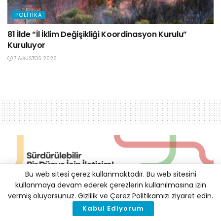
POLITIKA
81 İlde “İl İklim Değişikliği Koordinasyon Kurulu”
Kuruluyor
7 AĞUSTOS 2026
Bu web sitesi çerez kullanmaktadır. Bu web sitesini
kullanmaya devam ederek çerezlerin kullanılmasına izin
vermiş oluyorsunuz. Gizlilik ve Çerez Politikamızı ziyaret edin.
HSBC’nin Üst Düzey
Kabul Ediyorum