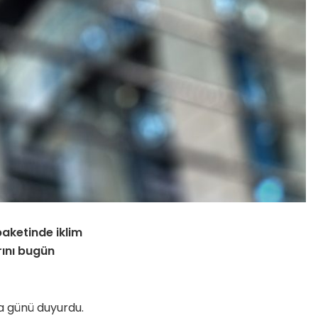
ketinde iklim
ını bugün
a günü duyurdu.