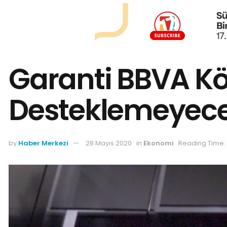
Garanti BBVA Kö
Desteklemeyec
by
Haber Merkezi
28 Mayıs 2020
in
Ekonomi
Reading Time: