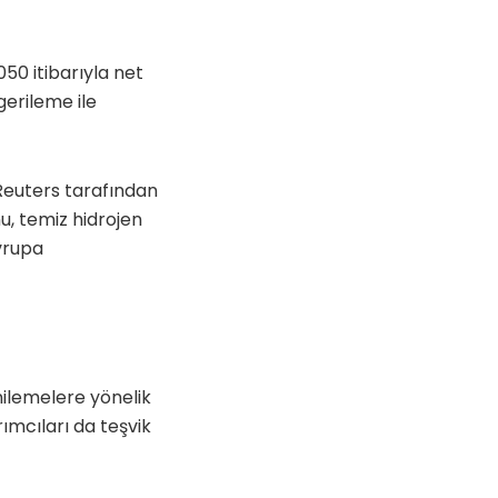
50 itibarıyla net
erileme ile
Reuters tarafından
, temiz hidrojen
Avrupa
enilemelere yönelik
rımcıları da teşvik