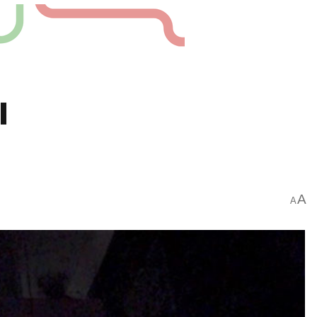
ı
A
A