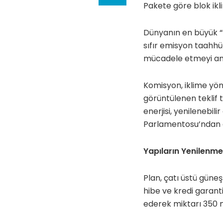
Pakete göre blok ikl
Dünyanın en büyük “y
sıfır emisyon taahhü
mücadele etmeyi am
Komisyon, iklime yö
görüntülenen teklif 
enerjisi, yenilenebili
Parlamentosu’ndan o
Yapıların Yenilenme
Plan, çatı üstü güneş
hibe ve kredi garantil
ederek miktarı 350 m