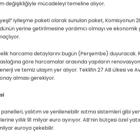
im değişikliğiyle mücadeleyi temeline alıyor.
eşil” iyileşme paketi olarak sunulan paket, Komisyonun 20
dünün yerine getirilmesine yardımcı olmayı ve ekonomik g
açlıyor.
nelik harcama detaylarını bugün (Perşembe) duyuracak. 
taslağına göre harcamalar arasında yapıların renovasyonu
r enerji ve temiz ulaşım yer alıyor. Teklifin 27 AB ülkesi ve 
nay alması gerekiyor.
si
 panelleri, yalıtım ve yenilenebilir ısıtma sistemleri gibi y
erine yıllık 91 milyar euro ayırıyor. AB’nin bütçesi özel yatı
ilyar euroya çekebilir.