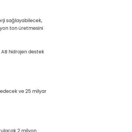
rji sağlayabilecek,
ilyon ton üretmesini
, AB hidrojen destek
le edecek ve 25 milyar
urulacak 2 milyon