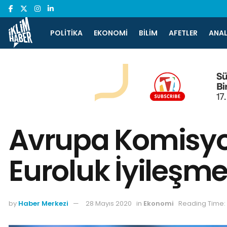
POLITIKA
EKONOMI
BILIM
AFETLER
ANAL
Avrupa Komisyon
Euroluk İyileşme
by
Haber Merkezi
28 Mayıs 2020
in
Ekonomi
Reading Time: