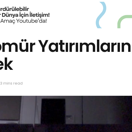
mür Yatırımların
ek
 3 mins read