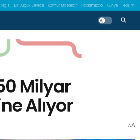
 Algısı
Bir Buçuk Derece
Kömür Masalları
Hakkımızda
Künye
İletişim
50 Milyar
ne Alıyor
A
A