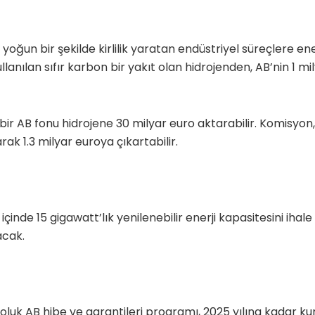
oğun bir şekilde kirlilik yaratan endüstriyel süreçlere ene
kullanılan sıfır karbon bir yakıt olan hidrojenden, AB’nin 1 m
 bir AB fonu hidrojene 30 milyar euro aktarabilir. Komisyon
rarak 1.3 milyar euroya çıkartabilir.
 içinde 15 gigawatt’lık yenilenebilir enerji kapasitesini iha
acak.
euroluk AB hibe ve garantileri programı, 2025 yılına kadar k