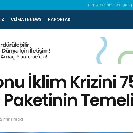
Türkiye’de İklim Değişlikliği
IZ
CLIMATE NEWS
RAPORLAR
u İklim Krizini 7
 Paketinin Temeli
 2 mins read