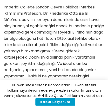
Imperial College London Çevre Politikası Merkezi
İklim Bilimi Profesörü Dr. Friederike Otto ise El
Niño’nun, bu yılın ilerleyen dönemlerinde aşırı hava
olaylarına yol açabileceğini ancak bu nedenle paniğe
kapılmaya gerek olmadığını söyledi. El Niño’nun doğal
bir olgu olduğunu hatırlatan Otto, asıl tehlike olarak
iklim krizine dikkat çekti: “İklim değişikliği fosil yakıtları
yakmayı bırakmadığımız sürece giderek
kötüleşecek. Dolayısıyla aslında panik yaratması
gereken şey iklim değişikliği. Ve ideal olan bu
endişenin yapıcı olması, yani bu konuda bir şeyler
yapmamız – kaldı ki ne yapmamız gerektiğini
biliyoruz. Fosil yakıt kullanımından çok, çok
Bu web sitesi çerez kullanmaktadır. Bu web sitesini
uzaklaşmak için gerekli bilgi ve teknolojiye sahibiz.”
kullanmaya devam ederek çerezlerin kullanılmasına izin
vermiş oluyorsunuz. Gizlilik ve Çerez Politikamızı ziyaret edin.
Kabul Ediyorum
İklim Haber'i Google'da tercih edilen