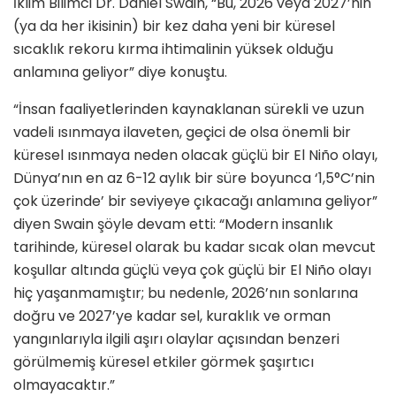
İklim Bilimci Dr. Daniel Swain, “Bu, 2026 veya 2027’nin
(ya da her ikisinin) bir kez daha yeni bir küresel
sıcaklık rekoru kırma ihtimalinin yüksek olduğu
anlamına geliyor” diye konuştu.
“İnsan faaliyetlerinden kaynaklanan sürekli ve uzun
vadeli ısınmaya ilaveten, geçici de olsa önemli bir
küresel ısınmaya neden olacak güçlü bir El Niño olayı,
Dünya’nın en az 6-12 aylık bir süre boyunca ‘1,5°C’nin
çok üzerinde’ bir seviyeye çıkacağı anlamına geliyor”
diyen Swain şöyle devam etti: “Modern insanlık
tarihinde, küresel olarak bu kadar sıcak olan mevcut
koşullar altında güçlü veya çok güçlü bir El Niño olayı
hiç yaşanmamıştır; bu nedenle, 2026’nın sonlarına
doğru ve 2027’ye kadar sel, kuraklık ve orman
yangınlarıyla ilgili aşırı olaylar açısından benzeri
görülmemiş küresel etkiler görmek şaşırtıcı
olmayacaktır.”