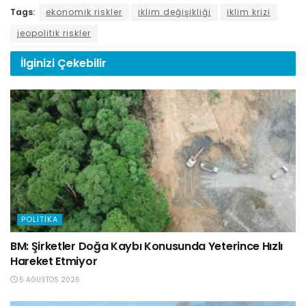
Tags:
ekonomik riskler
iklim değişikliği
iklim krizi
jeopolitik riskler
İlginizi
Çekebilir
POLITIKA
BM: Şirketler Doğa Kaybı Konusunda Yeterince Hızlı
Hareket Etmiyor
5 AĞUSTOS 2026