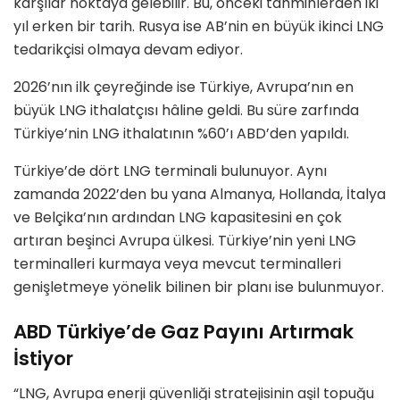
karşılar noktaya gelebilir. Bu, önceki tahminlerden iki
yıl erken bir tarih. Rusya ise AB’nin en büyük ikinci LNG
tedarikçisi olmaya devam ediyor.
2026’nın ilk çeyreğinde ise Türkiye, Avrupa’nın en
büyük LNG ithalatçısı hâline geldi. Bu süre zarfında
Türkiye’nin LNG ithalatının %60’ı ABD’den yapıldı.
Türkiye’de dört LNG terminali bulunuyor. Aynı
zamanda 2022’den bu yana Almanya, Hollanda, İtalya
ve Belçika’nın ardından LNG kapasitesini en çok
artıran beşinci Avrupa ülkesi. Türkiye’nin yeni LNG
terminalleri kurmaya veya mevcut terminalleri
genişletmeye yönelik bilinen bir planı ise bulunmuyor.
ABD
Türkiye’de Gaz Payını Artırmak
İstiyor
“LNG, Avrupa enerji güvenliği stratejisinin aşil topuğu