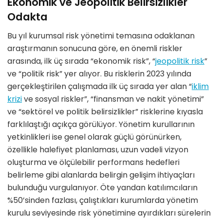
Ekonomik ve Jeopolitik Belirsizlikler
Odakta
Bu yıl kurumsal risk yönetimi temasına odaklanan
araştırmanın sonucuna göre, en önemli riskler
arasında, ilk üç sırada “ekonomik risk”, “
jeopolitik risk
”
ve “politik risk” yer alıyor. Bu risklerin 2023 yılında
gerçekleştirilen çalışmada ilk üç sırada yer alan “
iklim
krizi
ve sosyal riskler”, “finansman ve nakit yönetimi”
ve “sektörel ve politik belirsizlikler” risklerine kıyasla
farklılaştığı açıkça görülüyor. Yönetim kurullarının
yetkinlikleri ise genel olarak güçlü görünürken,
özellikle halefiyet planlaması, uzun vadeli vizyon
oluşturma ve ölçülebilir performans hedefleri
belirleme gibi alanlarda belirgin gelişim ihtiyaçları
bulunduğu vurgulanıyor. Öte yandan katılımcıların
%50’sinden fazlası, çalıştıkları kurumlarda yönetim
kurulu seviyesinde risk yönetimine ayırdıkları sürelerin