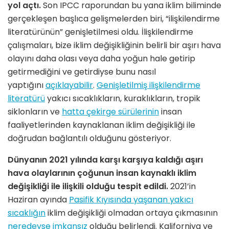
yol açtı.
Son IPCC raporundan bu yana iklim biliminde
gerçekleşen başlıca gelişmelerden biri, “ilişkilendirme
literatürünün” genişletilmesi oldu. İlişkilendirme
çalışmaları, bize iklim değişikliğinin belirli bir aşırı hava
olayını daha olası veya daha yoğun hale getirip
getirmediğini ve getirdiyse bunu nasıl
yaptığını
açıklayabilir
.
Genişletilmiş ilişkilendirme
literatürü
yakıcı sıcaklıkların, kuraklıkların, tropik
siklonların ve
hatta çekirge sürülerinin
insan
faaliyetlerinden kaynaklanan iklim değişikliği ile
doğrudan bağlantılı olduğunu gösteriyor.
Dünyanın 2021 yılında karşı karşıya kaldığı aşırı
hava olaylarının çoğunun insan kaynaklı iklim
değişikliği ile ilişkili olduğu tespit edildi.
2021’in
Haziran ayında
Pasifik Kıyısında yaşanan yakıcı
sıcaklığın
iklim değişikliği olmadan ortaya çıkmasının
neredeyse imkansız
olduğu belirlendi. Kaliforniya ve