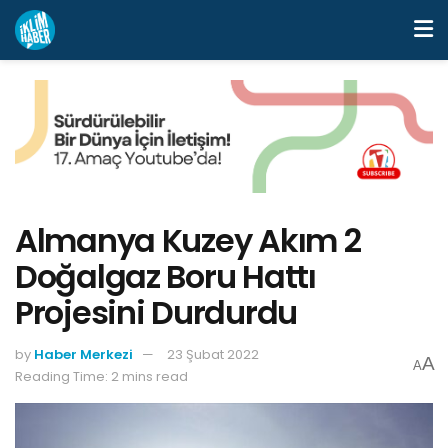
Almanya Kuzey Akım 2
Doğalgaz Boru Hattı
Projesini Durdurdu
by
Haber Merkezi
23 Şubat 2022
A
A
Reading Time: 2 mins read