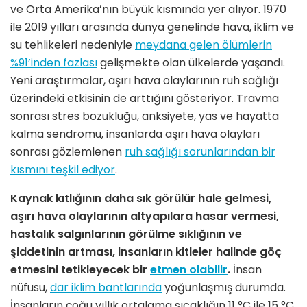
ve Orta Amerika’nın büyük kısmında yer alıyor. 1970
ile 2019 yılları arasında dünya genelinde hava, iklim ve
su tehlikeleri nedeniyle
meydana gelen ölümlerin
%91’inden fazlası
gelişmekte olan ülkelerde yaşandı.
Yeni araştırmalar, aşırı hava olaylarının ruh sağlığı
üzerindeki etkisinin de arttığını gösteriyor. Travma
sonrası stres bozukluğu, anksiyete, yas ve hayatta
kalma sendromu, insanlarda aşırı hava olayları
sonrası gözlemlenen
ruh sağlığı sorunlarından bir
kısmını teşkil ediyor
.
Kaynak kıtlığının daha sık görülür hale gelmesi,
aşırı hava olaylarının altyapılara hasar vermesi,
hastalık salgınlarının görülme sıklığının ve
şiddetinin artması, insanların kitleler halinde göç
etmesini tetikleyecek bir
etmen olabilir
.
İnsan
nüfusu,
dar iklim bantlarında
yoğunlaşmış durumda.
İnsanların çoğu yıllık ortalama sıcaklığın 11 °C ile 15 °C