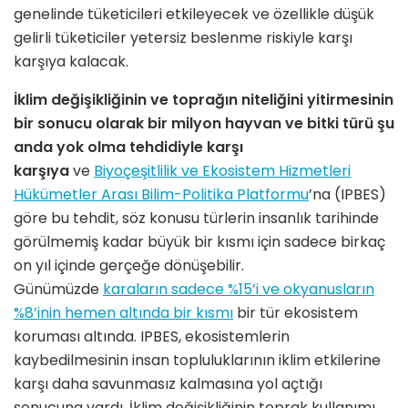
genelinde tüketicileri etkileyecek ve özellikle düşük
gelirli tüketiciler yetersiz beslenme riskiyle karşı
karşıya kalacak.
İklim değişikliğinin ve toprağın niteliğini yitirmesinin
bir sonucu olarak bir milyon hayvan ve bitki türü şu
anda yok olma tehdidiyle karşı
karşıya
ve
Biyoçeşitlilik ve Ekosistem Hizmetleri
Hükümetler Arası Bilim-Politika Platformu
’na (IPBES)
göre bu tehdit, söz konusu türlerin insanlık tarihinde
görülmemiş kadar büyük bir kısmı için sadece birkaç
on yıl içinde gerçeğe dönüşebilir.
Günümüzde
karaların sadece %15’i ve okyanusların
%8’inin hemen altında bir kısmı
bir tür ekosistem
koruması altında. IPBES, ekosistemlerin
kaybedilmesinin insan topluluklarının iklim etkilerine
karşı daha savunmasız kalmasına yol açtığı
sonucuna vardı. İklim değişikliğinin toprak kullanımı