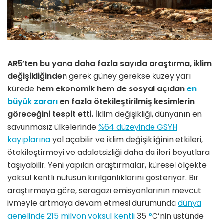
AR5’ten bu yana daha fazla sayıda araştırma, iklim
değişikliğinden
gerek güney gerekse kuzey yarı
kürede
hem ekonomik hem de sosyal açıdan
en
büyük zararı
en fazla ötekileştirilmiş kesimlerin
göreceğini tespit etti.
İklim değişikliği, dünyanın en
savunmasız ülkelerinde
%64 düzeyinde GSYH
kayıplarına
yol açabilir ve iklim değişikliğinin etkileri,
ötekileştirmeyi ve adaletsizliği daha da ileri boyutlara
taşıyabilir. Yeni yapılan araştırmalar, küresel ölçekte
yoksul kentli nüfusun kırılganlıklarını gösteriyor. Bir
araştırmaya göre, seragazı emisyonlarının mevcut
ivmeyle artmaya devam etmesi durumunda
dünya
genelinde 215 milyon yoksul kentli
35
°
C’nin üstünde