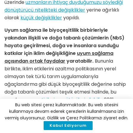
üzerinde
uzmanların ihtiyaç duyduğumuzu söylediği
dönüştürücü nitelikteki değişiklikler
yerine ağırlıklı
olarak
küçük değişiklikler
yapıldı.
Uyum sağlama ile biyoçeşitlilik birbirleriyle
yakından ilişkili ve doğa tabanlı çözümlerin (NbS)
hayata geçirilmesi, doğa ve insanlara sunduğu
katkılar için iklim değişikliğine
uyum sağlama
açısından ortak faydalar
yaratabilir.
Bununla
birlikte, iklim etkilerini azaltma politikasının yerel
olmayan tek türlü tarım uygulamalarıyla
ağaçlandırma gibi düşük biyoçeşitlilik değerine sahip
doğa tabanlı çözümleri teşvik etmesi halinde, bu
uygulamanın
getirileri ve götürüleri olabilir
. 2021
Bu web sitesi çerez kullanmaktadır. Bu web sitesini
yılında IPBES ve IPCC, “iklim değişikliğinin ve
kullanmaya devam ederek çerezlerin kullanılmasına izin
biyoçeşitlilik kaybının
karşılıklı olarak
vermiş oluyorsunuz. Gizlilik ve Çerez Politikamızı ziyaret edin.
güçlendirilmesinin
, bu sorunlardan birinin tatmin edici
Kabul Ediyorum
şekilde çözüme kavuşturulabilmesi için diğerinin de