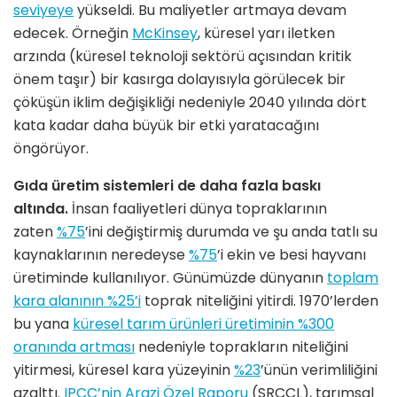
seviyeye
yükseldi. Bu maliyetler artmaya devam
edecek. Örneğin
McKinsey
, küresel yarı iletken
arzında (küresel teknoloji sektörü açısından kritik
önem taşır) bir kasırga dolayısıyla görülecek bir
çöküşün iklim değişikliği nedeniyle 2040 yılında dört
kata kadar daha büyük bir etki yaratacağını
öngörüyor.
Gıda üretim sistemleri de daha fazla baskı
altında.
İnsan faaliyetleri dünya topraklarının
zaten
%75
’ini değiştirmiş durumda ve şu anda tatlı su
kaynaklarının neredeyse
%75
’i ekin ve besi hayvanı
üretiminde kullanılıyor. Günümüzde dünyanın
toplam
kara alanının %25’i
toprak niteliğini yitirdi. 1970’lerden
bu yana
küresel tarım ürünleri üretiminin %300
oranında artması
nedeniyle toprakların niteliğini
yitirmesi, küresel kara yüzeyinin
%23
’ünün verimliliğini
azalttı.
IPCC’nin Arazi Özel Raporu
(SRCCL), tarımsal