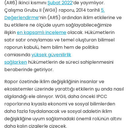
(AR6) ikinci kısmını
Şubat 2022
’de yayımlıyor.
Çalışma Grubu II (WGII) raporu, 2014 tarihli
5.
Değerlendirme
’nin (AR5) ardından iklim etkilerine ve
bu etkilere ne ölçüde uyum sağlayabileceğimize
ilişkin
en kapsamlı inceleme
olacak. Hükümetlerin
satır satır onaylaması ve temel oluşturan bilimsel
raporun kabulü, hem bilim hem de politika
camiasında
yüksek güvenilirlik
sağlarken
hükümetlerin de süreci sahiplenmesini
beraberinde getiriyor.
Rapor özetinde iklim değişikliğinin insanlar ve
ekosistemler üzerinde yarattığı etkilerin şu anda nasıl
algılandığı ele alınıyor. WGII, daha önceki IPCC
raporlarına kıyasla ekonomi ve sosyal bilimlerden
daha fazla faydalanacak ve sosyal adaletin iklim
değişikliğine uyum sağlamadaki önemli rolünün altını
daha kalın çizgilerle çizecek.