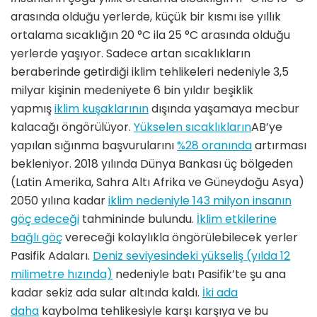
arasında olduğu yerlerde, küçük bir kısmı ise yıllık
ortalama sıcaklığın 20 °C ila 25 °C arasında olduğu
yerlerde yaşıyor. Sadece artan sıcaklıkların
beraberinde getirdiği iklim tehlikeleri nedeniyle 3,5
milyar kişinin medeniyete 6 bin yıldır beşiklik
yapmış
iklim kuşaklarının
dışında yaşamaya mecbur
kalacağı öngörülüyor.
Yükselen sıcaklıkların
AB’ye
yapılan sığınma başvurularını
%28 oranında
artırması
bekleniyor. 2018 yılında Dünya Bankası üç bölgeden
(Latin Amerika, Sahra Altı Afrika ve Güneydoğu Asya)
2050 yılına kadar
iklim nedeniyle 143 milyon insanın
göç edeceği
tahmininde bulundu.
İklim etkilerine
bağlı göç
vereceği kolaylıkla öngörülebilecek yerler
Pasifik Adaları.
Deniz seviyesindeki yükseliş (yılda 12
milimetre hızında)
nedeniyle batı Pasifik’te şu ana
kadar sekiz ada sular altında kaldı.
İki ada
daha
kaybolma tehlikesiyle karşı karşıya ve bu