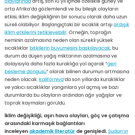
olaylarında
artış, son 10 yıl içinde özellikle güney ve
orta Afrika’da gözlemlendi ve bu bileşik olayların
etkisi, iklim değişikliğinin bir sonucu olarak daha uzun
süreli olabiliyor. Başlangıçtaki bir sıcaklık artışı
ardışık
iklim etkilerini tetikleyebilir
. Örneğin, toprağın
neminin azalmasına neden olan sürekli yüksek
sıcaklıklar
bitkilerin büyümesini baskılayacak
, bu
durum da düşen yağış miktarının azalmasına ve
dolayısıyla daha fazla kuraklığa yol açarak “
geri
besleme döngüsü
” olarak bilinen durumun artmasına
neden olacak.
Kaliforniya
’da son yıllarda kuraklıklar
ve yakıcı sıcaklıklar yangınlara yol açmış ve bazı
durumlarda bu olayların ardından ağır yağışlar ve
toprak kaymaları görüldü.
İklim değişikliği, aşırı hava olayları, göç ve çatışma
arasındaki karmaşık bağlantıları
inceleyen
akademik literatür
de genişledi.
Sudan’ın