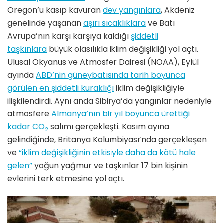
Oregon’u kasıp kavuran
dev yangınlara
, Akdeniz
genelinde yaşanan
aşırı sıcaklıklara
ve Batı
Avrupa’nın karşı karşıya kaldığı
şiddetli
taşkınlara
büyük olasılıkla iklim değişikliği yol açtı.
Ulusal Okyanus ve Atmosfer Dairesi (NOAA), Eylül
ayında
ABD’nin güneybatısında tarih boyunca
görülen en şiddetli kuraklığı
iklim değişikliğiyle
ilişkilendirdi. Aynı anda Sibirya’da yangınlar nedeniyle
atmosfere
Almanya’nın bir yıl boyunca ürettiği
kadar
CO
salımı gerçekleşti. Kasım ayına
2
gelindiğinde, Britanya Kolumbiyası’nda gerçekleşen
ve
“iklim değişikliğinin etkisiyle daha da kötü hale
gelen”
yoğun yağmur ve taşkınlar 17 bin kişinin
evlerini terk etmesine yol açtı.