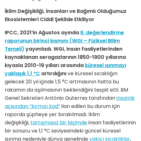
İklim Değişikliği, İnsanları ve Bağımlı Olduğumuz
Ekosistemleri Ciddi Şekilde Etkiliyor
IPCC, 2021’in Ağustos ayında
6. değerlendirme
raporunun birinci kısmını (WGI – Fiziksel Bilim
Temeli)
yayımladı. WGI, insan faaliyetlerinden
kaynaklanan seragazlarının 1850-1900 yıllarına
kıyasla 2010-19 yılları arasında
küresel ısınmayı
yaklaşık 1,1 °C
artırdığını
ve küresel sıcaklığın
gelecek 20 yıl içinde 1,5 °C artmasının hatta bu
rakamın da aşılmasının beklendiğini tespit etti. BM
Genel Sekreteri António Guterres tarafından
insanlık
açısından “kırmızı kod”
ilan edilen bu durum için
raporda şüpheye yer bırakılmadı. İklim
değişikliği,
tartışmasız bir biçimde
insan faaliyetlerinin
bir sonucu ve 1,1 °C seviyesindeki güncel küresel
ısınma nedeniyle dünya genelinde
yakıcı sıcaklıklar
,