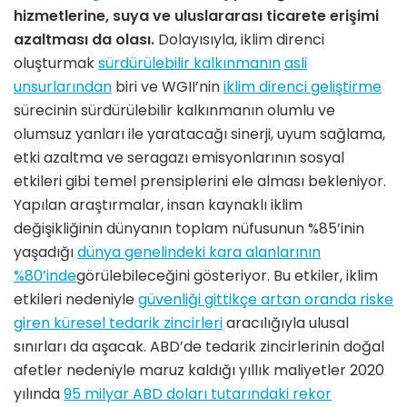
hizmetlerine, suya ve uluslararası ticarete erişimi
azaltması da olası.
Dolayısıyla, iklim direnci
oluşturmak
sürdürülebilir kalkınmanın
asli
unsurlarından
biri ve WGII’nin
iklim direnci geliştirme
sürecinin sürdürülebilir kalkınmanın olumlu ve
olumsuz yanları ile yaratacağı sinerji, uyum sağlama,
etki azaltma ve seragazı emisyonlarının sosyal
etkileri gibi temel prensiplerini ele alması bekleniyor.
Yapılan araştırmalar, insan kaynaklı iklim
değişikliğinin dünyanın toplam nüfusunun %85’inin
yaşadığı
dünya genelindeki kara alanlarının
%80’inde
görülebileceğini gösteriyor. Bu etkiler, iklim
etkileri nedeniyle
güvenliği gittikçe artan oranda riske
giren küresel tedarik zincirleri
aracılığıyla ulusal
sınırları da aşacak. ABD’de tedarik zincirlerinin doğal
afetler nedeniyle maruz kaldığı yıllık maliyetler 2020
yılında
95 milyar ABD doları tutarındaki rekor