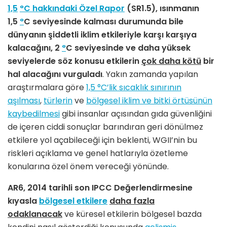
1,5
°
C hakkındaki Özel Rapor
(SR1.5), ısınmanın
1,5
°
C seviyesinde kalması durumunda bile
dünyanın şiddetli iklim etkileriyle karşı karşıya
kalacağını, 2
°
C seviyesinde ve daha yüksek
seviyelerde söz konusu etkilerin
çok daha kötü
bir
hal alacağını vurguladı
. Yakın zamanda yapılan
araştırmalara göre
1,5 °C’lik sıcaklık sınırının
aşılması
,
türlerin
ve
bölgesel iklim ve bitki örtüsünün
kaybedilmesi
gibi insanlar açısından gıda güvenliğini
de içeren ciddi sonuçlar barındıran geri dönülmez
etkilere yol açabileceği için beklenti, WGII’nin bu
riskleri açıklama ve genel hatlarıyla özetleme
konularına özel önem vereceği yönünde.
AR6, 2014 tarihli son IPCC Değerlendirmesine
kıyasla
bölgesel etkilere
daha fazla
odaklanacak
ve küresel etkilerin bölgesel bazda