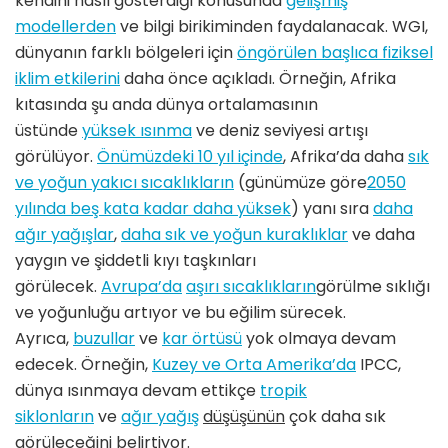
kendini nasıl gösterdiği konusunda
gelişmiş
modellerden
ve bilgi birikiminden faydalanacak. WGI,
dünyanın farklı bölgeleri için
öngörülen başlıca fiziksel
iklim etkilerini
daha önce açıkladı. Örneğin, Afrika
kıtasında şu anda dünya ortalamasının
üstünde
yüksek ısınma
ve deniz seviyesi artışı
görülüyor.
Önümüzdeki 10 yıl içinde
, Afrika’da daha
sık
ve yoğun yakıcı sıcaklıkların
(günümüze göre
2050
yılında beş kata kadar daha yüksek
) yanı sıra
daha
ağır yağışlar
,
daha sık ve yoğun kuraklıklar
ve daha
yaygın ve şiddetli kıyı taşkınları
görülecek.
Avrupa’da
aşırı sıcaklıkların
görülme sıklığı
ve yoğunluğu artıyor ve bu eğilim sürecek.
Ayrıca,
buzullar
ve
kar örtüsü
yok olmaya devam
edecek. Örneğin,
Kuzey ve Orta Amerika’da
IPCC,
dünya ısınmaya devam ettikçe
tropik
siklonların
ve
ağır yağış
düşüşünün
çok daha sık
görüleceğini belirtiyor.