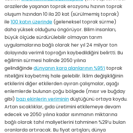
arazilerde yaşanan toprak erozyonu hızının toprak
oluşum hızından 10 ila 20 kat (sürülmemiş toprak)
ile
100 katın üzerinde
(geleneksel toprak sürme)
daha yüksek olduğunu öngörüyor. Bilim insanları,
büyük ölçüde sürdürülebilir olmayan tarım
uygulamalarına bağlı olarak her yıl 24 milyar ton
dolayında verimli toprağın kaybedildiğini belirtti. Bu
eğilimin sürmesi halinde 2050 yılına
gelindiğinde
dünyanın kara alanlarının %95’i
toprak
niteliğini kaybetmiş hale gelebilir. İklim değişikliğinin
etkilerini diğer etkilerden ayıran çalışmalar, aşağı
enlemlerde bulunan çoğu bölgede (mısır ve buğday
gibi)
bazı ekinlerin veriminin
düştüğünü ortaya koydu.
Artan sıcaklıklar, gıda üretimini etkilemeye devam
edecek ve 2050 yılına kadar ısınmanın miktarına
bağlı olarak tahıl maliyetlerini tahminen %29’u bulan
oranlarda artıracak. Bu fiyat artışları, dünya