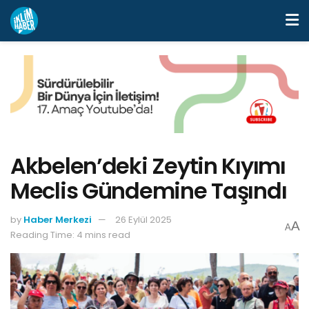
Akbelen’deki Zeytin Kıyımı
Meclis Gündemine Taşındı
by
Haber Merkezi
26 Eylül 2025
A
A
Reading Time: 4 mins read