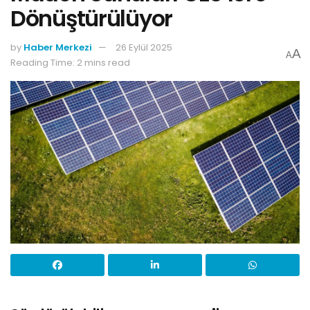
Dönüştürülüyor
by
Haber Merkezi
26 Eylül 2025
A
A
Reading Time: 2 mins read