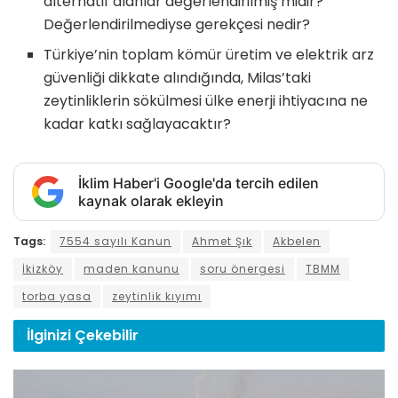
alternatif alanlar değerlendirilmiş midir?
Değerlendirilmediyse gerekçesi nedir?
Türkiye’nin toplam kömür üretim ve elektrik arz
güvenliği dikkate alındığında, Milas’taki
zeytinliklerin sökülmesi ülke enerji ihtiyacına ne
kadar katkı sağlayacaktır?
İklim Haber'i Google'da tercih edilen
kaynak olarak ekleyin
Tags:
7554 sayılı Kanun
Ahmet Şık
Akbelen
İkizköy
maden kanunu
soru önergesi
TBMM
torba yasa
zeytinlik kıyımı
İlginizi
Çekebilir