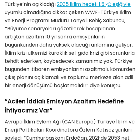
Türkiye’nin açıkladığı
2035 iklim hedefi 1,5
C eşiğiyle
o
uyumlu olmadığına dikkat çeken WWF-Türkiye İklim
ve Enerji Programı Müdürü Tanyeli Behiç Sabuncu,
“
Büyüme senaryoları gözetilerek hesaplanan
artıştan azaltım 10 yıl sonra emisyonların
bugünkünden daha yüksek olacağı anlamına geliyor.
İklim krizi ülkemizi kuraklık sel, gıda krizi gibi sorunlarla
tehdit ederken, kaybedecek zamanımız yok. Türkiye
bugünden itibaren emisyonlarını azaltmalı, kömürden
çıkış planını açıklamalı ve toplumu merkeze alan adil
bir enerji dönüşümü başlatmalıdır” diye konuştu.
“Acilen İddialı Emisyon Azaltım Hedefine
İhtiyacımız Var”
Avrupa İklim Eylem Ağı (CAN Europe) Türkiye İklim ve
Enerji Politikaları Koordinatörü Özlem Katısöz şunları
söyledi: “Cumhurbaşkanı Erdoğan, 2021’de 2053 net