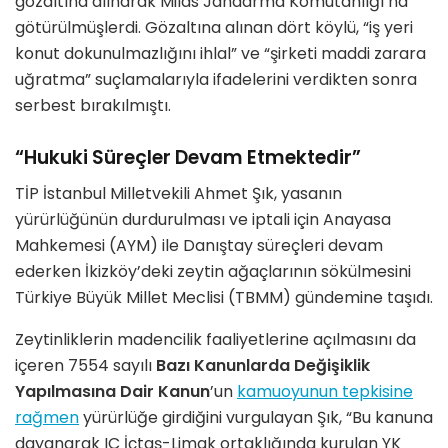
gözaltına alınarak Milas Jandarma Komutanlığı’na
götürülmüşlerdi. Gözaltına alınan dört köylü, “iş yeri
konut dokunulmazlığını ihlal” ve “şirketi maddi zarara
uğratma” suçlamalarıyla ifadelerini verdikten sonra
serbest bırakılmıştı.
“Hukuki Süreçler Devam Etmektedir”
TİP İstanbul Milletvekili Ahmet Şık, yasanın
yürürlüğünün durdurulması ve iptali için Anayasa
Mahkemesi (AYM) ile Danıştay süreçleri devam
ederken İkizköy’deki zeytin ağaçlarının sökülmesini
Türkiye Büyük Millet Meclisi (TBMM) gündemine taşıdı.
Zeytinliklerin madencilik faaliyetlerine açılmasını da
içeren 7554 sayılı
Bazı Kanunlarda Değişiklik
Yapılmasına Dair Kanun
’un
kamuoyunun tepkisine
rağmen
yürürlüğe girdiğini vurgulayan Şık, “Bu kanuna
dayanarak IC İçtaş-Limak ortaklığında kurulan YK