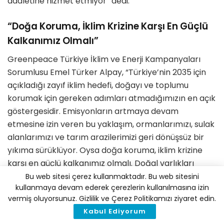
adaletine hizmet etmiyor” dedi.
“Doğa Koruma, İklim Krizine Karşı En Güçlü
Kalkanımız Olmalı”
Greenpeace Türkiye İklim ve Enerji Kampanyaları
Sorumlusu Emel Türker Alpay, “Türkiye’nin 2035 için
açıkladığı zayıf iklim hedefi, doğayı ve toplumu
korumak için gereken adımları atmadığımızın en açık
göstergesidir. Emisyonların artmaya devam
etmesine izin veren bu yaklaşım, ormanlarımızı, sulak
alanlarımızı ve tarım arazilerimizi geri dönüşsüz bir
yıkıma sürüklüyor. Oysa doğa koruma, iklim krizine
karşı en güçlü kalkanımız olmalı. Doğal varlıkları
güçlendirmek yerine kömür ve nükleere alan açan
Bu web sitesi çerez kullanmaktadır. Bu web sitesini
kullanmaya devam ederek çerezlerin kullanılmasına izin
hedeflerle ilerlemek, Türkiye’yi daha kırılgan ve
vermiş oluyorsunuz. Gizlilik ve Çerez Politikamızı ziyaret edin.
geleceksiz bırakmaktan başka bir sonuç
Kabul Ediyorum
doğurmayacaktır” şeklinde konuştu.