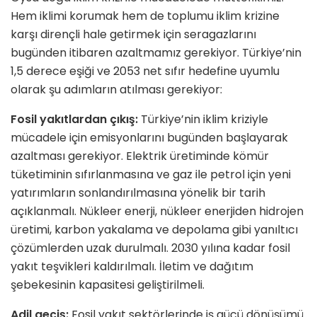
Hem iklimi korumak hem de toplumu iklim krizine
karşı dirençli hale getirmek için seragazlarını
bugünden itibaren azaltmamız gerekiyor. Türkiye’nin
1,5 derece eşiği ve 2053 net sıfır hedefine uyumlu
olarak şu adımların atılması gerekiyor:
Fosil yakıtlardan çıkış:
Türkiye’nin iklim kriziyle
mücadele için emisyonlarını bugünden başlayarak
azaltması gerekiyor. Elektrik üretiminde kömür
tüketiminin sıfırlanmasına ve gaz ile petrol için yeni
yatırımların sonlandırılmasına yönelik bir tarih
açıklanmalı. Nükleer enerji, nükleer enerjiden hidrojen
üretimi, karbon yakalama ve depolama gibi yanıltıcı
çözümlerden uzak durulmalı. 2030 yılına kadar fosil
yakıt teşvikleri kaldırılmalı. İletim ve dağıtım
şebekesinin kapasitesi geliştirilmeli.
Adil geçiş:
Fosil yakıt sektörlerinde iş gücü dönüşümü