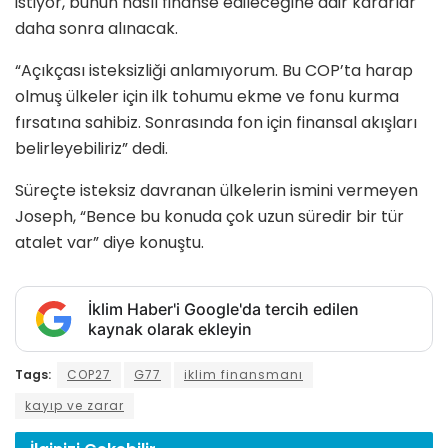
istiyor, bunun nasıl finanse edileceğine dair kararlar
daha sonra alınacak.
“Açıkçası isteksizliği anlamıyorum. Bu COP’ta harap
olmuş ülkeler için ilk tohumu ekme ve fonu kurma
fırsatına sahibiz. Sonrasında fon için finansal akışları
belirleyebiliriz” dedi.
Süreçte isteksiz davranan ülkelerin ismini vermeyen
Joseph, “Bence bu konuda çok uzun süredir bir tür
atalet var” diye konuştu.
İklim Haber'i Google'da tercih edilen
kaynak olarak ekleyin
Tags:
COP27
G77
iklim finansmanı
kayıp ve zarar