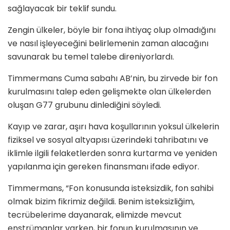
sağlayacak bir teklif sundu.
Zengin ülkeler, böyle bir fona ihtiyaç olup olmadığını
ve nasıl işleyeceğini belirlemenin zaman alacağını
savunarak bu temel talebe direniyorlardı.
Timmermans Cuma sabahı AB’nin, bu zirvede bir fon
kurulmasını talep eden gelişmekte olan ülkelerden
oluşan G77 grubunu dinlediğini söyledi.
Kayıp ve zarar, aşırı hava koşullarının yoksul ülkelerin
fiziksel ve sosyal altyapısı üzerindeki tahribatını ve
iklimle ilgili felaketlerden sonra kurtarma ve yeniden
yapılanma için gereken finansmanı ifade ediyor.
Timmermans, “Fon konusunda isteksizdik, fon sahibi
olmak bizim fikrimiz değildi. Benim isteksizliğim,
tecrübelerime dayanarak, elimizde mevcut
enstrümanlar varken, bir fonun kurulmasının ve