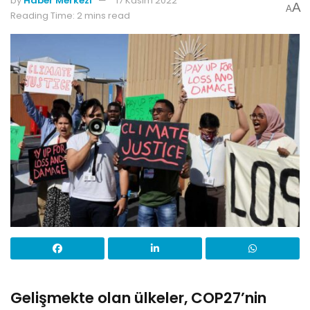
by
Haber Merkezi
17 Kasım 2022
A
A
Reading Time: 2 mins read
Gelişmekte olan ülkeler, COP27’nin