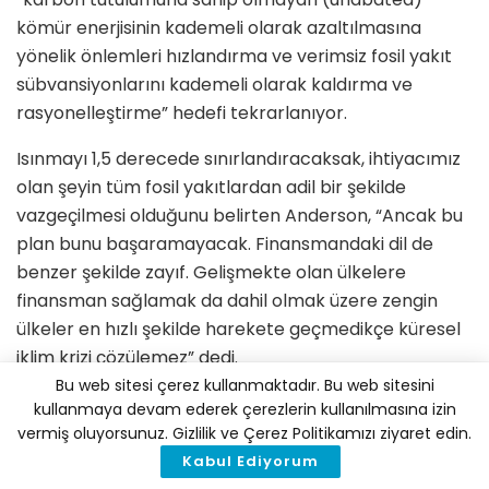
kömür enerjisinin kademeli olarak azaltılmasına
yönelik önlemleri hızlandırma ve verimsiz fosil yakıt
sübvansiyonlarını kademeli olarak kaldırma ve
rasyonelleştirme” hedefi tekrarlanıyor.
Isınmayı 1,5 derecede sınırlandıracaksak, ihtiyacımız
olan şeyin tüm fosil yakıtlardan adil bir şekilde
vazgeçilmesi olduğunu belirten Anderson, “Ancak bu
plan bunu başaramayacak. Finansmandaki dil de
benzer şekilde zayıf. Gelişmekte olan ülkelere
finansman sağlamak da dahil olmak üzere zengin
ülkeler en hızlı şekilde harekete geçmedikçe küresel
iklim krizi çözülemez” dedi.
Bu web sitesi çerez kullanmaktadır. Bu web sitesini
Anderson STK olarak, taslak belgenin acil bir şekilde
kullanmaya devam ederek çerezlerin kullanılmasına izin
elden geçirilmesini talep etti.
vermiş oluyorsunuz. Gizlilik ve Çerez Politikamızı ziyaret edin.
Kabul Ediyorum
Tearfund’da kıdemli Afrika politika danışmanı olan