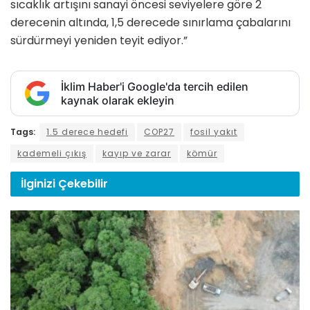
sıcaklık artışını sanayi öncesi seviyelere göre 2
derecenin altında, 1,5 derecede sınırlama çabalarını
sürdürmeyi yeniden teyit ediyor.”
İklim Haber'i Google'da tercih edilen
kaynak olarak ekleyin
Tags:
1.5 derece hedefi
COP27
fosil yakıt
kademeli çıkış
kayıp ve zarar
kömür
İlginizi
Çekebilir