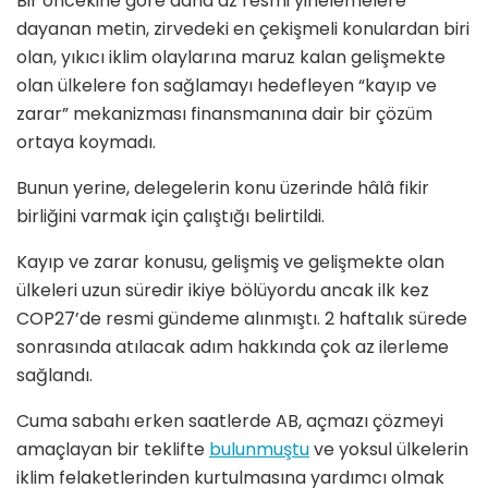
Bir öncekine göre daha az resmi yinelemelere
dayanan metin, zirvedeki en çekişmeli konulardan biri
olan, yıkıcı iklim olaylarına maruz kalan gelişmekte
olan ülkelere fon sağlamayı hedefleyen “kayıp ve
zarar” mekanizması finansmanına dair bir çözüm
ortaya koymadı.
Bunun yerine, delegelerin konu üzerinde hâlâ fikir
birliğini varmak için çalıştığı belirtildi.
Kayıp ve zarar konusu, gelişmiş ve gelişmekte olan
ülkeleri uzun süredir ikiye bölüyordu ancak ilk kez
COP27’de resmi gündeme alınmıştı. 2 haftalık sürede
sonrasında atılacak adım hakkında çok az ilerleme
sağlandı.
Cuma sabahı erken saatlerde AB, açmazı çözmeyi
amaçlayan bir teklifte
bulunmuştu
ve yoksul ülkelerin
iklim felaketlerinden kurtulmasına yardımcı olmak