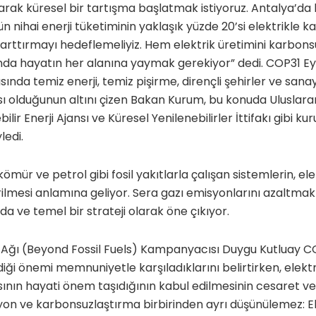
arak küresel bir tartışma başlatmak istiyoruz. Antalya’da b
n nihai enerji tüketiminin yaklaşık yüzde 20’si elektrikle ka
ttırmayı hedeflemeliyiz. Hem elektrik üretimini karbon
lında hayatın her alanına yaymak gerekiyor” dedi. COP31 
asında temiz enerji, temiz pişirme, dirençli şehirler ve sanay
ı olduğunun altını çizen Bakan Kurum, bu konuda Uluslarara
ilir Enerji Ajansı ve Küresel Yenilenebilirler İttifakı gibi k
ledi.
kömür ve petrol gibi fosil yakıtlarla çalışan sistemlerin, ele
rilmesi anlamına geliyor. Sera gazı emisyonlarını azaltmak v
da ve temel bir strateji olarak öne çıkıyor.
si Ağı (Beyond Fossil Fuels) Kampanyacısı Duygu Kutluay C
iği önemi memnuniyetle karşıladıklarını belirtirken, elektr
ının hayati önem taşıdığının kabul edilmesinin cesaret ve
asyon ve karbonsuzlaştırma birbirinden ayrı düşünülemez: E