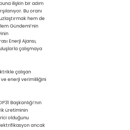
una ilişkin bir adım
rşılanıyor. Bu oranı
suzlaştırmak hem de
Eylem Gündemi’nin
inin
sı Enerji Ajansı,
uruluşlarla çalışmaya
ktrikle çalışan
e enerji verimliliğini
OP31 Başkanlığı’nın
ik üretiminin
rici olduğunu
lektrifikasyon ancak