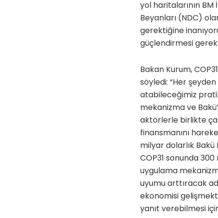
yol haritalarının BM 
Beyanları (NDC) olara
gerektiğine inanıyoru
güçlendirmesi gerekt
Bakan Kurum, COP31’d
söyledi: “Her şeyden
atabileceğimiz prati
mekanizma ve Bakü’d
aktörlerle birlikte ç
finansmanını harekete
milyar dolarlık Bak
COP31 sonunda 300 m
uygulama mekanizması
uyumu arttıracak adı
ekonomisi gelişmekte
yanıt verebilmesi için