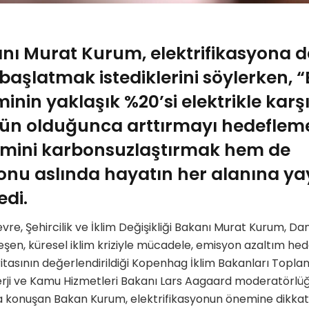
ı Murat Kurum, elektrifikasyona da
 başlatmak istediklerini söylerken, 
minin yaklaşık %20’si elektrikle karş
n olduğunca arttırmayı hedefleme
timini karbonsuzlaştırmak hem de
yonu aslında hayatın her alanına 
edi.
re, Şehircilik ve İklim Değişikliği Bakanı Murat Kurum, Da
eşen, küresel iklim kriziyle mücadele, emisyon azaltım hed
ritasının değerlendirildiği Kopenhag İklim Bakanları Toplantı
erji ve Kamu Hizmetleri Bakanı Lars Aagaard moderatörl
da konuşan Bakan Kurum, elektrifikasyonun önemine dikkat