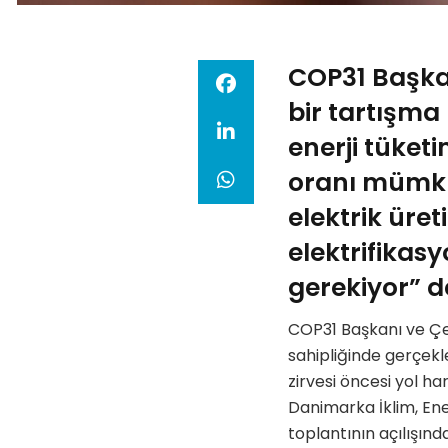
COP31 Başkan
bir tartışma
enerji tüketi
oranı mümkü
elektrik üre
elektrifikas
gerekiyor” d
COP31 Başkanı ve Çev
sahipliğinde gerçekl
zirvesi öncesi yol ha
Danimarka İklim, En
toplantının açılışın