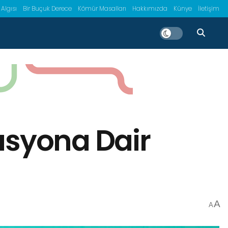
 Algısı
Bir Buçuk Derece
Kömür Masalları
Hakkımızda
Künye
İletişim
asyona Dair
A
A