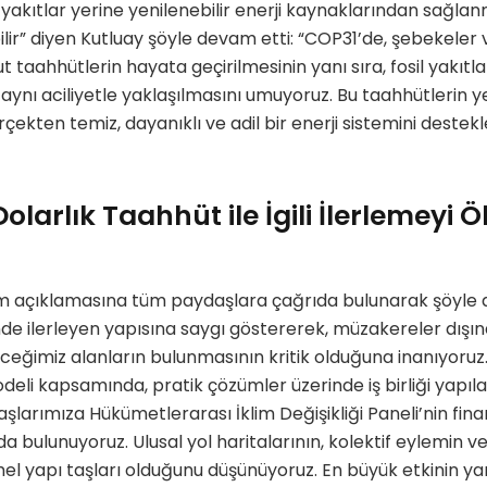
l yakıtlar yerine yenilenebilir enerji kaynaklarından sağla
ilir” diyen Kutluay şöyle devam etti: “COP31’de, şebekeler v
ut taahhütlerin hayata geçirilmesinin yanı sıra, fosil yakıtl
aynı aciliyetle yaklaşılmasını umuyoruz. Bu taahhütlerin ye
çekten temiz, dayanıklı ve adil bir enerji sistemini deste
olarlık Taahhüt ile İgili İlerlemeyi
 açıklamasına tüm paydaşlara çağrıda bulunarak şöyle d
de ilerleyen yapısına saygı göstererek, müzakereler dışın
eceğimiz alanların bulunmasının kritik olduğuna inanıyoruz
eli kapsamında, pratik çözümler üzerinde iş birliği yapıl
şlarımıza Hükümetlerarası İklim Değişikliği Paneli’nin fi
a bulunuyoruz. Ulusal yol haritalarının, kolektif eylemin ve
 yapı taşları olduğunu düşünüyoruz. En büyük etkinin yara