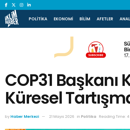
POLITIKA
EKONOMI
BILIM
AFETLER
ANAL
COP31 Başkanı K
Küresel Tartışm
by
Haber Merkezi
21 Mayıs 2026
in
Politika
Reading Time: 4