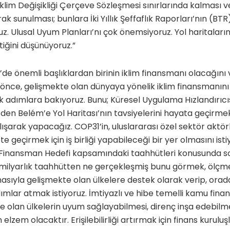
İklim Değişikliği Çerçeve Sözleşmesi sınırlarında kalması v
k sunulması; bunlara İki Yıllık Şeffaflık Raporları’nın (BTR
z. Ulusal Uyum Planları’nı çok önemsiyoruz. Yol haritaların
iğini düşünüyoruz.”
e önemli başlıklardan birinin iklim finansmanı olacağını 
 önce, gelişmekte olan dünyaya yönelik iklim finansmanını
k adımlara bakıyoruz. Bunu; Küresel Uygulama Hızlandırıcısı
en Belém’e Yol Haritası’nın tavsiyelerini hayata geçirme
alışarak yapacağız. COP31’in, uluslararası özel sektör aktörl
 geçirmek için iş birliği yapabileceği bir yer olmasını isti
ü Finansman Hedefi kapsamındaki taahhütleri konusunda s
ilyarlık taahhütten ne gerçekleşmiş bunu görmek, ölçmek
yla gelişmekte olan ülkelere destek olarak verip, oradaki
mlar atmak istiyoruz. İmtiyazlı ve hibe temelli kamu finan
 olan ülkelerin uyum sağlayabilmesi, direnç inşa edebilm
 elzem olacaktır. Erişilebilirliği artırmak için finans kurulu