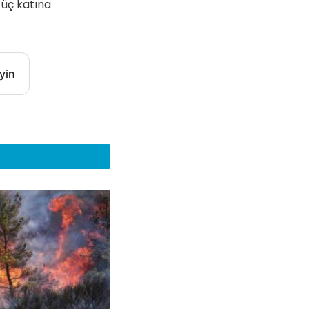
 üç katına
yin