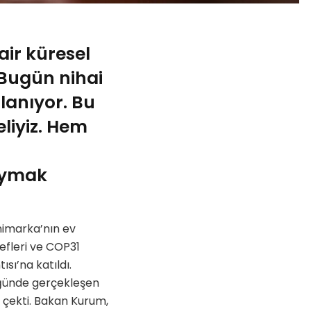
ir küresel
“Bugün nihai
ılanıyor. Bu
liyiz. Hem
yaymak
nimarka’nın ev
efleri ve COP31
sı’na katıldı.
üğünde gerçekleşen
 çekti. Bakan Kurum,