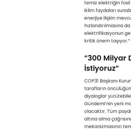
temiz elektriğin fosi
iklim faydaları sunab
enerjiye ilişkin mevc
hızlandırılmasına da 
elektrifikasyonun ger
kritik önem taşıyor.”
”300 Milyar D
İstiyoruz”
COP31 Başkanı Kurum
tarafların öncülüğün
diyaloglar yürütebil
Gündemi’nin yeni mod
olacaktır. Tüm payda
altına alma çağrısınd
mekanizmasının temel