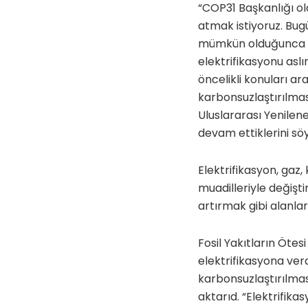
“COP31 Başkanlığı ol
atmak istiyoruz. Bugü
mümkün olduğunca ar
elektrifikasyonu as
öncelikli konuları ar
karbonsuzlaştırılmas
Uluslararası Yenileneb
devam ettiklerini söy
Elektrifikasyon, gaz, 
muadilleriyle değişti
artırmak gibi alanlar
Fosil Yakıtların Öte
elektrifikasyona verd
karbonsuzlaştırılmas
aktarıd. “Elektrifik