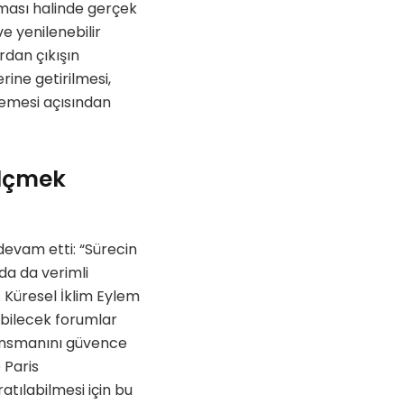
nması halinde gerçek
e yenilenebilir
ardan çıkışın
rine getirilmesi,
klemesi açısından
 Ölçmek
evam etti: “Sürecin
da da verimli
. Küresel İklim Eylem
abilecek forumlar
nansmanını güvence
 Paris
tılabilmesi için bu