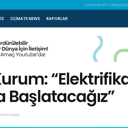
Türkiye’de İklim Değişlikliği
IZ
CLIMATE NEWS
RAPORLAR
urum: “Elektrifik
a Başlatacağız”
 mins read