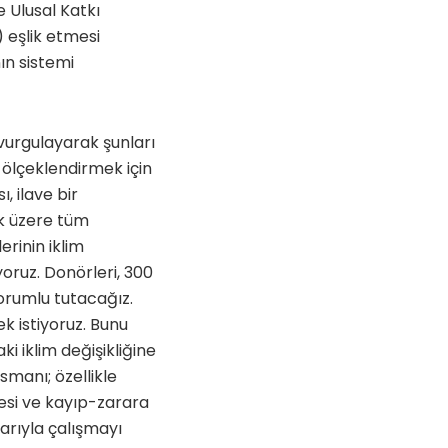
e Ulusal Katkı
) eşlik etmesi
ın sistemi
vurgulayarak şunları
 ölçeklendirmek için
, ilave bir
k üzere tüm
erinin iklim
yoruz. Donörleri, 300
orumlu tutacağız.
 istiyoruz. Bunu
 iklim değişikliğine
smanı; özellikle
esi ve kayıp-zarara
şlarıyla çalışmayı