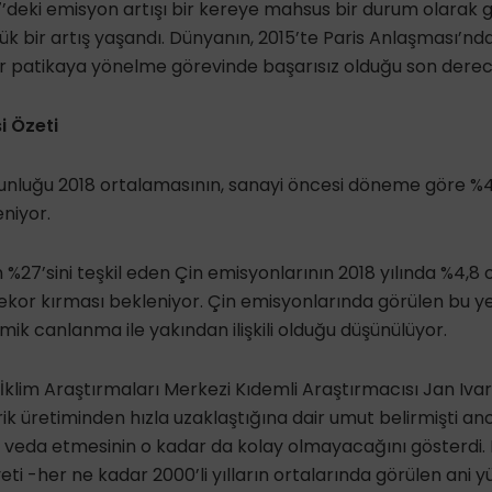
7’deki emisyon artışı bir kereye mahsus bir durum olarak g
k bir artış yaşandı. Dünyanın, 2015’te Paris Anlaşması’nd
r patikaya yönelme görevinde başarısız olduğu son derece
i Özeti
nluğu 2018 ortalamasının, sanayi öncesi döneme göre %4
niyor.
 %27’sini teşkil eden Çin emisyonlarının 2018 yılında %4,
rekor kırması bekleniyor. Çin emisyonlarında görülen bu 
mik canlanma ile yakından ilişkili olduğu düşünülüyor.
İklim Araştırmaları Merkezi Kıdemli Araştırmacısı Jan Ivar
k üretiminden hızla uzaklaştığına dair umut belirmişti anca
 veda etmesinin o kadar da kolay olmayacağını gösterdi.
ti -her ne kadar 2000’li yılların ortalarında görülen ani yü