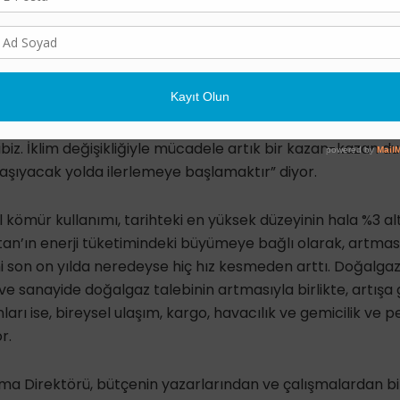
ştırma çabalarının önüne geçiyor.
Direktörü Amy Luers konu hakkında “Küresel emisyonlar
dişe verici. Kısa süre önce yayınlanan ve 1,5 derece ısınm
imsel araştırma yapan birçoğumuz için bile ciddi bir uyarı 
 bir haber zira emisyonlarımızı kat kat azaltmak için yeterl
hibiz. İklim değişikliğiyle mücadele artık bir kazan-kazan 
 taşıyacak yolda ilerlemeye başlamaktır” diyor.
kömür kullanımı, tarihteki en yüksek düzeyinin hala %3 alt
stan’ın enerji tüketimindeki büyümeye bağlı olarak, artmas
 son on yılda neredeyse hiç hız kesmeden arttı. Doğalgaz
ve sanayide doğalgaz talebinin artmasıyla birlikte, artışa 
ları ise, bireysel ulaşım, kargo, havacılık ve gemicilik ve 
r.
ma Direktörü, bütçenin yazarlarından ve çalışmalardan bi