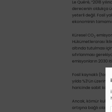
Le Quéré, “2018 yılı
derecenin oldukça üs
yeterli değil. Fosil
ekonominin tamamınd
Küresel CO
emisyonl
2
Hükümetlerarası İkli
altında tutulması içi
sıfırlanması gerekiyo
emisyonların 2030 iti
Fosil kaynaklı (fosil
yılda %3’ün üzerinde
haricinde sabit kaldı.
Ancak, kömür kullanım
artışına bağlı olara