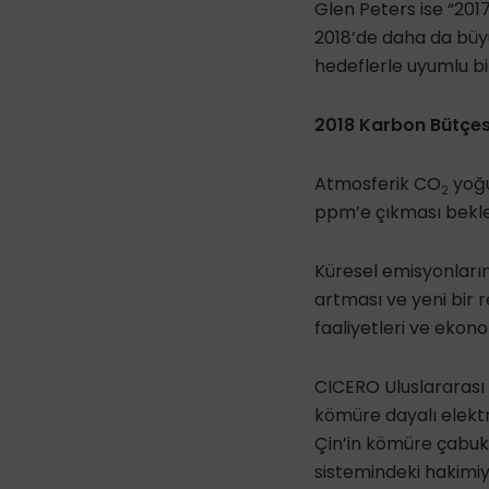
Glen Peters ise “201
2018’de daha da büyü
hedeflerle uyumlu bi
2018 Karbon Bütçes
Atmosferik CO
yoğu
2
ppm’e çıkması bekle
Küresel emisyonların
artması ve yeni bir 
faaliyetleri ve ekono
CICERO Uluslararası 
kömüre dayalı elektri
Çin’in kömüre çabuk
sistemindeki hakimiye