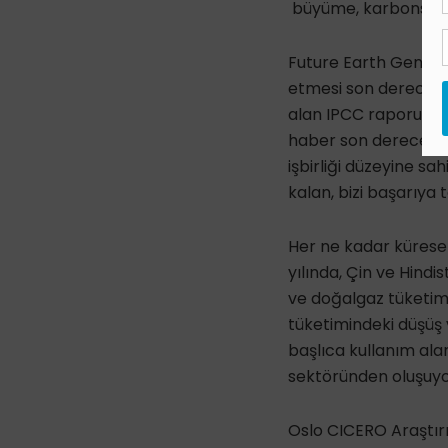
büyüme, karbonsuzla
Future Earth Genel 
etmesi son derece en
alan IPCC raporu, bil
haber son derece ağır
işbirliği düzeyine sa
kalan, bizi başarıya
Her ne kadar küresel 
yılında, Çin ve Hindi
ve doğalgaz tüketimi
tüketimindeki düşüş 
başlıca kullanım alan
sektöründen oluşuyo
Oslo CICERO Araştır