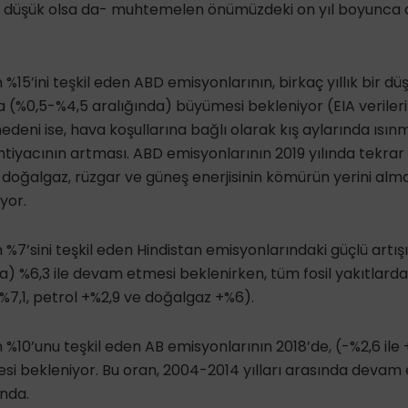
li düşük olsa da- muhtemelen önümüzdeki on yıl boyunc
%15’ini teşkil eden
ABD emisyonlarının, birkaç yıllık bir d
da (%0,5-%4,5 aralığında) büyümesi bekleniyor (EIA veriler
deni ise, hava koşullarına bağlı olarak kış aylarında ısınm
tiyacının artması. ABD emisyonlarının 2019 yılında tekra
z doğalgaz, rüzgar ve güneş enerjisinin kömürün yerini a
yor.
%7’sini teşkil eden Hindistan emisyonlarındaki güçlü artışı
a) %6,3 ile devam etmesi beklenirken, tüm fosil yakıtlar
7,1, petrol +%2,9 ve doğalgaz +%6).
 %10’unu teşkil eden AB emisyonlarının 2018’de, (-%2,6 ile 
i bekleniyor. Bu oran, 2004-2014 yılları arasında devam 
ında.