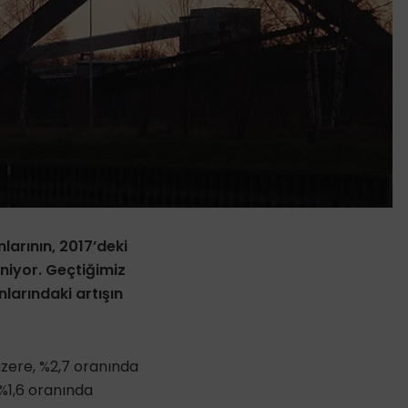
larının, 2017’deki
niyor. Geçtiğimiz
larındaki artışın
 üzere, %2,7 oranında
 %1,6 oranında