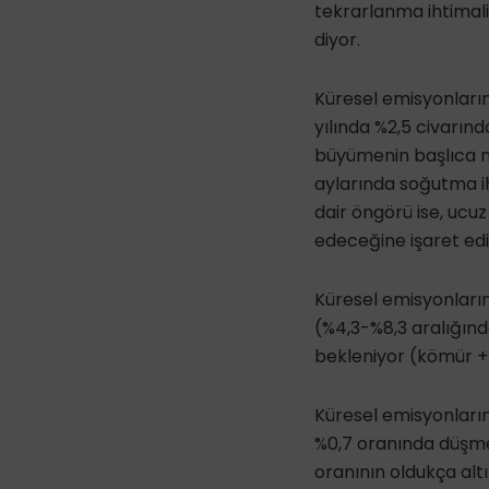
tekrarlanma ihtima
diyor.
Küresel emisyonların 
yılında %2,5 civarın
büyümenin başlıca ne
aylarında soğutma ih
dair öngörü ise, ucu
edeceğine işaret edi
Küresel emisyonların 
(%4,3-%8,3 aralığınd
bekleniyor (kömür +%
Küresel emisyonların
%0,7 oranında düşmes
oranının oldukça alt