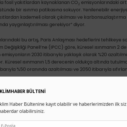
nda fosil yakıtlardan kaynaklanan CO
emisyonlarındaki artış
2
tünde bir ısınma patikasına sokuyor. Yenilenebilir enerjiy
 yakıtlardan kademeli olarak çıkılması ve karbonsuzlaştırma
a yaygınlaştırılması gerekiyor” diyor.
arındaki bu artış, Paris Anlaşması hedeflerini tehlikeye s
m Değişikliği Paneli’ne (IPCC) göre, küresel ısınmanın 2 d
n emisyonların 2030 itibarıyla yaklaşık olarak %20 azaltılma
r. Küresel ısınmanın 1,5 derecenin oldukça altında tutulması
barıyla %50 oranında azaltılması ve 2050 itibarıyla sıfırl
 yakıtlar, sanayi ve çimento) küresel CO
emisyonlarındaki ar
2
 seyrederken, 2010’lardan itibaren yavaşladı ve 2014-2016’d
ındaki ve bireysel ulaşım, taşımacılık, havacılık ve gemic
k yaşanan küresel enerjideki -ve özellikle de petrol, doğa