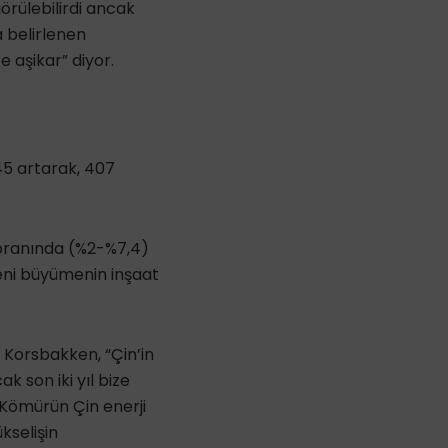
örülebilirdi ancak
a belirlenen
 aşikar” diyor.
5 artarak, 407
8 oranında (%2-%7,4)
yeni büyümenin inşaat
 Korsbakken, “Çin’in
k son iki yıl bize
 Kömürün Çin enerji
kselişin