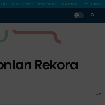
 Algısı
Bir Buçuk Derece
Kömür Masalları
Hakkımızda
Künye
İletişim
onları Rekora
A
A