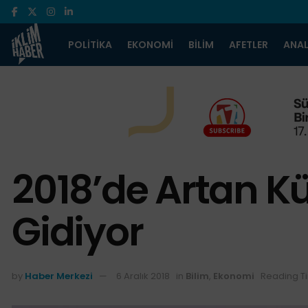
POLITIKA
EKONOMI
BILIM
AFETLER
ANAL
2018’de Artan K
Gidiyor
by
Haber Merkezi
6 Aralık 2018
in
Bilim
,
Ekonomi
Reading T