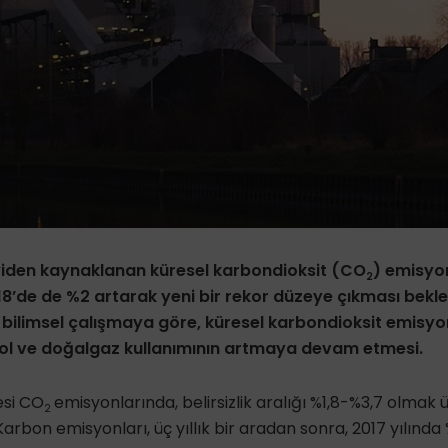
ayiden kaynaklanan küresel karbondioksit (CO
) emisyon
2
18’de de %2 artarak yeni bir rekor düzeye çıkması bekle
bilimsel çalışmaya göre, küresel karbondioksit emisyon
rol ve doğalgaz kullanımının artmaya devam etmesi.
esi CO
emisyonlarında, belirsizlik aralığı %1,8-%3,7 olmak
2
Karbon emisyonları, üç yıllık bir aradan sonra, 2017 yılında