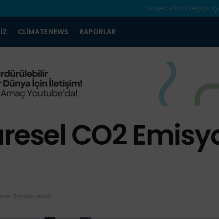
Türkiye’de İklim Değişlikliği
IZ
CLIMATE NEWS
RAPORLAR
üresel CO2 Emisy
ime: 6 mins read