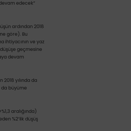
a devam edecek”
üşüşün ardından 2018
ine göre). Bu
a ihtiyacının ve yaz
r düşüşe geçmesine
lmaya devam
n 2018 yılında da
da da büyüme
+%1,3 aralığında)
eden %2’lik düşüş