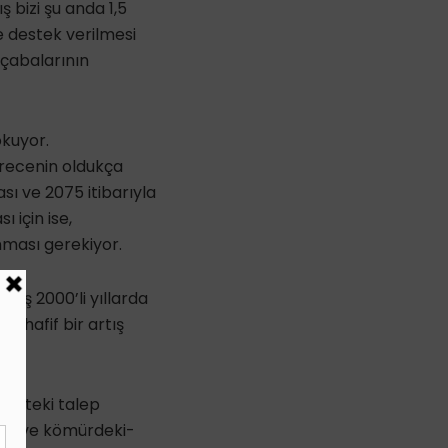
 bizi şu anda 1,5
e destek verilmesi
 çabalarının
okuyor.
erecenin oldukça
sı ve 2075 itibarıyla
 için ise,
anması gerekiyor.
tış 2000’li yıllarda
a hafif bir artış
ilikteki talep
lgaz ve kömürdeki-