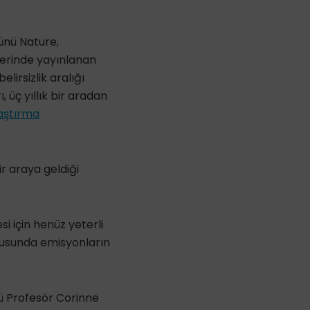
nü Nature,
lerinde yayınlanan
lirsizlik aralığı
 üç yıllık bir aradan
aştırma
ir araya geldiği
i için henüz yeterli
ltusunda emisyonların
örü Profesör Corinne