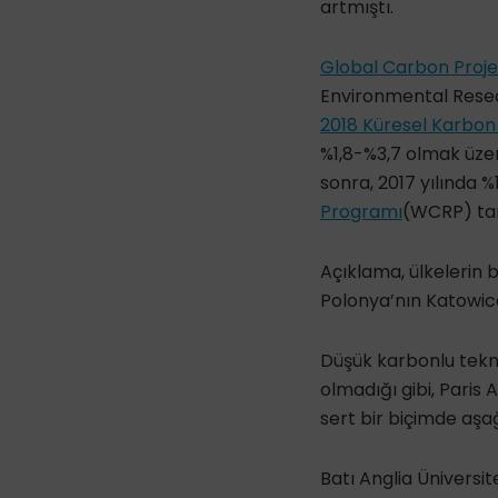
artmıştı.
Global Carbon Proje
Environmental Resea
2018 Küresel Karbon
%1,8-%3,7 olmak üzer
sonra, 2017 yılında 
Programı
(WCRP) tar
Açıklama, ülkelerin b
Polonya’nın Katowice
Düşük karbonlu tekno
olmadığı gibi, Paris
sert bir biçimde aşa
Batı Anglia Üniversit