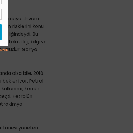
ın artmaya devam
anın risklerini konu
niteliğindeydi. Bu
i teknoloji, bilgi ve
durumudur. Geriye
ında olsa bile, 2018
ı bekleniyor. Petrol
 kullanımı, kömür
geçti. Petrolün
petrokimya
r tanesi yöneten