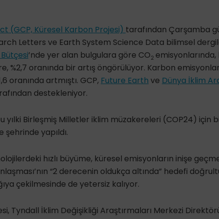
ct (GCP, Küresel Karbon Projesi)
tarafından Çarşamba gü
rch Letters ve Earth System Science Data bilimsel dergi
 Bütçesi
’nde yer alan bulgulara göre CO
emisyonlarında, be
2
e, %2,7 oranında bir artış öngörülüyor. Karbon emisyonları,
%1,6 oranında artmıştı. GCP,
Future Earth
ve
Dünya İklim Ar
afından destekleniyor.
u yılki Birleşmiş Milletler iklim müzakereleri (COP24) için b
 şehrinde yapıldı.
lojilerdeki hızlı büyüme, küresel emisyonların inişe geçmes
 Anlaşması’nın “2 derecenin oldukça altında” hedefi doğru
ğıya çekilmesinde de yetersiz kalıyor.
esi, Tyndall İklim Değişikliği Araştırmaları Merkezi Direkt