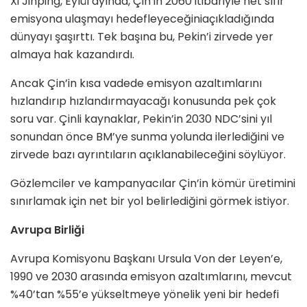
Xi Jinping, Eylül ayında, Çin’in 2060 itibariyle net sıfır
emisyona ulaşmayı hedefleyeceğiniaçıkladığında
dünyayı şaşırttı. Tek başına bu, Pekin’i zirvede yer
almaya hak kazandırdı.
Ancak Çin’in kısa vadede emisyon azaltımlarını
hızlandırıp hızlandırmayacağı konusunda pek çok
soru var. Çinli kaynaklar, Pekin’in 2030 NDC’sini yıl
sonundan önce BM’ye sunma yolunda ilerlediğini ve
zirvede bazı ayrıntıların açıklanabileceğini söylüyor.
Gözlemciler ve kampanyacılar Çin’in kömür üretimini
sınırlamak için net bir yol belirlediğini görmek istiyor.
Avrupa Birliği
Avrupa Komisyonu Başkanı Ursula Von der Leyen’e,
1990 ve 2030 arasında emisyon azaltımlarını, mevcut
%40’tan %55’e yükseltmeye yönelik yeni bir hedefi