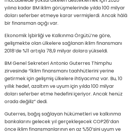
mücadelede yoksul ülkeleri desteklemek için 2020
yılına kadar BM iklim görüşmelerinde yılda 100 milyar
doları seferber etmeye karar vermişlerdi. Ancak hâlâ
bir finansman açığı var.
Ekonomik İşbirliği ve Kalkınma Örgütü’ne göre,
gelişmekte olan ülkelere sağlanan iklim finansmanı
2018’de %11 artışla 78,9 milyar dolara yükseldi.
BM Genel Sekreteri Antonio Guterres Thimphu
zirvesinde “İklim finansmanı taahhütlerini yerine
getirmek için gelişmiş ülkelere ihtiyacımız var. Bu, 10
yıllık hedef, azaltım ve uyum için yılda 100 milyar
doları seferber etme hedefini içeriyor. Ancak henüz
orada değiliz” dedi.
Guterres, bağış sağlayan hükümetleri ve kalkınma
bankalarını gelecek yıl gerçekleşecek COP26’dan
önce iklim finansmanlarının en az %50’sini uyum ve