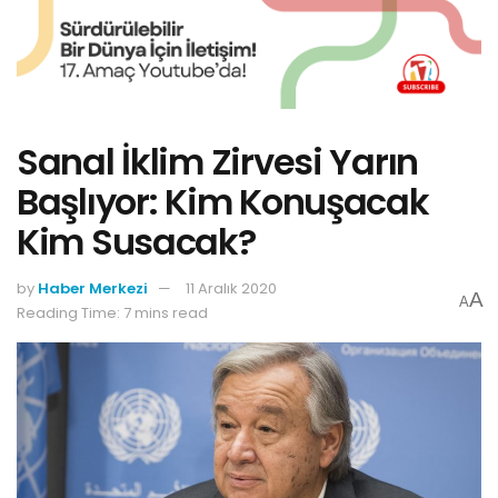
Sanal İklim Zirvesi Yarın
Başlıyor: Kim Konuşacak
Kim Susacak?
by
Haber Merkezi
11 Aralık 2020
A
A
Reading Time: 7 mins read