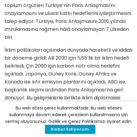
toplum örgütleri Türkiye’nin Paris Anlaşması’nı
onaylamasını ve ulusal katkı hedeflerini iyileştirmesini
talep ediyor. Türkiye, Paris Anlaşmasını 2016 yılında
imzalamasına rağmen hâlâ onaylamayan 7 ülkeden
biri.
İklim politikaları açısından dünyada hareketli ve iddialı
bir döneme girildi: AB 2030 için %55’lik bir iklim hedefi
belirledi, Çin 2060 için karbon nötr olma hedefini
açıkladı. Japonya, Güney Kore, Güney Afrika ve
Kanada ise sıfır emisyon planlarını açıkladı, ABD ise,
başkanlık seçimi ardından Paris Anlaşması’na geri
dönüyor. Bu gelişmelerle birlikte iklim diplomasisi
artık uluslararası ilişkilerin ayrılmaz bir parçası haline
Bu web sitesi çerez kullanmaktadır. Bu web sitesini
geliyor.
kullanmaya devam ederek çerezlerin kullanılmasına izin
vermiş oluyorsunuz. Gizlilik ve Çerez Politikamızı ziyaret edin.
Türkiye’nin iklimi merkeze alan küresel hareketin bir
Kabul Ediyorum
parçası olmak için bir an önce harekete geçmesi