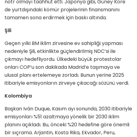
nötr olmayı taahhüt etti. Japonya gibi, Güney Kore
de yurtdışındaki kömür projelerinin finansmanını
tamamen sona erdirmek için baskı altında.
Şili
Geçen yılki BM iklim zirvesine ev sahipliği yapması
nedeniyle Şili, etkinlikte güçlendirilmiş NDC’si ile
çıkmayı hedefliyordu. Ülkedeki büyük protestolar
onları COP’u son dakikada Madrid’e taşımaya ve
ulusal planı ertelemeye zorladı. Bunun yerine 2025
itibariyle emisyonların zirveye çıkacağı sözünü verdi.
Kolombiya
Başkan Iván Duque, Kasım ayı sonunda, 2030 itibariyle
emisyonları %51 azaltmaya yönelik bir 2030 iklim
planını açıkladı. Bu, önceki %20 hedefine göre önemli
bir sıçrama. Arjantin, Kosta Rika, Ekvador, Peru,