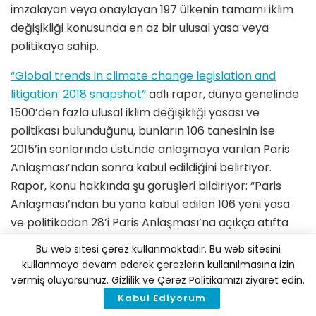
imzalayan veya onaylayan 197 ülkenin tamamı iklim
değişikliği konusunda en az bir ulusal yasa veya
politikaya sahip.
“Global trends in climate change legislation and
litigation: 2018 snapshot”
adlı rapor, dünya genelinde
1500’den fazla ulusal iklim değişikliği yasası ve
politikası bulunduğunu, bunların 106 tanesinin ise
2015’in sonlarında üstünde anlaşmaya varılan Paris
Anlaşması’ndan sonra kabul edildiğini belirtiyor.
Rapor, konu hakkında şu görüşleri bildiriyor: “Paris
Anlaşması’ndan bu yana kabul edilen 106 yeni yasa
ve politikadan 28’i Paris Anlaşması’na açıkça atıfta
bulunuyor. Bu yeni yasa ve politikaların, Paris
Bu web sitesi çerez kullanmaktadır. Bu web sitesini
Anlaşması ve ülkelerin ulusal katkı niyet beyanları ile
kullanmaya devam ederek çerezlerin kullanılmasına izin
tutarlı olup olmadığını belirlemek için daha fazla
vermiş oluyorsunuz. Gizlilik ve Çerez Politikamızı ziyaret edin.
analiz yapılması gerekecektir. Ulusal ve uluslararası
Kabul Ediyorum
hedefler arasındaki uyum, Paris hedeflerine