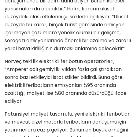
dönüşümünde bir adım daha atıyor. Bunun küresel
yansımaları da olacaktır.” Holm, kararın ulusal
düzeydeki olası etkilerini şu sözlerle açıklıyor: “Ulusal
düzeyde bu karar, birçok turist gemisinde emisyon
içermeyen çözümlere yönelik olumlu bir gelişme,
seragazı emisyonlarında önemli bir azalma ve zararlı
yerel hava kirliliğinin durması anlamına gelecektir”.
Norveç’teki ilk elektrikli feribotun operatörleri,
“Ampere” adlı gemiyi iki yıldan fazla çalıştırdıktan
sonra bazı etkileyici istatistikler bildirdi. Buna göre,
elektrikli feribotların emisyonları %95 oranında
azalttığı, maliyeti ise %80 oranında düşürdüğü ifade
ediliyor.
Potansiyel maliyet tasarrufu, yeni elektrikli feribotlar
ve mevcut dizel motorlu feribotların dönüşümü için
yatırımcılara cazip geliyor. Bunun en büyük örneğini