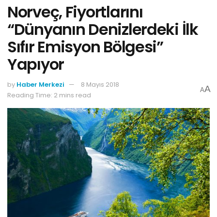
Norveç, Fiyortlarını
“Dünyanın Denizlerdeki İlk
Sıfır Emisyon Bölgesi”
Yapıyor
by
Haber Merkezi
8 Mayıs 2018
A
A
Reading Time: 2 mins read