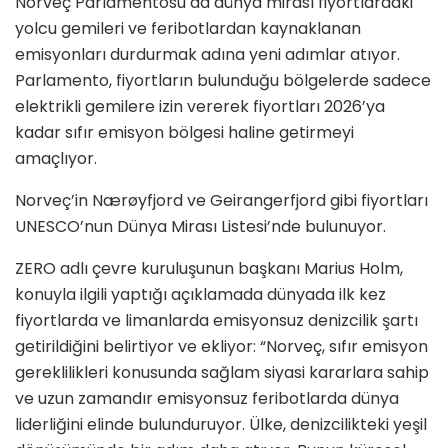
Norveç Parlamentosu da dünya mirası fiyortlardaki
yolcu gemileri ve feribotlardan kaynaklanan
emisyonları durdurmak adına yeni adımlar atıyor.
Parlamento, fiyortların bulunduğu bölgelerde sadece
elektrikli gemilere izin vererek fiyortları 2026’ya
kadar sıfır emisyon bölgesi haline getirmeyi
amaçlıyor.
Norveç’in Nærøyfjord ve Geirangerfjord gibi fiyortları
UNESCO’nun Dünya Mirası Listesi’nde bulunuyor.
ZERO adlı çevre kuruluşunun başkanı Marius Holm,
konuyla ilgili yaptığı açıklamada dünyada ilk kez
fiyortlarda ve limanlarda emisyonsuz denizcilik şartı
getirildiğini belirtiyor ve ekliyor: “Norveç, sıfır emisyon
gereklilikleri konusunda sağlam siyasi kararlara sahip
ve uzun zamandır emisyonsuz feribotlarda dünya
liderliğini elinde bulunduruyor. Ülke, denizcilikteki yeşil