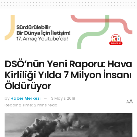
DSÖ’nün Yeni Raporu: Hava
Kirliliği Yılda 7 Milyon İnsanı
Öldürüyor
by
Haber Merkezi
3 Mayıs 2018
A
A
Reading Time: 2 mins read