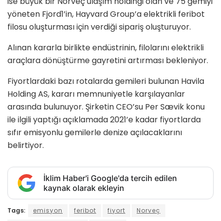
ise büyük bir Norveç ulaşım holdingi olan ve 75 gemiyi
yöneten Fjord1’in, Hayvard Group’a elektrikli feribot
filosu oluşturması için verdiği sipariş oluşturuyor.
Alınan kararla birlikte endüstrinin, filolarını elektrikli
araçlara dönüştürme gayretini artırması bekleniyor.
Fiyortlardaki bazı rotalarda gemileri bulunan Havila
Holding AS, kararı memnuniyetle karşılayanlar
arasında bulunuyor. Şirketin CEO’su Per Sævik konu
ile ilgili yaptığı açıklamada 2021’e kadar fiyortlarda
sıfır emisyonlu gemilerle denize açılacaklarını
belirtiyor.
İklim Haber'i Google'da tercih edilen
kaynak olarak ekleyin
Tags:
emisyon
feribot
fiyort
Norveç