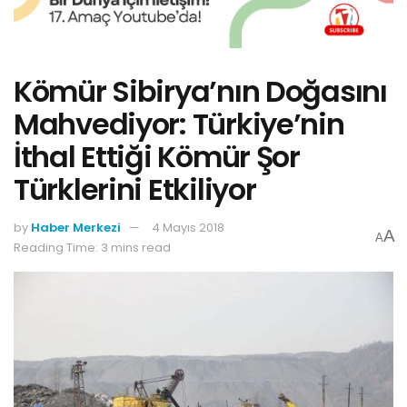
Kömür Sibirya’nın Doğasını
Mahvediyor: Türkiye’nin
İthal Ettiği Kömür Şor
Türklerini Etkiliyor
by
Haber Merkezi
4 Mayıs 2018
A
A
Reading Time: 3 mins read