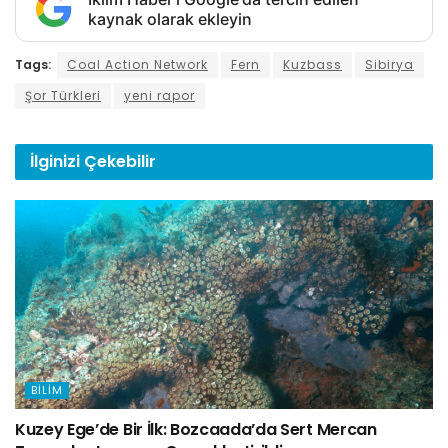
kaynak olarak ekleyin
Tags:
Coal Action Network
Fern
Kuzbass
Sibirya
Şor Türkleri
yeni rapor
İlginizi
Çekebilir
BILIM
Kuzey Ege’de Bir İlk: Bozcaada’da Sert Mercan