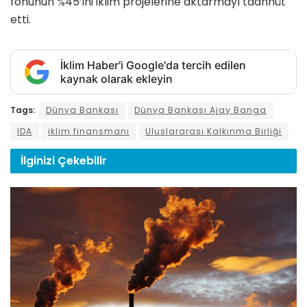
fonunun %45’ini iklim projelerine aktarmayı taahhüt
etti.
İklim Haber'i Google'da tercih edilen
kaynak olarak ekleyin
Tags:
Dünya Bankası
Dünya Bankası Ajay Banga
IDA
iklim finansmanı
Uluslararası Kalkınma Birliği
İlginizi
Çekebilir