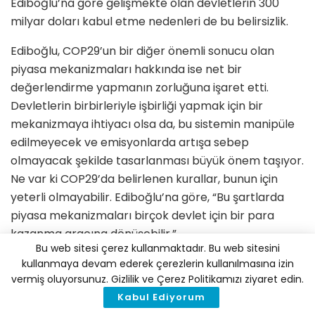
Ediboğlu’na göre gelişmekte olan devletlerin 300
milyar doları kabul etme nedenleri de bu
belirsizlik
.
Ediboğlu, COP29’un bir diğer önemli sonucu olan
piyasa mekanizmaları hakkında ise net bir
değerlendirme yapmanın zorluğuna işaret etti.
Devletlerin birbirleriyle işbirliği yapmak için bir
mekanizmaya ihtiyacı olsa da, bu sistemin manipüle
edilmeyecek ve emisyonlarda artışa sebep
olmayacak şekilde tasarlanması büyük önem taşıyor.
Ne var ki COP29’da belirlenen kurallar, bunun için
yeterli olmayabilir. Ediboğlu’na göre, “Bu şartlarda
piyasa mekanizmaları
birçok devlet için bir para
kazanma aracına dönüşebilir.”
Bu web sitesi çerez kullanmaktadır. Bu web sitesini
Max Planck İnovasyon ve Rekabet Enstitüsü Kıdemli
kullanmaya devam ederek çerezlerin kullanılmasına izin
vermiş oluyorsunuz. Gizlilik ve Çerez Politikamızı ziyaret edin.
Araştırmacısı Dr. Ezgi Ediboğlu’nun İklim Masası’na
Kabul Ediyorum
yaptığı COP29 değerlendirmesi şu şekilde: