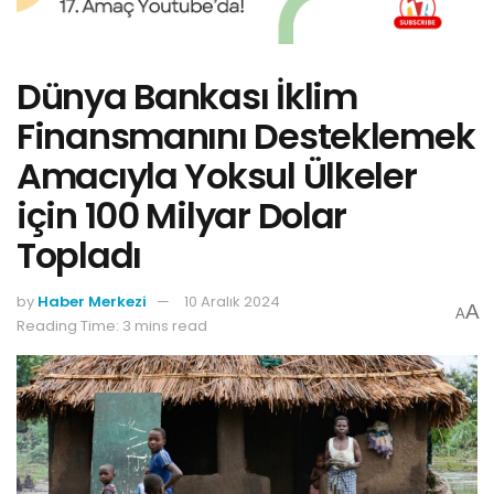
Dünya Bankası İklim
Finansmanını Desteklemek
Amacıyla Yoksul Ülkeler
için 100 Milyar Dolar
Topladı
by
Haber Merkezi
10 Aralık 2024
A
A
Reading Time: 3 mins read