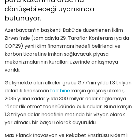
dönüşebileceği uyarısında
bulunuyor.
Azerbaycan’ın başkenti Bakü’de düzenlenen İklim
Zirvesi’nde (tam adıyla 29. Taraflar Konferansı ya da
COP29)
yeni iklim finansmanı hedefi
belirlendi ve
karbon ticaretine imkan sağlayacak
piyasa
mekanizmalarının kuralları
üzerinde anlaşmaya
varıldı.
Gelişmekte olan ülkeler grubu G77’nin yılda 1.3 trilyon
dolarlık finansman
talebine
karşın gelişmiş ülkeler,
2035 yılına kadar yılda 300 milyar dolar
sağlamaya
“önderlik etme” taahhüdünde bulundular. Buna karşın
1.3 trilyon dolar hedefinin metinde bir vizyon olarak
yer alması, bir başarı olarak duyuruldu.
Max Planck İnovasyon ve Rekabet Enstitüsü Kıdemli