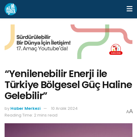
“Yenilenebilir Enerji ile
Türkiye Bölgesel Güç Haline
Gelebilir”
by
Haber Merkezi
10 Aralık 2024
A
A
Reading Time: 2 mins read