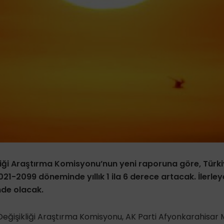
kliği Araştırma Komisyonu’nun yeni raporuna göre, Türk
021-2099 döneminde yıllık 1 ila 6 derece artacak. İlerle
nde olacak.
eğişikliği Araştırma Komisyonu, AK Parti Afyonkarahisar Mi