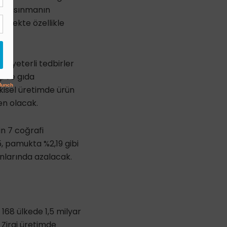
sel ısınmanın
lecekte özellikle
ve yeterli tedbirler
i ve gıda
kisel üretimde ürün
en olacak.
in 7 coğrafi
, pamukta %2,19 gibi
anlarında azalacak.
168 ülkede 1,5 milyar
 Zirai üretimde