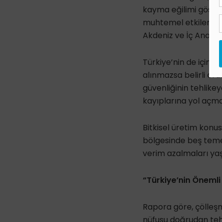
kayma eğilimi göster
muhtemel etkileri aç
Akdeniz ve İç Anadol
Türkiye’nin de içinde
alınmazsa belirli or
güvenliğinin tehlike
kayıplarına yol açm
Bitkisel üretim konu
bölgesinde beş teme
verim azalmaları yaş
“Türkiye’nin Önem
Rapora göre, çölleşm
nüfusu doğrudan tehdi