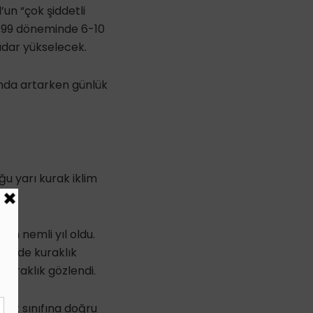
’un “çok şiddetli
-2099 döneminde 6-10
adar yükselecek.
ğında artarken günlük
ğu yarı kurak iklim
 en nemli yıl oldu.
tlerde kuraklık
if kuraklık gözlendi.
klık sınıfına doğru