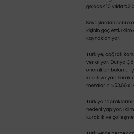
gelecek 10 yılda %2 
Savaşlardan sonra e
kişinin göç etti. İkl
kaynaklanıyor.
Türkiye, coğrafi kon
yer alıyor. Dünya Çö
önemli bir bölümü “ç
kurak ve yarı kurak ö
meraların %53,66’sı 
Türkiye topraklarını
nedeni yapıyor. İkli
kuraklık ve çölleşme
Türkiye’de gerçek çö