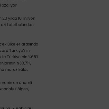
 azalıyor.
20 yılda 10 milyon
arazi tahribatından
cek ülkeler arasında
zere Türkiye’nin
kte Türkiye’nin %65’i
nlarının %38,71’i,
na maruz kaldı.
eşmenin en önemli
Anadolu Bölgesi,
bölümü kurak-yarı