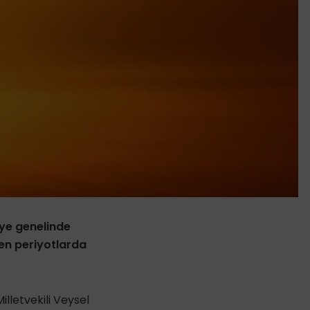
iye genelinde
yen periyotlarda
lletvekili Veysel