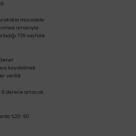
ı.
 kuraklıkla mücadele
rlenmesi amacıyla
ladığı 729 sayfalık
 Genel
rtaya koyabilmek
r verildi.
a 6 derece artacak.
aharda %20-50