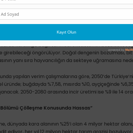
ecek ve bu bazı bölgelerde daha fazla hissedilecek. Küre
ısından risk grubu ülkeler arasında yer alan Türkiye’de, ge
u bölgeleri iklim değişikliğinden daha çok etkilenecek.
 bulunduğu yarı-kurak ve kurak iklim kuşaklarında, gerekli 
anlarda kuraklığa bağlı tarımsal ekosistemin bozulabileceğ
ye girebileceği öngörülüyor. Doğal dengenin bozulması, bit
asının yanı sıra hayvancılığın da sekteye uğramasına ned
sunda yapılan verim çalışmalarına göre, 2050’de Türkiye’n
l üründe; buğdayda %7,58, mısırda %10, ayçiçeğinde %6,35
anacak. 2050-2080 arasında incir üretimi ise %9 ile 14 or
li Bölümü Çölleşme Konusunda Hassas”
e, dünyada kara alanının %25’i olan 4 milyar hektar alanı, 
t ediyor, her yıl 12 milyon hektar tarım arazisi bozuluyor.