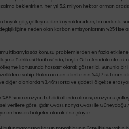
azalma beklenirken, her yıl 5,2 milyon hektar orman arazisi
n büyük göç, çölleşmeden kaynaklanırken, bu nedenle son 
im değişikliğine neden olan karbon emisyonlarının %25’i ise 
umu itibarıyla söz konusu problemlerden en fazla etkilene
lleşme Tehlikesi Haritası’nda, başta Orta Anadolu olmak ü
ölleşme konusunda hassas” olarak gösterildi. Bununla birli
zelliklere sahip. Halen orman alanlarının %4,17’si, tarım ala
ve diğer alanlarda %3,46’sı orta ve şiddetli ölçekte erozyo
n %86’sının erozyon tehdidi altında olması, erozyonu çöll
msel verilere göre, Iğdır Ovası, Konya Ovası ile Güneydoğu 
ye en hassas bölgeler olarak öne çıkıyor.
l bulunmamasına karşın topraklarının üçte ikisine yakın 