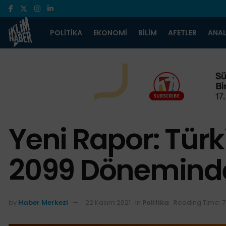
POLITIKA
EKONOMI
BILIM
AFETLER
ANAL
Yeni Rapor: Türk
2099 Döneminde Y
by
Haber Merkezi
22 Kasım 2021
in
Politika
Reading Time: 7