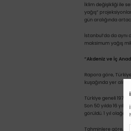
İklim değişikliği ile 
yağış” projeksiyonla
gün aralığında arta
İstanbul’da da aynı 
maksimum yağış mikt
“Akdeniz ve İç Anad
Rapora göre, Türkiye
kuşağında yer alıyor
Türkiye geneli 1971-2
Son 50 yılda 16 yıl d
görüldü. 1 yıl olağanüs
Tahminlere göre, 202