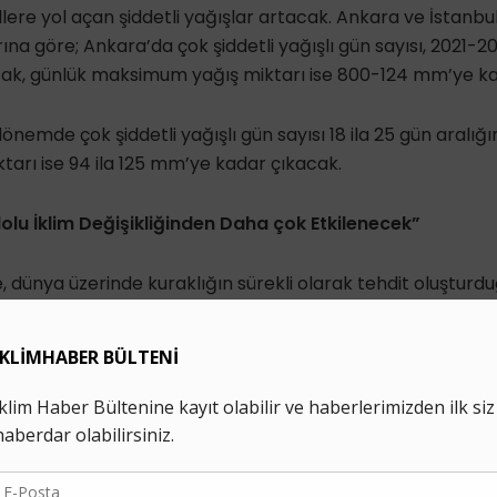
sellere yol açan şiddetli yağışlar artacak. Ankara ve İstanbul
rına göre; Ankara’da çok şiddetli yağışlı gün sayısı, 2021
cak, günlük maksimum yağış miktarı ise 800-124 mm’ye k
dönemde çok şiddetli yağışlı gün sayısı 18 ila 25 gün aralı
arı ise 94 ila 125 mm’ye kadar çıkacak.
olu İklim Değişikliğinden Daha çok Etkilenecek”
, dünya üzerinde kuraklığın sürekli olarak tehdit oluşturdu
.
020 arası kuraklık dağılımına göre, 2008 en kurak, 2009 ise
eğişen şiddetlerde nemlilik gözlenirken, 15 yıl değişen şidde
tü kurak, 2 yıl çok şiddetli, 2 yıl şiddetli, 8 yıl orta, 2 yıl haf
1-2098 döneminde kuraklık şiddet yüzdelikleri bir üst kura