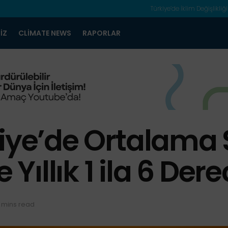
Türkiye’de İklim Değişlikliği
IZ
CLIMATE NEWS
RAPORLAR
iye’de Ortalama S
ıllık 1 ila 6 Der
 mins read