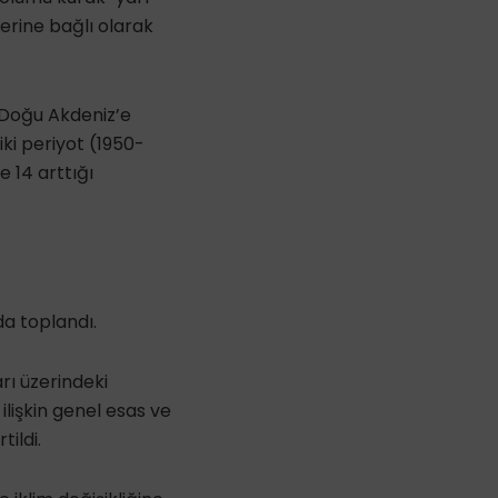
lerine bağlı olarak
 Doğu Akdeniz’e
iki periyot (1950-
e 14 arttığı
a toplandı.
rı üzerindeki
ilişkin genel esas ve
ildi.