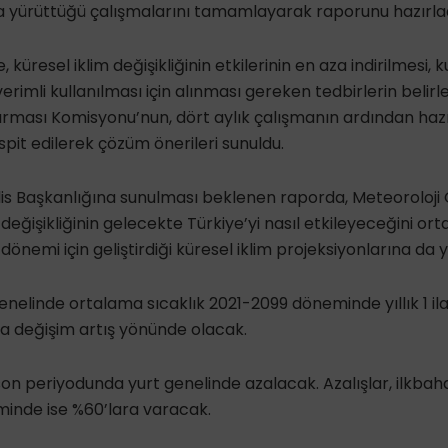
a yürüttüğü çalışmalarını tamamlayarak raporunu hazırlad
 küresel iklim değişikliğinin etkilerinin en aza indirilmesi,
verimli kullanılması için alınması gereken tedbirlerin beli
ırması Komisyonu’nun, dört aylık çalışmanın ardından hazır
spit edilerek çözüm önerileri sunuldu.
lis Başkanlığına sunulması beklenen raporda, Meteoroloji
 değişikliğinin gelecekte Türkiye’yi nasıl etkileyeceğini o
nemi için geliştirdiği küresel iklim projeksiyonlarına da ye
enelinde ortalama sıcaklık 2021-2099 döneminde yıllık 1 il
da değişim artış yönünde olacak.
n son periyodunda yurt genelinde azalacak. Azalışlar, ilkb
minde ise %60’lara varacak.