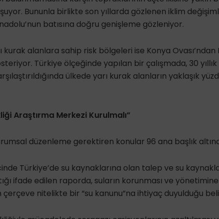
uyor. Bununla birlikte son yıllarda gözlenen iklim değişim
Anadolu’nun batısına doğru genişleme gözleniyor.
 kurak alanlara sahip risk bölgeleri ise Konya Ovası’ndan
teriyor. Türkiye ölçeğinde yapılan bir çalışmada, 30 yıllık 
rşılaştırıldığında ülkede yarı kurak alanların yaklaşık yüzd
kliği Araştırma Merkezi Kurulmalı”
rumsal düzenleme gerektiren konular 96 ana başlık altınd
ecinde Türkiye’de su kaynaklarına olan talep ve su kaynakla
tığı ifade edilen raporda, suların korunması ve yönetimine 
 çerçeve nitelikte bir “su kanunu”na ihtiyaç duyulduğu belirt