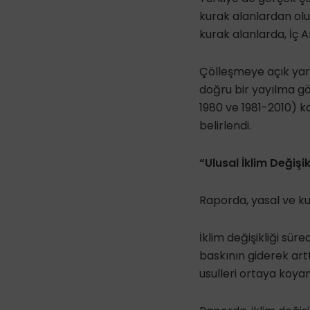
kurak alanlardan oluş
kurak alanlarda, İç 
Çölleşmeye açık yarı
doğru bir yayılma gös
1980 ve 1981-2010) ka
belirlendi.
“Ulusal İklim Değişi
Raporda, yasal ve ku
İklim değişikliği sür
baskının giderek art
usulleri ortaya koyan