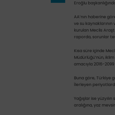
Eroğlu başkanlığınd
AA’nın haberine göre,
ve su kaynaklarının 
kurulan Meclis Araşt
raporda, sorunlar te
Kısa süre içinde Mec
Müdürlüğü’nün, iklim
amacıyla 2016-2099 dö
Buna göre, Türkiye g
İlerleyen periyotlar
Yağışlar ise yüzyılı
aralığına, yaz mevsi