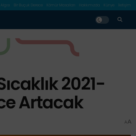
 Algısı
Bir Buçuk Derece
Kömür Masalları
Hakkımızda
Künye
İletişim
ıcaklık 2021-
ece Artacak
A
A