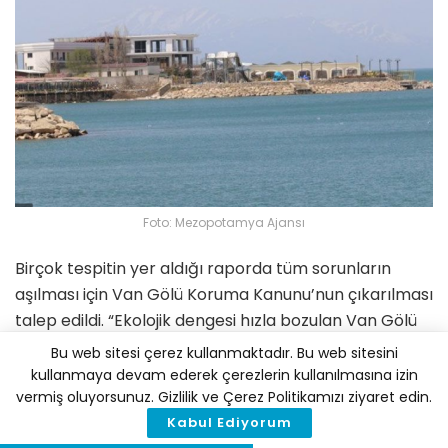
Foto: Mezopotamya Ajansı
Birçok tespitin yer aldığı raporda tüm sorunların
aşılması için Van Gölü Koruma Kanunu’nun çıkarılması
talep edildi. “Ekolojik dengesi hızla bozulan Van Gölü
havzasında, kirliliğin durdurulması, su-toprak-insan
Bu web sitesi çerez kullanmaktadır. Bu web sitesini
ilişkisinin yeniden düzenlenmesi amacıyla; Van
kullanmaya devam ederek çerezlerin kullanılmasına izin
vermiş oluyorsunuz. Gizlilik ve Çerez Politikamızı ziyaret edin.
halkının, STK’ların, siyasi partilerin ortak talebiyle
Kabul Ediyorum
yasa koyucuların Van Gölü Koruma Kanunun