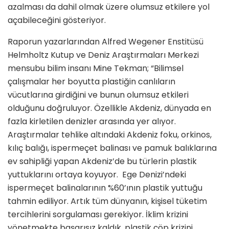
azalması da dahil olmak üzere olumsuz etkilere yol
açabileceğini gösteriyor.
Raporun yazarlarından Alfred Wegener Enstitüsü
Helmholtz Kutup ve Deniz Araştırmaları Merkezi
mensubu bilim insanı Mine Tekman; “Bilimsel
çalışmalar her boyutta plastiğin canlıların
vücutlarına girdiğini ve bunun olumsuz etkileri
olduğunu doğruluyor. Özellikle Akdeniz, dünyada en
fazla kirletilen denizler arasında yer alıyor.
Araştırmalar tehlike altındaki Akdeniz foku, orkinos,
kılıç balığı, ispermeçet balinası ve pamuk balıklarına
ev sahipliği yapan Akdeniz’de bu türlerin plastik
yuttuklarını ortaya koyuyor. Ege Denizi’ndeki
ispermeçet balinalarının %60’ının plastik yuttuğu
tahmin ediliyor. Artık tüm dünyanın, kişisel tüketim
tercihlerini sorgulaması gerekiyor. İklim krizini
yönetmekte başarısız kaldık, plastik çöp krizini