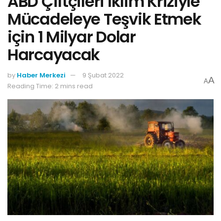
ABD Çiftçileri İklim Kriziyle
Mücadeleye Teşvik Etmek
için 1 Milyar Dolar
Harcayacak
by
Haber Merkezi
9 Şubat 2022
A
A
Reading Time: 2 mins read