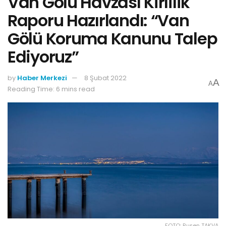
Van Gölü Havzası Kirlilik
Raporu Hazırlandı: “Van
Gölü Koruma Kanunu Talep
Ediyoruz”
by
Haber Merkezi
8 Şubat 2022
A
A
Reading Time: 6 mins read
FOTO: Ruşen TAKVA