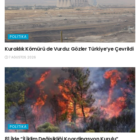
POLITIKA
Kuraklık Kömürü de Vurdu: Gözler Türkiye’ye Çevrildi
7 AĞUSTOS 2026
POLITIKA
81 İlde “İl İklim Değişikliği Koordinasyon Kurulu”