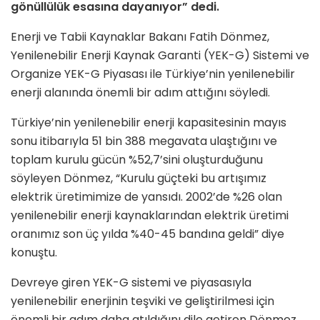
gönüllülük esasına dayanıyor” dedi.
Enerji ve Tabii Kaynaklar Bakanı Fatih Dönmez,
Yenilenebilir Enerji Kaynak Garanti (YEK-G) Sistemi ve
Organize YEK-G Piyasası ile Türkiye’nin yenilenebilir
enerji alanında önemli bir adım attığını söyledi.
Türkiye’nin yenilenebilir enerji kapasitesinin mayıs
sonu itibarıyla 51 bin 388 megavata ulaştığını ve
toplam kurulu gücün %52,7’sini oluşturduğunu
söyleyen Dönmez, “Kurulu güçteki bu artışımız
elektrik üretimimize de yansıdı. 2002’de %26 olan
yenilenebilir enerji kaynaklarından elektrik üretimi
oranımız son üç yılda %40-45 bandına geldi” diye
konuştu.
Devreye giren YEK-G sistemi ve piyasasıyla
yenilenebilir enerjinin teşviki ve geliştirilmesi için
önemli bir adım daha atıldığını dile getiren Dönmez,