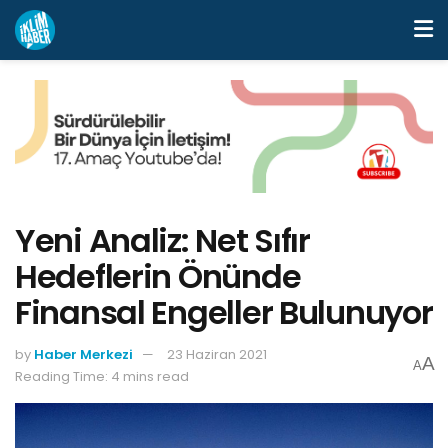
Yeni Analiz: Net Sıfır
Hedeflerin Önünde
Finansal Engeller Bulunuyor
by
Haber Merkezi
23 Haziran 2021
A
A
Reading Time: 4 mins read