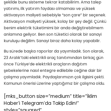
şekilde bunu sisteme tekrar katabi­lirim. Ama talep
yatırımı, ilk yatırım faydası olmaması ve yüksek
aktivasyon maliyeti sebebiyle “son çare” bir seçe­nek.
Aktivasyon maliyeti yüksek, kolay bir şey değil. Çünkü
benim elektrik tüketimimi bir anda değiştirebilmem
anlamına geliyor. Ben son tüketici ola­rak bir sanayi
kuruluşu değilim. Sanayi biraz daha kolay yapabilir.
Bu sürede başka raporlar da yayımla­dık. Son olarak,
23 Aralık’taki elektrik­li araç tanıtımından birkaç gün
önce Türkiye’de elektrikli araçların dağıtım
şebekelerine nasıl entegre edilebile­ ceğine dair bir
çalışma yayımladık. Paydaşlarımızın çok ilgisini çekti.
Ka­munun önerisi üzerine yaptığımız bir çalışma oldu.
[mks_button size=”medium” title=”İklim
Haber’i Telegram’da Takip Edin!”
style=”squared”