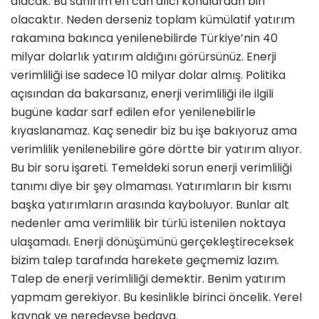
alacak. Bu sanırım en can alıcı konulardan biri
olacaktır. Neden derseniz toplam kümülatif ya­tırım
rakamına bakınca yenilenebilirde Türkiye’nin 40
milyar dolarlık yatırım aldığını görürsünüz. Enerji
verimliliği ise sadece 10 milyar dolar almış. Poli­tika
açısından da bakarsanız, enerji ve­rimliliği ile ilgili
bugüne kadar sarf edi­len efor yenilenebilirle
kıyaslanamaz. Kaç senedir biz bu işe bakıyoruz ama
verimlilik yenilenebilire göre dörtte bir yatırım alıyor.
Bu bir soru işareti. Te­meldeki sorun enerji verimliliği
tanı­mı diye bir şey olmaması. Yatırımların bir kısmı
başka yatırımların arasında kayboluyor. Bunlar alt
nedenler ama verimlilik bir türlü istenilen noktaya
ulaşamadı. Enerji dönüşümünü ger­çekleştireceksek
bizim talep tarafında harekete geçmemiz lazım.
Talep de enerji verimliliği demektir. Benim ya­tırım
yapmam gerekiyor. Bu kesinlikle birinci öncelik. Yerel
kaynak ve nere­deyse bedava.