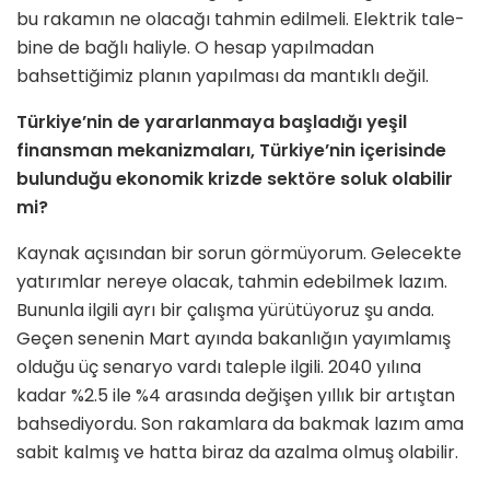
bu rakamın ne olacağı tahmin edilmeli. Elektrik tale­
bine de bağlı haliyle. O hesap yapılma­dan
bahsettiğimiz planın yapılması da mantıklı değil.
Türkiye’nin de yararlanmaya başla­dığı yeşil
finansman mekanizmaları, Türkiye’nin içerisinde
bulunduğu ekonomik krizde sektöre soluk olabi­lir
mi?
Kaynak açısından bir sorun görmüyo­rum. Gelecekte
yatırımlar nereye ola­cak, tahmin edebilmek lazım.
Bununla ilgili ayrı bir çalışma yürütüyoruz şu anda.
Geçen senenin Mart ayında ba­kanlığın yayımlamış
olduğu üç senaryo vardı taleple ilgili. 2040 yılına
kadar %2.5 ile %4 arasında değişen yıllık bir artıştan
bahsediyordu. Son rakamlara da bakmak lazım ama
sabit kalmış ve hatta biraz da azalma olmuş olabilir.