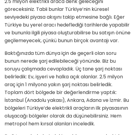
2.5 mil­yon elektrikli araca denk geleceğini
göreceksiniz. Tabii bunlar Türkiye’nin küresel
seviyedeki piyasa akışını takip etmesine bağlı. Eğer
Türkiye bu yerel aracı hedeflediği tarihlerde yapabilir
ve bununla ilgili piyasa oluşturabilirse bu satışın önüne
geçilemeyecek, çünkü bunun birçok avantajı var.
Baktığınızda tüm dünya için de geçerli olan soru
bunun nerede şarj edilebile­ceği yönünde. Biz bu
soruyu çalışmada cevapladık. Üç tane şarj noktası
belirle­dik: Ev, işyeri ve halka açık alanlar. 2.5 milyon
araç için 1 milyona yakın şarj noktası belirledik.
Toplam dört bölge­de bir değerlendirme yaptık:
İstanbul (Anadolu yakası), Ankara, Adana ve İz­mir. Bu
bölgeleri Türkiye’de elektrikli araçların ilk piyasasının
oluşacağı böl­geler olarak da düşünebilirsiniz. Hem
metropol hem kırsal alanları inceledik.