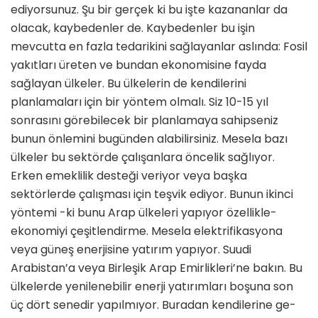
ediyorsunuz. Şu bir gerçek ki bu işte kazananlar da
ola­cak, kaybedenler de. Kaybedenler bu işin
mevcutta en fazla tedarikini sağ­layanlar aslında: Fosil
yakıtları üreten ve bundan ekonomisine fayda
sağlayan ülkeler. Bu ülkelerin de kendilerini
planlamaları için bir yöntem olmalı. Siz 10-15 yıl
sonrasını görebilecek bir planlamaya sahipseniz
bunun önlemi­ni bugünden alabilirsiniz. Mesela bazı
ülkeler bu sektörde çalışanlara öncelik sağlıyor.
Erken emeklilik desteği ve­riyor veya başka
sektörlerde çalışması için teşvik ediyor. Bunun ikinci
yönte­mi -ki bunu Arap ülkeleri yapıyor özel­likle-
ekonomiyi çeşitlendirme. Mesela elektrifikasyona
veya güneş enerjisi­ne yatırım yapıyor. Suudi
Arabistan’a veya Birleşik Arap Emirlikleri’ne ba­kın. Bu
ülkelerde yenilenebilir enerji yatırımları boşuna son
üç dört senedir yapılmıyor. Buradan kendilerine ge­