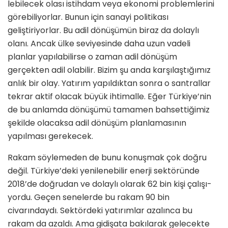
lebilecek olası istihdam veya ekonomi problemlerini
görebiliyorlar. Bunun için sanayi politikası
geliştiriyorlar. Bu adil dönüşümün biraz da dolaylı
olanı. Ancak ülke seviyesinde daha uzun va­deli
planlar yapılabilirse o zaman adil dönüşüm
gerçekten adil olabilir. Bizim şu anda karşılaştığımız
anlık bir olay. Yatırım yapıldıktan sonra o santrallar
tekrar aktif olacak büyük ihtimalle. Eğer Türkiye’nin
de bu anlamda dönü­şümü tamamen bahsettiğimiz
şekilde olacaksa adil dönüşüm planlamasının
yapılması gerekecek.
Rakam söylemeden de bunu konuşmak çok doğru
değil. Türkiye’deki yenilene­bilir enerji sektöründe
2018’de doğru­dan ve dolaylı olarak 62 bin kişi çalışı­
yordu. Geçen senelerde bu rakam 90 bin
civarındaydı. Sektördeki yatırımlar azalınca bu
rakam da azaldı. Ama gidi­şata bakılarak gelecekte