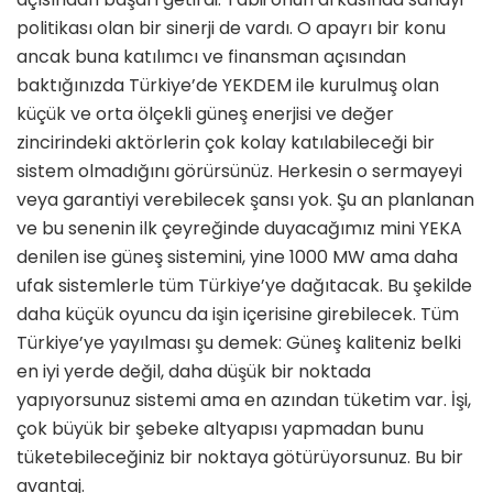
politikası olan bir sinerji de vardı. O apayrı bir konu
ancak buna katılım­cı ve finansman açısından
baktığınızda Türkiye’de YEKDEM ile kurulmuş olan
küçük ve orta ölçekli güneş ener­jisi ve değer
zincirindeki aktörlerin çok kolay katılabileceği bir
sistem olmadı­ğını görürsünüz. Herkesin o sermayeyi
veya garantiyi verebilecek şansı yok. Şu an planlanan
ve bu senenin ilk çeyre­ğinde duyacağımız mini YEKA
denilen ise güneş sistemini, yine 1000 MW ama daha
ufak sistemlerle tüm Türkiye’ye dağıtacak. Bu şekilde
daha küçük oyun­cu da işin içerisine girebilecek. Tüm
Türkiye’ye yayılması şu demek: Güneş kaliteniz belki
en iyi yerde değil, daha düşük bir noktada
yapıyorsunuz sistemi ama en azından tüketim var. İşi,
çok büyük bir şebeke altyapısı yapmadan bunu
tüketebileceğiniz bir noktaya gö­türüyorsunuz. Bu bir
avantaj.