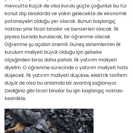
mevcutta küçük de olsa kurulu güçte çoğunluk bu tür
konut dışı binalarda ve yakın gelecekte de ekonomik
potansiyelin olduğu yer olacak. Bunun başlangıç
noktası yine ticari binalar ve benzerleri olacak. İlk
piyasa burada kurulacak, bir öğrenme olacak.
Öğrenme şu açıdan önemli. Gü­neş sistemlerinin ilk
kurulum maliyeti büyük olduğu için şebeke
ölçeğinden biraz daha pahalı. İlk yatırım maliyeti
diyelim. O öğrenme sürecinde o yatı­rım maliyeti hızla
düşecek. İlk yatırım maliyeti düşükse, elektrik tarifem
dü­şük de olsa bu anlamda bir avantaj sağ­lanıyor.
Dediğiniz gibi ticari binalar bu işin başlangıç noktası
kesinlikle.