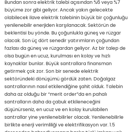
Bundan sonra elektrik talebi açısından %6 veya %7
büyüme zor gibi geliyor. Ancak yakın gelecekte
olabilecek ilave elektrik talebinin büyük bir çoğunluğu
yenilenebilir enerjiden karşılanacak. Sektörün de
beklentisi bu yönde. Bu çoğunlukla güneş ve rüzgar
olacak. Son üç dört senedir yatırımların çoğundan
fazlası da güneş ve rüzgardan geliyor. Az bir talep de
olsa bugün en ucuz, kurulması en kolay ve hızlı
kaynaklar bunlar. Büyük santrallara finansman
getirmek çok zor. Son bir senede elekt­rik
sektöründeki dönüşümü gördük za­ten. Doğalgaz
santrallarının nasıl etki­lendiğine şahit olduk. Talebin
daha az olduğu bir “merit order”da en pahalı
santralların daha da çabuk etkilenece­ğini
düşünürseniz, en ucuz ve en kolay kurulabilen
santrallar yine yenilene­bilirler olacak. Yenilenebilirle
birlikte enerji verimliliği ve elektrifikasyon var. 1.5