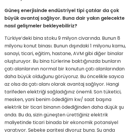
Güneş enerjisinde endüstriyel tipi çatılar da çok
büyük avantaj sağlıyor. Buna dair yakın gelecekte
nasıl geliş­meler bekleyebiliriz?
Türkiye’deki bina stoku 9 milyon civa­rında. Bunun 8
milyonu konut binası. Bunun dışındaki 1 milyonu kamu,
sa­nayi, ticari, eğitim, hastane, AVM gibi diğer binalar
oluşturuyor. Bu bina tür­lerine baktığınızda bunların
çatı alanla­rının normal bir konutun çatı alanların­dan
daha büyük olduğunu görüyoruz. Bu öncelikle sayıca
az olsa da çatı alanı olarak avantaj sağlıyor. Hangi
tarifeden elektriği sağladığınız önemli. Son tüke­tici,
mesken, yani benim ödediğim kw/ saat başına
elektrik bir ticari binanın ödediğinden daha düşük şu
anda. Bu da, sizin güneşten ürettiğiniz elektrik
maliyetinde ticari binada bir ekonomik potansiyel
yaratıyor. Şebeke paritesi diyoruz buna. Şu anda