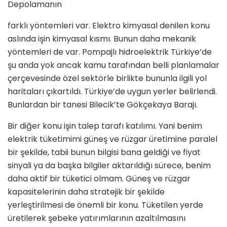
Depolamanın
farklı yöntemleri var. Elektro kimya­sal denilen konu
aslında işin kimyasal kısmı. Bunun daha mekanik
yöntem­leri de var. Pompajlı hidroelektrik Türkiye’de
şu anda yok ancak kamu tarafından belli planlamalar
çerçeve­sinde özel sektörle birlikte bununla il­gili yol
haritaları çıkartıldı. Türkiye’de uygun yerler belirlendi.
Bunlardan bir tanesi Bilecik’te Gökçekaya Barajı.
Bir diğer konu işin talep tarafı katılımı. Yani benim
elektrik tüketimimi güneş ve rüzgar üretimine paralel
bir şekilde, tabii bunun bilgisi bana geldiği ve fiyat
sinyali ya da başka bilgiler aktarıldığı sürece, benim
daha aktif bir tüketici ol­mam. Güneş ve rüzgar
kapasitelerinin daha stratejik bir şekilde
yerleştirilme­si de önemli bir konu. Tüketilen yerde
üretilerek şebeke yatırımlarının azaltıl­masını