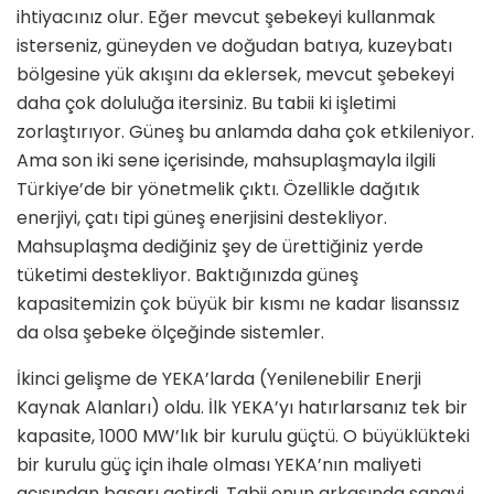
ihtiyacınız olur. Eğer mevcut şebekeyi kullanmak
isterseniz, güney­den ve doğudan batıya, kuzeybatı
böl­gesine yük akışını da eklersek, mevcut şebekeyi
daha çok doluluğa itersiniz. Bu tabii ki işletimi
zorlaştırıyor. Güneş bu anlamda daha çok etkileniyor.
Ama son iki sene içerisinde, mahsuplaşmay­la ilgili
Türkiye’de bir yönetmelik çıktı. Özellikle dağıtık
enerjiyi, çatı tipi gü­neş enerjisini destekliyor.
Mahsuplaş­ma dediğiniz şey de ürettiğiniz yerde
tüketimi destekliyor. Baktığınızda gü­neş
kapasitemizin çok büyük bir kısmı ne kadar lisanssız
da olsa şebeke ölçe­ğinde sistemler.
İkinci gelişme de YEKA’larda (Yenile­nebilir Enerji
Kaynak Alanları) oldu. İlk YEKA’yı hatırlarsanız tek bir
kapa­site, 1000 MW’lık bir kurulu güçtü. O büyüklükteki
bir kurulu güç için ihale olması YEKA’nın maliyeti
açısından başarı getirdi. Tabii onun arkasında sa­nayi