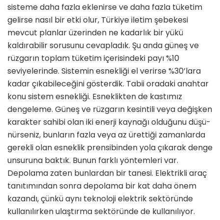
sisteme daha fazla eklenirse ve daha fazla tüketim
gelir­se nasıl bir etki olur, Türkiye iletim şebekesi
mevcut planlar üzerinden ne kadarlık bir yükü
kaldırabilir sorusunu cevapladık. Şu anda güneş ve
rüzgarın toplam tüketim içerisindeki payı %10
seviyelerinde. Sistemin esnekliği el verirse %30’lara
kadar çıkabileceğini gösterdik. Tabii oradaki anahtar
konu sistem esnekliği. Esneklikten de kas­tımız
dengeleme. Güneş ve rüzgarın kesintili veya değişken
karakter sahibi olan iki enerji kaynağı olduğunu düşü­
nürseniz, bunların fazla veya az ürettiği zamanlarda
gerekli olan esneklik pren­sibinden yola çıkarak denge
unsuruna baktık. Bunun farklı yöntemleri var.
Depolama zaten bunlardan bir tane­si. Elektrikli araç
tanıtımından sonra depolama bir kat daha önem
kazandı, çünkü aynı teknoloji elektrik sektö­ründe
kullanılırken ulaştırma sektö­ründe de kullanılıyor.