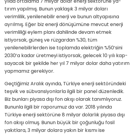
yılda ortala­ma 7 milyar dolar enerji sektörüne ya­
tırım yapılmış. Bunun yaklaşık 3 milyar doları
verimlilik, yenilenebilir enerji ve bunun altyapısına
ayrılmış. Eğer biz enerji dönüşümüne mevcut enerji
ve­rimliliği eylem planı dahilinde devam etmek
istiyorsak, güneş ve rüzgardan %30, tüm
yenilenebilirlerden ise top­lamda elektriğin %50’sini
2030’a kadar üretmeyi istiyorsak, gelecek 10 yılı kap­
sayacak bir şekilde her yıl 7 milyar dolar daha yatırım
yapmamız gerekiyor.
Geçtiğimiz Aralık ayında, Türkiye enerji sektöründeki
teşvik ve sübvan­siyonlarla ilgili bir panel düzenledik.
Biz bunları piyasa dışı fon akışı olarak tanımlıyoruz.
Bununla ilgili bir rapo­rumuz da var. 2018 yılında
Türkiye enerji sektörüne 8 milyar dolarlık pi­yasa dışı
fon akışı olmuş. Bunun büyük bir çoğunluğu fosil
yakıtlara, 3 milyar dolara yakın bir kısmı ise