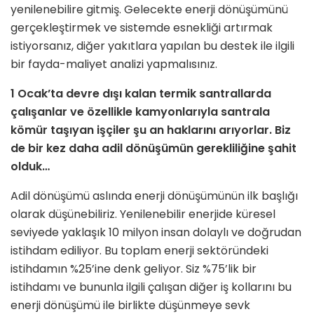
yenilenebilire gitmiş. Gelecekte enerji dönüşümünü
gerçekleştirmek ve sistemde esnekliği artırmak
istiyorsanız, diğer yakıtlara ya­pılan bu destek ile ilgili
bir fayda-mali­yet analizi yapmalısınız.
1 Ocak’ta devre dışı kalan termik santrallarda
çalışanlar ve özellikle kamyonlarıyla santrala
kömür taşıyan işçiler şu an haklarını arıyorlar. Biz
de bir kez daha adil dönüşümün gerekli­liğine şahit
olduk…
Adil dönüşümü aslında enerji dönüşü­münün ilk başlığı
olarak düşünebiliriz. Yenilenebilir enerjide küresel
seviye­de yaklaşık 10 milyon insan dolaylı ve doğrudan
istihdam ediliyor. Bu top­lam enerji sektöründeki
istihdamın %25’ine denk geliyor. Siz %75’lik bir
istihdamı ve bununla ilgili çalışan diğer iş kollarını bu
enerji dönüşümü ile bir­likte düşünmeye sevk