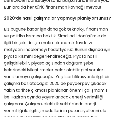
dereceden bahsediyorsanız başka türlü imkanı yok.
Bunlara da her türlü finansman kaynağı mevcut.
2020’de nasıl çalışmalar yapmayı planlıyorsunuz?
Biz bugüne kadar işin daha çok tek­noloji, finansman
ve politika kısmına baktık. Şimdi adil dönüşümle de
ilgili bir şekilde işin makroekonomik fayda ve
maliyetini incelemeyi hedefliyoruz. Bunun dışında işin
piyasa kısmını de­ğerlendireceğiz. Piyasa nasıl
geliştiri­lebilir, piyasa açısından dağıtım şebe­
kelerindeki iyileştirmeler neler olabilir gibi soruları
yanıtlamaya çalışacağız. Yeşil sertifikasyonla ilgili bir
çalışma başlatacağız. 2020’de peyderpey çıka­cak.
Yakın tarihte çıkması planlanan önemli çalışmamız
ise Haziran ayında yayımlanacak enerji verimliliği
çalışma­sı. Çalışma, elektrik sektöründe enerji
verimliliği ile ilgili iş modellerinin po­tansiyellerini ele