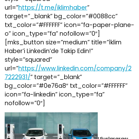
url=”
https://t.me/iklimhaber
”
target=”_blank” bg_color=”#0088cc”
txt_color=”#FFFFFF” icon=”fa-paper-plane-
o” icon_type=”fa” nofollow=”0″]
[mks_button size=”medium” title=”İklim
Haber’i Linkedin’de Takip Edin!”
style=”squared”
url=”
https://www.linkedin.com/company/2
7222931/
” target=”_blank”
bg_color=”#0e76a8″ txt_color=”#FFFFFF”
icon=”fa-linkedin” icon_type=”fa”
nofollow=”0″]
Uluslararası