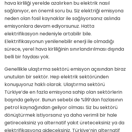
hava kirliliği yerelde azalırken bu elektrik nasıl
sağlanıyor, en önemli soru bu. Siz elektriği emisyona
neden olan fosil kaynaklar ile sağlıyorsanız as­lında
emisyonlara devam ediyorsunuz. Hatta
elektrifikasyon nedeniyle artabi­lir bile.
Elektrifikasyonun yenilenebilir enerji ile olmadığı
sürece, yerel hava kirliliğinin sınırlandırılması dışında
belli bir faydası yok.
Genellikle ulaştırma sektörü emisyon açısından biraz
unutulan bir sektör. Hep elektrik sektöründen
konuşu­yoruz haklı olarak. Ulaştırma sektörü
Türkiye’de en fazla emisyona sahip olan sektörlerin
başında geliyor. Bunun sebebi de %99’dan fazlasının
petrol kaynağından geliyor olması. Siz bu sek­törü
dönüştürmek istiyorsanız ya daha verimli bir hale
getireceksiniz ya alter­natif yakıt üreteceksiniz ya da
elekt­rifikasyona gideceksiniz. Türkiye’nin alternatif