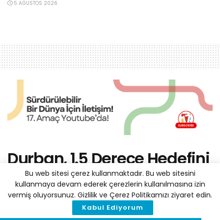
5 AĞUSTOS 2026
Durban, 1.5 Derece Hedefini
Baz Alarak Eylem Planı
Bu web sitesi çerez kullanmaktadır. Bu web sitesini
kullanmaya devam ederek çerezlerin kullanılmasına izin
Hazırladı
vermiş oluyorsunuz. Gizlilik ve Çerez Politikamızı ziyaret edin.
Kabul Ediyorum
by
Haber Merkezi
13 Mart 2020
A
A