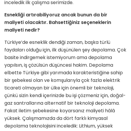
inceledik ilk çalışma serimizde.
Esnekliği artırabiliyoruz ancak bu­nun da bir
maliyeti olacaktır. Bahset­tiğiniz seçeneklerin
maliyeti nedir?
Türkiye’de esneklik dendiği zaman, başka türlü
faydaları olduğu için, ilk düşünülen şey depolama. Çok
basite indirgemek istemiyorum ama depo­lama
yapılsın, iş çözülsün düşüncesi hakim. Depolama
elbette Türkiye gibi yarımada karakteristiğine sahip
bir şe­bekesi olan ve komşularıyla çok fazla elektrik
ticareti olmayan bir ülke için önemli bir teknoloji,
çünkü sizin kendi içerinizde bu işi çözmeniz için, doğal­
gaz santrallarına alternatif bir teknoloji depolama.
Fakat iletim şebekesine ko­yarsanız maliyeti hâlâ
yüksek. Çalışma­mızda da dört farklı kimyasal
depola­ma teknolojisini inceledik: Lithium, yüksek