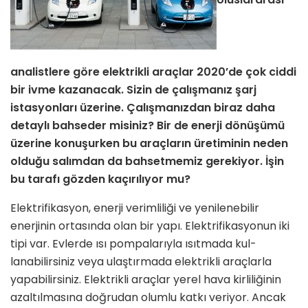
analistlere göre elektrik­li araçlar 2020’de çok ciddi
bir ivme kazanacak. Sizin de çalışmanız şarj
istasyonları üzerine. Çalışmanızdan biraz daha
detaylı bahseder misiniz? Bir de enerji dönüşümü
üzerine ko­nuşurken bu araçların üretiminin neden
olduğu salımdan da bahsetme­miz gerekiyor. İşin
bu tarafı gözden kaçırılıyor mu?
Elektrifikasyon, enerji verimliliği ve yenilenebilir
enerjinin ortasında olan bir yapı. Elektrifikasyonun iki
tipi var. Evlerde ısı pompalarıyla ısıtmada kul­
lanabilirsiniz veya ulaştırmada elekt­rikli araçlarla
yapabilirsiniz. Elektrikli araçlar yerel hava kirliliğinin
azaltılma­sına doğrudan olumlu katkı veriyor. Ancak