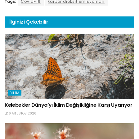
Tags:
Covid-19
karbondioksit emisyonları
İlginizi
Çekebilir
BILIM
Kelebekler Dünya’yı İklim Değişikliğine Karşı Uyarıyor
6 AĞUSTOS 2026