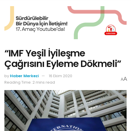
“IMF Yeşil İyileşme
Çağrısını Eyleme Dökmeli”
by
Haber Merkezi
16 Ekim 2020
A
A
Reading Time: 2 mins read