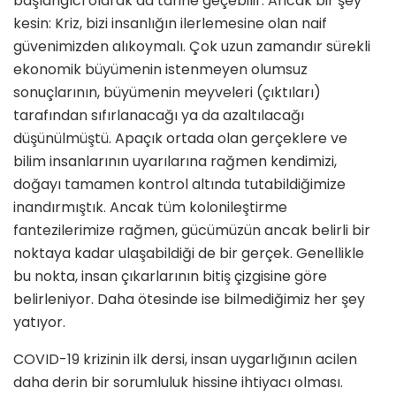
başlangıcı olarak da tarihe geçebilir. Ancak bir şey
kesin: Kriz, bizi insanlığın ilerlemesine olan naif
güvenimizden alıkoymalı. Çok uzun zamandır sürekli
ekonomik büyümenin istenmeyen olumsuz
sonuçlarının, büyümenin meyveleri (çıktıları)
tarafından sıfırlanacağı ya da azaltılacağı
düşünülmüştü. Apaçık ortada olan gerçeklere ve
bilim insanlarının uyarılarına rağmen kendimizi,
doğayı tamamen kontrol altında tutabildiğimize
inandırmıştık. Ancak tüm kolonileştirme
fantezilerimize rağmen, gücümüzün ancak belirli bir
noktaya kadar ulaşabildiği de bir gerçek. Genellikle
bu nokta, insan çıkarlarının bitiş çizgisine göre
belirleniyor. Daha ötesinde ise bilmediğimiz her şey
yatıyor.
COVID-19 krizinin ilk dersi, insan uygarlığının acilen
daha derin bir sorumluluk hissine ihtiyacı olması.