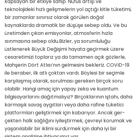
kapsayan bir etkiye sahip. Nüfus artışı ve
teknolojideki hızlı gelişmelerin yol açtığı kitle tüketimi,
bir zamanlar sınırsız olarak görülen doğal
kaynaklarda dramatik bir düşüşe sebep oldu. Ve bu
üretimden çıkan emisyonlar, atmosferin hızla
ısınmasına sebep oldu.Bizler, ya sorumluluğu
üstlenerek Büyük Değişimi hayata geçirmek üzere
cesaretimizi toplarız ya da tamamen açık gözlerle,
Mahşerin Dört Atlısı’nın gelmesini bekleriz. COVID-19
ile beraber, ilk atlı çoktan vardı. Böylesi bir seçimle
karşılaşmış olarak, sorul­ması gereken birçok soru
olabilir. Hangi amaç için yapay zeka ve kuantum
bilgisayarlarını da­ğıtmalıyız? Birçoklarının iştahı, daha
karmaşık savaş aygıtları veya daha rafine tüketici
plat­formları geliştirmek için kabarıyor. Ancak ger­
çekten halk sağlığını iyileştirmek, çevreyi koru­mak ve
yaşanılabilir bir iklimi sürdürmek için daha iyi bir
sistem analizine ihtiyacımız var.