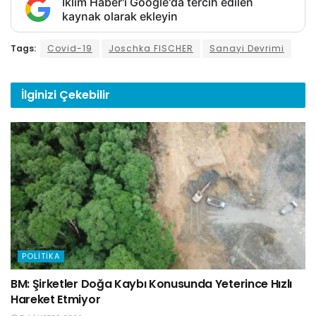
İklim Haber'i Google'da tercih edilen
kaynak olarak ekleyin
Tags:
Covid-19
Joschka FISCHER
Sanayi Devrimi
İlginizi
Çekebilir
POLITIKA
BM: Şirketler Doğa Kaybı Konusunda Yeterince Hızlı
Hareket Etmiyor