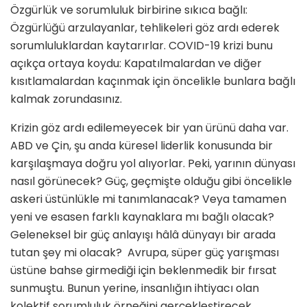
Özgürlük ve sorumluluk birbirine sıkıca bağ­lı:
Özgürlüğü arzulayanlar, tehlikeleri göz ardı ederek
sorumluluklardan kaytarırlar. CO­VID-19 krizi bunu
açıkça ortaya koydu: Kapatılmalardan ve diğer
kısıtlamalardan kaçınmak için öncelikle bunlara bağlı
kalmak zorundasınız.
Krizin göz ardı edilemeyecek bir yan ürünü daha var.
ABD ve Çin, şu anda küresel liderlik konusunda bir
karşılaşmaya doğru yol alıyorlar. Peki, yarının dünyası
nasıl görünecek? Güç, geçmişte olduğu gibi öncelikle
askeri üstün­lükle mi tanımlanacak? Veya tamamen
yeni ve esasen farklı kaynaklara mı bağlı olacak?
Gele­neksel bir güç anlayışı hâlâ dünyayı bir arada
tutan şey mi olacak? Avrupa, süper güç yarışması
üstüne bahse gir­mediği için beklenmedik bir fırsat
sunmuştu. Bunun yerine, insanlığın ihtiyacı olan
kolektif sorumluluk örneğini gerçekleştirecek