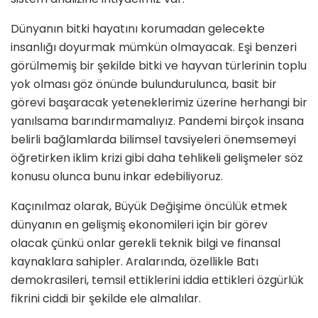
Dünyanın bitki hayatını korumadan gelecekte
insanlığı doyurmak mümkün olmayacak. Eşi benzeri
görülmemiş bir şekilde bitki ve hayvan türlerinin toplu
yok olması göz önünde bulundurulunca, basit bir
görevi başaracak yetenek­lerimiz üzerine herhangi bir
yanılsama barın­dırmamalıyız. Pandemi birçok insana
belirli bağlamlarda bilimsel tavsiyeleri önemsemeyi
öğretirken iklim krizi gibi daha tehlikeli geliş­meler söz
konusu olunca bunu inkar edebili­yoruz.
Kaçınılmaz olarak, Büyük Değişime öncülük etmek
dünyanın en gelişmiş ekonomileri için bir görev
olacak çünkü onlar gerekli teknik bil­gi ve finansal
kaynaklara sahipler. Aralarında, özellikle Batı
demokrasileri, temsil ettiklerini iddia ettikleri özgürlük
fikrini ciddi bir şekilde ele almalılar.