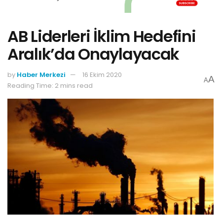
AB Liderleri İklim Hedefini
Aralık’da Onaylayacak
by
Haber Merkezi
16 Ekim 2020
A
A
Reading Time: 2 mins read