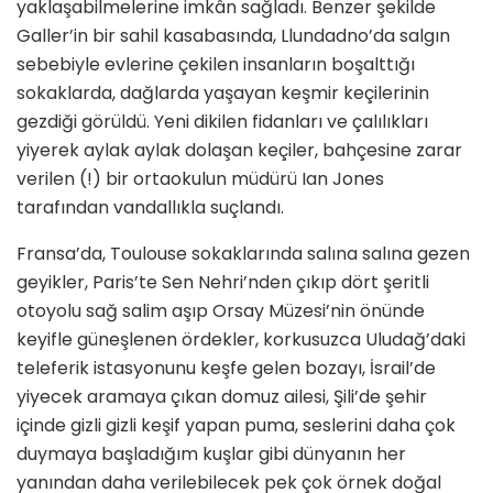
yaklaşabilmelerine imkân sağladı. Benzer şekilde
Galler’in bir sahil kasabasında, Llundadno’da salgın
sebebiyle evlerine çekilen insanların boşalttığı
sokaklarda, dağlarda yaşayan keşmir keçilerinin
gezdiği görüldü. Yeni dikilen fidanları ve çalılıkları
yiyerek aylak aylak dolaşan keçiler, bahçesine zarar
verilen (!) bir ortaokulun müdürü Ian Jones
tarafından vandallıkla suçlandı.
Fransa’da, Toulouse sokaklarında salına salına gezen
geyikler, Paris’te Sen Nehri’nden çıkıp dört şeritli
otoyolu sağ salim aşıp Orsay Müzesi’nin önünde
keyifle güneşlenen ördekler, korkusuzca Uludağ’daki
teleferik istasyonunu keşfe gelen bozayı, İsrail’de
yiyecek aramaya çıkan domuz ailesi, Şili’de şehir
içinde gizli gizli keşif yapan puma, seslerini daha çok
duymaya başladığım kuşlar gibi dünyanın her
yanından daha verilebilecek pek çok örnek doğal