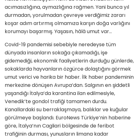
acımasızlığına, aymazlığına rağmen. Yani bunca yıl
durmadan, yorulmadan çevreye verdiğimiz zararı
koşar adım artırmış olmamıza karşın doğa varlığını
korumayı başarmış. Yaşasın, hâlâ umut var…
Covid-19 pandemisi sebebiyle neredeyse tüm
dünyada insanların sokağa çıkamadığı, işe
gidemediği, ekonomik faaliyetlerin durduğu günlerde,
sokaklarda hayvanların özgürce dolaştığını görmek
umut verici ve harika bir haber. İlk haber pandeminin
merkezine dönüşen Avrupa’dan. Salgının en şiddetli
yaşandığı İtalya’da karantina ilan edilmesiyle,
Venedik’te gondol trafiği tamamen durdu.
Kanallardaki su berraklaşmaya, balıklar ve kuğular
görülmeye başlandı. EuroNews Türkiye’nin haberine
göre, İtalya’nın Cagliari bölgesinde de feribot
trafiğinin durması, yunusların limana kadar