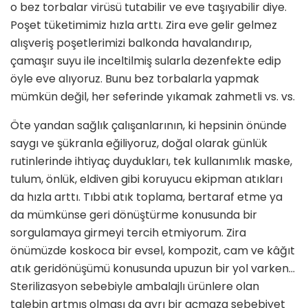
o bez torbalar virüsü tutabilir ve eve taşıyabilir diye.
Poşet tüketimimiz hızla arttı. Zira eve gelir gelmez
alışveriş poşetlerimizi balkonda havalandırıp,
çamaşır suyu ile inceltilmiş sularla dezenfekte edip
öyle eve alıyoruz. Bunu bez torbalarla yapmak
mümkün değil, her seferinde yıkamak zahmetli vs. vs.
Öte yandan sağlık çalışanlarının, ki hepsinin önünde
saygı ve şükranla eğiliyoruz, doğal olarak günlük
rutinlerinde ihtiyaç duydukları, tek kullanımlık maske,
tulum, önlük, eldiven gibi koruyucu ekipman atıkları
da hızla arttı. Tıbbi atık toplama, bertaraf etme ya
da mümkünse geri dönüştürme konusunda bir
sorgulamaya girmeyi tercih etmiyorum. Zira
önümüzde koskoca bir evsel, kompozit, cam ve kâğıt
atık geridönüşümü konusunda upuzun bir yol varken…
Sterilizasyon sebebiyle ambalajlı ürünlere olan
talebin artmış olması da ayrı bir açmaza sebebiyet