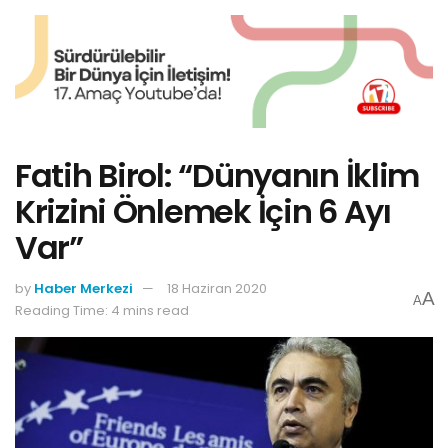
Fatih Birol: “Dünyanın İklim
Krizini Önlemek İçin 6 Ayı
Var”
by
Haber Merkezi
18 Haziran 2020
A
A
Reading Time: 4 mins read