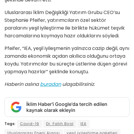
Uluslararası İklim Değişikliği Yatırım Grubu CEO’su
Stephanie Pfeifer, yatırımcıların özel sektör
paralarını yeşil iyileştirme ile birlikte hükümet teşvik
harcamalarına koymaya hazır olduklarını söyledi.
Pfeifer, “IEA, yeşil iyileşmenin yalnızca cazip değil, aynı
zamanda ekonomik açıdan akıllıca olduğunu ortaya
koydu. Yatırımcılar bu süreçte üstlerine düşen görevi
yapmaya hazırlar” şeklinde konuştu.
Haberin aslına
buradan
ulaşabilirsiniz.
İklim Haber'i Google'da tercih edilen
kaynak olarak ekleyin
Tags:
Covid-19
Dr. Fatih Birol
IEA
Uluslararası Enerji Ajansı
yeşil iyileştirme paketleri