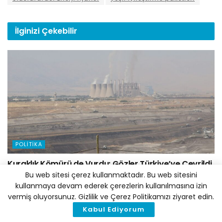
İlginizi
Çekebilir
POLITIKA
Kuraklık Kömürü de Vurdu: Gözler Türkiye’ye Çevrildi
Bu web sitesi çerez kullanmaktadır. Bu web sitesini
7 AĞUSTOS 2026
kullanmaya devam ederek çerezlerin kullanılmasına izin
vermiş oluyorsunuz. Gizlilik ve Çerez Politikamızı ziyaret edin.
Kabul Ediyorum