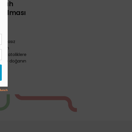
Silah
ırılması
unmasız
sinin
, Katoliklere
arı ve doğanın