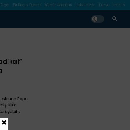
 Algısı
Bir Buçuk Derece
Kömür Masalları
Hakkımızda
Künye
İletişim
adikal”
a
seslenen Papa
miş iklim
oruyabilir,