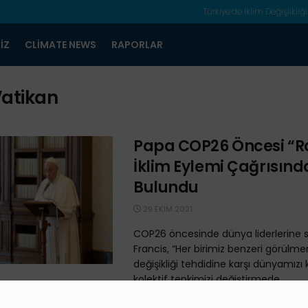
Türkiye’de İklim Değişlikliği
IZ
CLIMATE NEWS
RAPORLAR
atikan
Papa COP​26 Öncesi “R
İklim Eylemi Çağrısınd
Bulundu
29 EKIM 2021
COP26 öncesinde dünya liderlerine 
Francis, “Her birimiz benzeri görülme
değişikliği tehdidine karşı dünyamızı k
kolektif tepkimizi değiştirmede ...