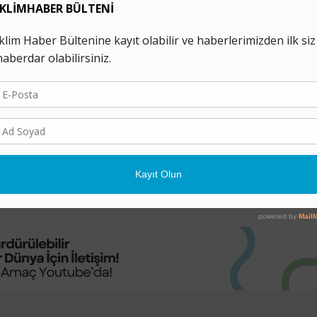
Vatikan, Fosil Yakıt ve 
Yatırımlarının Sonland
Çağrısında Bulundu
19 HAZIRAN 2020
Papa Francis’in doğa, yaşam ve sav
insanların korunması konulu genelge
5.yıldönümünde yayımlanan kılavuzda
fosil yakıt yatırımlarını sonlandırmal
...