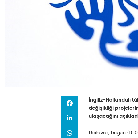
İngiliz-Hollandalı tü
değişikliği projeler
ulaşacağını açıkladı
Unilever, bugün (15.0