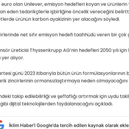
ar euro olan Unilever, emisyon hedefleri koyan ve ürünlerin
n eden tedarikçilerle işbirliğine öncelik vereceğini belirtti
etlerde ürünün karbon ayakizinin yer alacağını söyledi.
cirlerinde net sıfır emisyon hedefi taahhüdü veren bir çok ş
ör üreticisi Thyssenkrupp AG’nin hedefleri 2050 yılı için 
 yer alıyor.
artesi günü 2023 itibarıyla bütün ürün formülasyonlarının
arik zincirlerinin ormansızlaştırmaya neden olmayacağını 
indeki takip edilebilirliği ve şeffaflığı artırmak için uydu ta
gibi dijital teknolojilerden faydalanacağını açıkladı.
İklim Haber'i Google'da tercih edilen kaynak olarak ekle