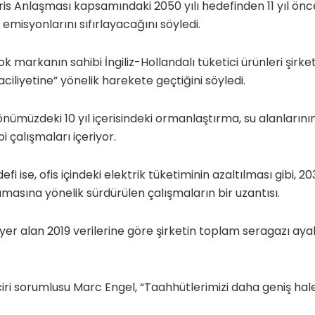
is Anlaşması kapsamındaki 2050 yılı hedefinden 11 yıl önce
emisyonlarını sıfırlayacağını söyledi.
k markanın sahibi İngiliz-Hollandalı tüketici ürünleri şirketi
aciliyetine” yönelik harekete geçtiğini söyledi.
 önümüzdeki 10 yıl içerisindeki ormanlaştırma, su alanların
 çalışmaları içeriyor.
fi ise, ofis içindeki elektrik tüketiminin azaltılması gibi, 203
ımasına yönelik sürdürülen çalışmaların bir uzantısı.
 yer alan 2019 verilerine göre şirketin toplam seragazı aya
iri sorumlusu Marc Engel, “Taahhütlerimizi daha geniş hale