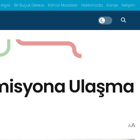
 Algısı
Bir Buçuk Derece
Kömür Masalları
Hakkımızda
Künye
İletişim
r Emisyona Ulaşma
A
A