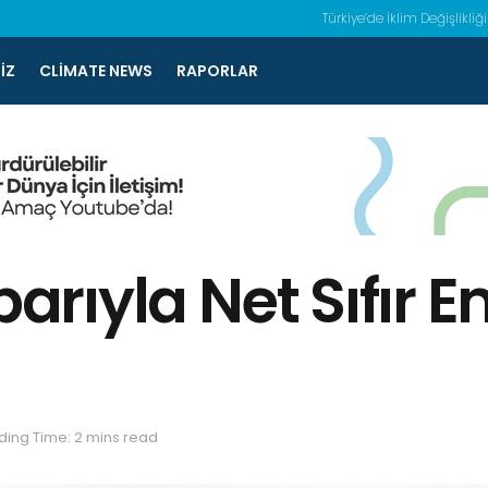
Türkiye’de İklim Değişlikliği
IZ
CLIMATE NEWS
RAPORLAR
ibarıyla Net Sıfı
i
ing Time: 2 mins read