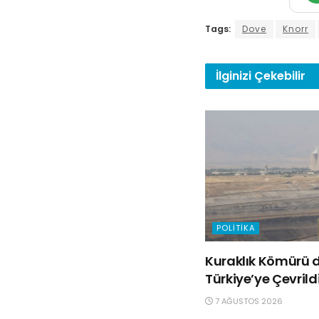
Tags:
Dove
Knorr
İlginizi
Çekebilir
POLITIKA
Kuraklık Kömürü d
Türkiye’ye Çevrild
7 AĞUSTOS 2026