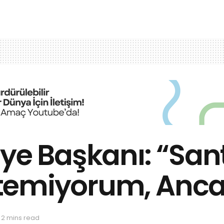
ye Başkanı: “Sant
emiyorum, Ancak F
 2 mins read