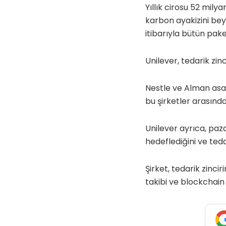
Yıllık cirosu 52 mily
karbon ayakizini beya
itibarıyla bütün pak
Unilever, tedarik zin
Nestle ve Alman asans
bu şirketler arasında
Unilever ayrıca, paz
hedeflediğini ve ted
Şirket, tedarik zincir
takibi ve blockchain 