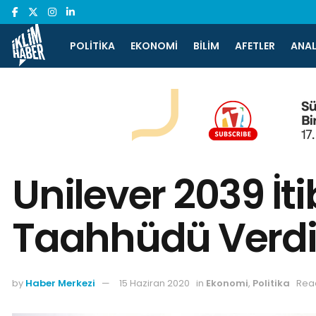
POLITIKA
EKONOMI
BILIM
AFETLER
ANAL
Unilever 2039 İt
Taahhüdü Verd
by
Haber Merkezi
15 Haziran 2020
in
Ekonomi
,
Politika
Read