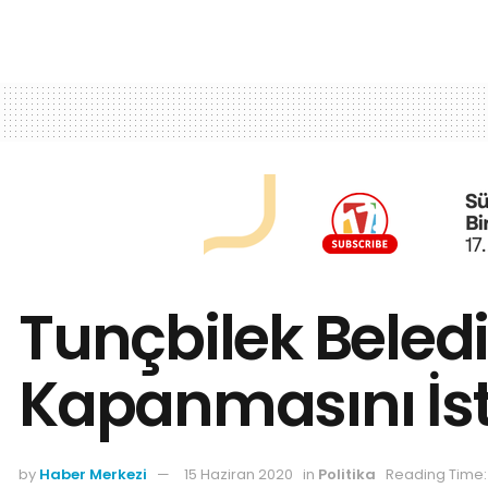
Tunçbilek Beledi
Kapanmasını İst
by
Haber Merkezi
15 Haziran 2020
in
Politika
Reading Time: