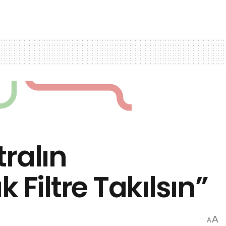
ralın
iltre Takılsın”
A
A