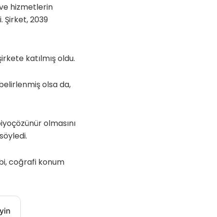
 ve hizmetlerin
. Şirket, 2039
irkete katılmış oldu.
belirlenmiş olsa da,
 biyoçözünür olmasını
söyledi.
kibi, coğrafi konum
yin