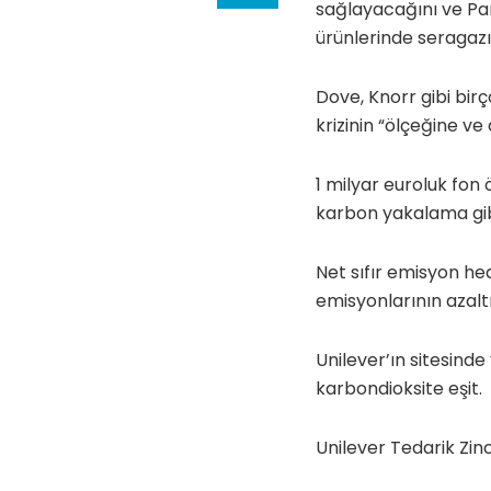
sağlayacağını ve Par
ürünlerinde seragazı 
Dove, Knorr gibi birço
krizinin “ölçeğine ve 
1 milyar euroluk fon
karbon yakalama gibi
Net sıfır emisyon hede
emisyonlarının azalt
Unilever’ın sitesinde
karbondioksite eşit.
Unilever Tedarik Zinc