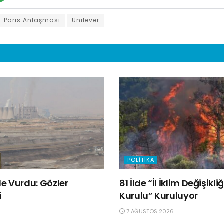
Paris Anlaşması
Unilever
POLITIKA
e Vurdu: Gözler
81 İlde “İl İklim Değişik
i
Kurulu” Kuruluyor
7 AĞUSTOS 2026