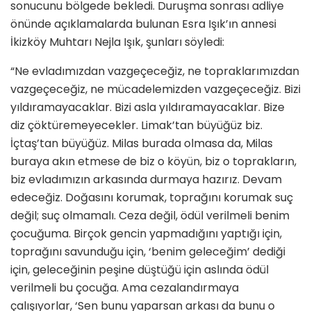
sonucunu bölgede bekledi. Duruşma sonrası adliye
önünde açıklamalarda bulunan Esra Işık’ın annesi
İkizköy Muhtarı Nejla Işık, şunları söyledi:
“Ne evladımızdan vazgeçeceğiz, ne topraklarımızdan
vazgeçeceğiz, ne mücadelemizden vazgeçeceğiz. Bizi
yıldıramayacaklar. Bizi asla yıldıramayacaklar. Bize
diz çöktüremeyecekler. Limak’tan büyüğüz biz.
İçtaş’tan büyüğüz. Milas burada olmasa da, Milas
buraya akın etmese de biz o köyün, biz o toprakların,
biz evladımızın arkasında durmaya hazırız. Devam
edeceğiz. Doğasını korumak, toprağını korumak suç
değil; suç olmamalı. Ceza değil, ödül verilmeli benim
çocuğuma. Birçok gencin yapmadığını yaptığı için,
toprağını savunduğu için, ‘benim geleceğim’ dediği
için, geleceğinin peşine düştüğü için aslında ödül
verilmeli bu çocuğa. Ama cezalandırmaya
çalışıyorlar, ‘Sen bunu yaparsan arkası da bunu o