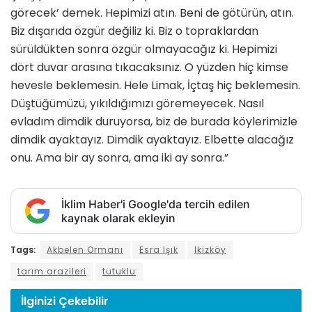
görecek’ demek. Hepimizi atın. Beni de götürün, atın.
Biz dışarıda özgür değiliz ki. Biz o topraklardan
sürüldükten sonra özgür olmayacağız ki. Hepimizi
dört duvar arasına tıkacaksınız. O yüzden hiç kimse
hevesle beklemesin. Hele Limak, İçtaş hiç beklemesin.
Düştüğümüzü, yıkıldığımızı göremeyecek. Nasıl
evladım dimdik duruyorsa, biz de burada köylerimizle
dimdik ayaktayız. Dimdik ayaktayız. Elbette alacağız
onu. Ama bir ay sonra, ama iki ay sonra.”
İklim Haber'i Google'da tercih edilen
kaynak olarak ekleyin
Tags:
Akbelen Ormanı
Esra Işık
İkizköy
tarım arazileri
tutuklu
İlginizi
Çekebilir