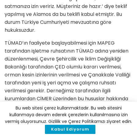
satmanıza izin veririz. Müşteriniz de hazır.’ diye teklif
yapılmış ve Alamos da bu teklifi kabul etmiştir. Bu
durum Türkiye Cumhuriyeti mevzuatına göre
hukuksuzdur.
TÜMAD’ın faaliyete başlayabilmesi için MAPEG
tarafından işletme ruhsatının TÜMAD adına yeniden
düzenlenmesi, Çevre Şehircilik ve İklim Değişikliği
Bakanlığı tarafından ÇED olumlu kararı verilmesi,
orman kesin izinlerinin verilmesi ve Çanakkale Valiliği
tarafından yeni iş yeri açma ve çalışma ruhsatı
verilmesi gerekir. Derneğimiz tarafından ilgili
kurumlardan CİMER üzerinden bu hususlar hakkında
bilgi istenmiştir. MAPEG işletme ruhsatı hakkındaki
Bu web sitesi çerez kullanmaktadır. Bu web sitesini
sorumuza ‘ticari sır’ yanıtını vermiştir. Çevre Şehircilik
kullanmaya devam ederek çerezlerin kullanılmasına izin
vermiş oluyorsunuz. Gizlilik ve Çerez Politikamızı ziyaret edin.
ve İklim Değişikliği Bakanlığı duyurularında herhangi
Kabul Ediyorum
bir ÇED süreci başlatılmamıştır. Alamos için alınan