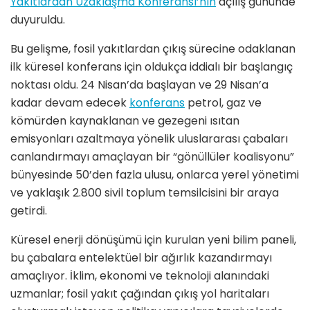
Yakıtlardan Uzaklaşma Konferansı’nın
açılış gününde
duyuruldu.
Bu gelişme, fosil yakıtlardan çıkış sürecine odaklanan
ilk küresel konferans için oldukça iddialı bir başlangıç
noktası oldu. 24 Nisan’da başlayan ve 29 Nisan’a
kadar devam edecek
konferans
petrol, gaz ve
kömürden kaynaklanan ve gezegeni ısıtan
emisyonları azaltmaya yönelik uluslararası çabaları
canlandırmayı amaçlayan bir “gönüllüler koalisyonu”
bünyesinde 50’den fazla ulusu, onlarca yerel yönetimi
ve yaklaşık 2.800 sivil toplum temsilcisini bir araya
getirdi.
Küresel enerji dönüşümü için kurulan yeni bilim paneli,
bu çabalara entelektüel bir ağırlık kazandırmayı
amaçlıyor. İklim, ekonomi ve teknoloji alanındaki
uzmanlar; fosil yakıt çağından çıkış yol haritaları