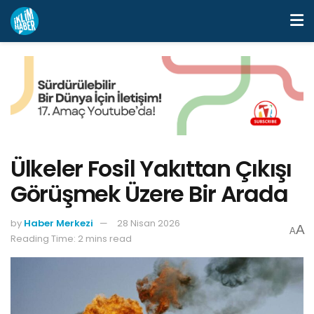
Ülkeler Fosil Yakıttan Çıkışı
Görüşmek Üzere Bir Arada
by
Haber Merkezi
28 Nisan 2026
A
A
Reading Time: 2 mins read