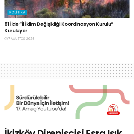
POLITIKA
81 İlde “İl İklim Değişikliği Koordinasyon Kurulu”
Kuruluyor
7 AĞUSTOS 2026
İkizköy Direnişçisi Esra Işık