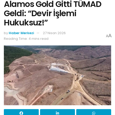
Alamos Gold Gitti TÜMAD
Geldi: “Devir İşlemi
Hukuksuz!”
by
Haber Merkezi
27 Nisan 2026
A
A
Reading Time: 4 mins read