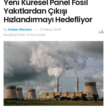
Yeni Küresel Panel Fosil
Yakıtlardan Çıkışı
Hızlandırmayı Hedefliyor
by
Haber Merkezi
27 Nisan 2026
A
A
Reading Time: 4 mins read