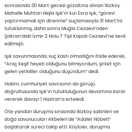
sonrasında 30 Mart gecesi gözaltına alınan İkizköy
Mahalle Muhtarı Nejla Işık’ın kızı Esra Işık, “görevi
yaptırmamak için direnme” suçlamasıyla 31 Mart’ta
tutuklanmış, daha sonra Muğla Cezaevi’nden
Şakran’daki İzmir 2 Nolu T Tipi Kapalı Cezaevi’ne sevk
edilmişti.
Işık savunmasında, suç kastı olmadığını ifade ederek,
“Araç keşif heyeti olduğunu bilmiyordum, şirket için
gelen yetkililer olduğunu düşündüm” dedi.
Hakim, cumhuriyet savcısının da görüşü
doğrultusunda Işık’ın tutukluluğunun devamına karar
vererek davayı 1 Haziran’a erteledi.
Öte yandan duruşma sırasında İkizköy sakinleri ve
doğa savunucuları Akbelen’de “Adalet Nöbeti”
başlatarak süreci takip etti. Köylüler, duruşma