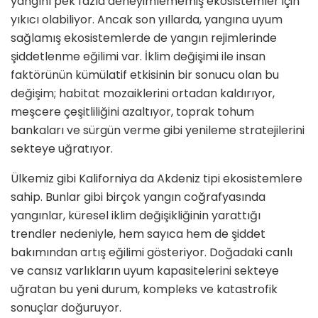
yangını pek fazla deneyimlememiş ekosistemler için
yıkıcı olabiliyor. Ancak son yıllarda, yangına uyum
sağlamış ekosistemlerde de yangın rejimlerinde
şiddetlenme eğilimi var. İklim değişimi ile insan
fakt
ö
rünün kümülatif etkisinin bir sonucu olan bu
değişim; habitat mozaiklerini ortadan kaldırıyor,
meş
cere
çeşitliliğini azaltıyor, toprak tohum
bankaları
ve s
ürgün verme gibi yenileme stratejilerini
sekteye uğratıyor.
Ü
lkemiz gibi Kaliforniya da Akdeniz tipi ekosistemlere
sahip. Bunlar gibi birçok yangı
n co
ğrafyasında
yangınlar, küresel iklim değişikliğinin yarattığı
trendler nedeniyle,
hem say
ıca hem de ş
iddet
bak
ımından
art
ış eğilimi g
ö
steriyor. Doğadaki canlı
ve cans
ız varlıkların uyum kapasitelerini sekteye
uğratan bu yeni durum, kompleks ve katastrofik
sonuçlar doğuruyor.