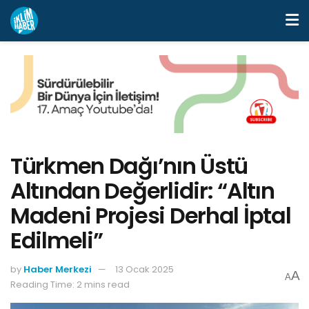
Türkmen Dağı’nın Üstü
Altından Değerlidir: “Altın
Madeni Projesi Derhal İptal
Edilmeli”
by
Haber Merkezi
13 Ocak 2025
A
A
Reading Time: 2 mins read