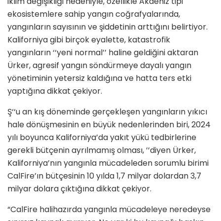
iklim değişikliği nedeniyle,
ö
zellikle Akdeniz tipi
ekosistemlere sahip yangı
n co
ğrafyalarında,
yangınların sayısının ve şiddetinin arttığını belirtiyor.
Kaliforniya gibi birçok eyalette, katastrofik
yangınların
‘‘
yeni normal
’’
haline geldiğini aktaran
Ü
rker, agresif yangın s
ö
ndürmeye dayalı yangın
y
ö
netiminin yetersiz kaldığına ve hatta ters etki
yaptığına dikkat çekiyor.
‘‘Ş
u an kış d
ö
neminde gerçekleşen yangınların yıkıcı
hale d
ö
nüşmesinin en büyük nedenlerinden biri, 2024
yılı boyunca Kaliforniya
’
da
yakı
t y
ükü tedbirlerine
gerekli bütçenin ayrılmamış olması,
’’
diyen
Ü
rker,
Kaliforniya
’
nın yangınla mücadeleden sorumlu birimi
CalFire
’ın bütçesinin 10 yılda 1,7 milyar dolardan 3,7
milyar dolara çıktığına dikkat çekiyor.
“
CalFire halihazırda yangınla mücadeleye neredeyse