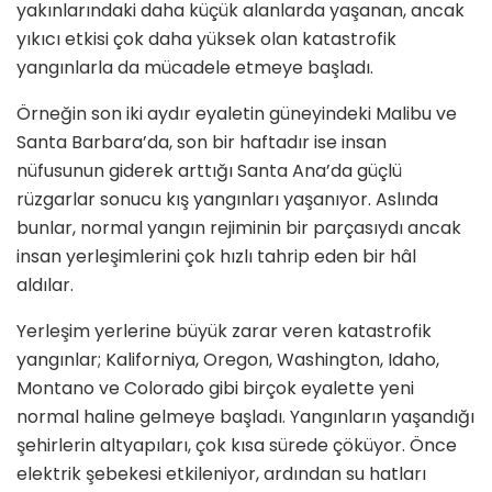
yakınlarındaki daha küçük alanlarda yaşanan, ancak
yıkıcı etkisi çok daha yüksek olan katastrofik
yangınlar
la da m
ücadele etmeye başladı.
Örneğin son iki aydır eyaletin güneyindeki Malibu ve
Santa Barbara
’
da, son bir haftadır ise insan
nüfusunun giderek arttığı
Santa Ana
’
da güçlü
rüzgarlar sonucu kış yangınları yaşanıyor. Aslında
bunlar, normal yangın rejiminin bir parçası
yd
ı ancak
insan yerleşimlerini ç
ok h
ızlı tahrip eden bir hâ
l
ald
ılar.
Yerleşim yerlerine büyük zarar veren katastrofik
yangınlar; Kaliforniya, Oregon, Washington, Idaho,
Montano ve Colorado gibi birçok eyalette yeni
normal haline gelmeye başladı. Yangınların yaşandığı
şehirlerin altyapıları, çok kısa sü
rede
çöküyor. Önce
elektrik şebekesi etkileniyor, ardından su hatları