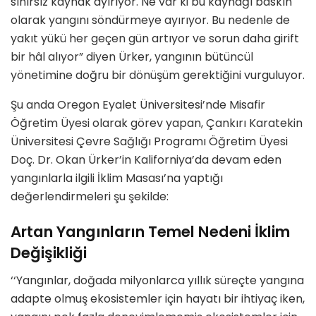
sınırsız kaynak
ay
ırıyor. Ne var ki bu kaynağı baskın
olarak yangını s
ö
ndürmeye ayırıyor. Bu nedenle de
yakı
t y
ükü
her ge
ç
en g
ün artıyor ve sorun daha girift
bir hâl alıyor”
diyen
Ü
rker,
yangının bütüncü
l
y
ö
netimine doğru bir d
ö
nüşüm gerektiğini vurguluyor.
Şu anda Oregon Eyalet
Ü
niversitesi
’
nde Misafir
Öğretim
Ü
yesi olarak g
ö
rev yapan, Çankırı Karatekin
Ü
niversitesi Çevre Sağlığı Programı Öğretim
Ü
yesi
Doç. Dr. Okan
Ü
rker
’
in Kaliforniya
’
da devam eden
yangınlarla ilgili İklim Masası’na yaptığı
değerlendirmeleri şu şekilde:
Artan Yangınların Temel Nedeni İklim
Değişikliği
‘‘
Yangınlar, doğada milyonlarca yıllık süreçte yangına
adapte olmuş ekosistemler için hayatı bir ihtiyaç iken,