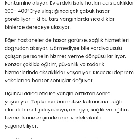
kontamine oluyor. Evlerdeki isale hatları da sıcaklıklar
300- 400
°
C
’
ye ulaştığında ç
ok
çabuk hasar
g
ö
rebiliyor – ki bu tarz yangınlarda sıcaklıklar
binlerce dereceye ulaşıyor.
Eğer hastaneler de hasar g
ö
rü
rse,
sağlık hizmetleri
doğrudan aksıyor. G
ö
rmediyse bile vardiya usulü
çalışan personelin hizmet verme d
ö
ngüsü kırılıyor.
Benzer şekilde eğitim, güvenlik ve tedarik
hizmetlerinde aksaklıklar yaşanıyor. Kı
sacas
ı deprem
vakalarına benzer sonuçlar doğuyor.
Üçüncü dalga etki ise yangın bittikten sonra
yaşanıyor: Toplumun barınaksız kalmasına bağlı
olarak temel gıdaya, suya, enerjiye, sağlık ve eğitim
hizmetlerine erişimde uzun vadeli sıkıntı
yaşanabiliyor.