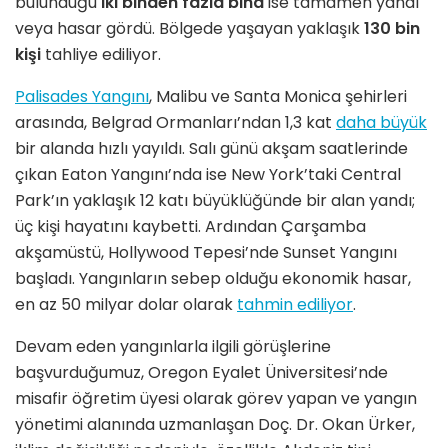
bulunduğu
iki binden fazla bina
ise tamamen yandı
veya hasar g
ö
rdü. B
ö
lgede yaşayan yaklaşık
130 bin
kişi
tahliye ediliyor.
Palisades Yang
ını
, Malibu ve Santa Monica şehirleri
arasında, Belgrad Ormanları’ndan 1,3 kat
daha büyük
bir alanda hızlı yayıldı. Salı günü akşam saatlerinde
çı
kan
Eaton Yangını
’
nda ise New York
’
taki
Central
Park
’ın yaklaşık 12 katı büyüklüğünde bir alan yandı;
üç kişi hayatını kaybetti. Ardından Çarşamba
akşamüstü
, Hollywood Tepesi
’
nde
Sunset Yang
ını
başladı. Yangınların sebep olduğu ekonomik hasar,
en az 50 milyar dolar olarak
tahmin ediliyor
.
Devam eden yangınlarla ilgili g
ö
rüşlerine
başvurduğumuz, Oregon Eyalet
Ü
niversitesi
’
nde
misafir öğretim üyesi olarak g
ö
rev yapan ve yangın
y
ö
netimi alanında uzmanlaş
an Do
ç. Dr. Okan
Ü
rker,