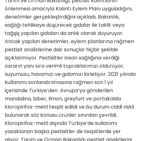
Tarım ve Orman Bakanlığı, pestisit kalıntısının
önlenmesi amacıyla Kalıntı Eylem Planı uyguladığını,
denetimler gerçekleştirdiğini açıkladı. Bakanlık,
sağlığı tehlikeye düşürecek gıdalar ile taklit veya
tağşiş yapılan gıdaları da anlık olarak duyuruyor.
Ancak yapılan denetimler, eylem planlarına rağmen
pestisit analizlerine dair sonuçlar hiçbir şekilde
açıklanmıyor. Pestisitler insan sağlığına verdiği
zararın yanı sıra verimli topraklarımızı öldürüyor,
suyumuzu, havamızı ve gıdamızı kirletiyor. 2021 yılında
kullanımı sonlandırılmasına rağmen son 1 yıl
içerisinde Türkiye’den Avrupa’ya gönderilen
mandalina, biber, limon, greyfurt ve portakalda
kloropirifos-metil tespit edildi ve bu durum ciddi riskli
bulunarak söz konusu ürünler sınırdan çevrildi.
Kloropirifos-metil dışında Türkiye’de kullanımı
yasaklanan başka pestisitler de tespitlerde yer
alıyor. Tarım ve Orman Bakanlığı pestisit analizlerini