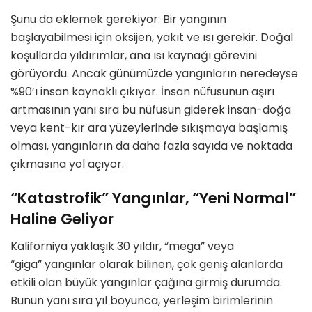
Şunu da eklemek gerekiyor: Bir yangının
başlayabilmesi için oksijen, yakıt ve ısı gerekir. Doğ
al
ko
şullarda yıldırımlar, ana ısı kaynağı g
ö
revini
g
ö
rüyordu. Ancak günümüzde yangınların neredeyse
%90’ı insan kaynaklı çıkıyor. İnsan nüfusunun aşırı
artmasının yanı sıra bu nüfusun giderek insan-doğa
veya kent-kır ara yüzeylerinde sıkışmaya başlamış
olması, yangınların da daha fazla sayıda ve noktada
çıkmasına yol açıyor.
“
Katastrofik” Y
angınlar, “Y
eni Normal”
H
aline Geliyor
Kaliforniya yaklaşık 30 yıldır, “
mega”
veya
“
giga”
yangınlar olarak bilinen, çok geniş alanlarda
etkili olan büyük yangınlar çağına girmiş durumda.
Bunun yanı sı
ra y
ıl boyunca, yerleşim birimlerinin