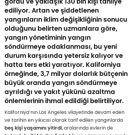
g
ö
rdü ve yaklaşık 130 bin kişi tahliye
ediliyor. Artan ve şiddetlenen
yangınların iklim değişikliğinin sonucu
olduğunu belirten uzmanlara g
ö
re,
yangın y
ö
netiminin yangın
s
ö
ndürmeye odaklanması, bu yeni
durum karşısında yetersiz kalıyor ve
hatta ters etki yaratıyor. Kaliforniya
ö
rneğinde, 3,7 milyar dolarlık bütçenin
büyük oranda yangın s
ö
ndürmeye
ayrıldığı ve yakı
t y
ükünü azaltma
ö
nlemlerinin ihmal edildiği belirtiliyor.
Kaliforniya
’
nın Los Angeles vilayetinde devam eden
ve tarihin en yıkıcısı olarak tarif edilen yangınlarda
beş kişi yaşamını yitirdi
, aralarında evlerin de