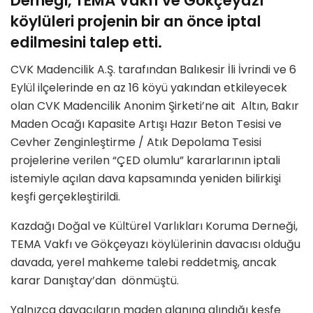
Derneği, TEMA Vakfı ve Gökçeyazı
köylüleri projenin bir an önce iptal
edilmesini talep etti.
CVK Madencilik A.Ş. tarafından Balıkesir İli İvrindi ve 6
Eylül ilçelerinde en az 16 köyü yakından etkileyecek
olan CVK Madencilik Anonim Şirketi’ne ait Altın, Bakır
Maden Ocağı Kapasite Artışı Hazır Beton Tesisi ve
Cevher Zenginleştirme / Atık Depolama Tesisi
projelerine verilen “ÇED olumlu” kararlarının iptali
istemiyle açılan dava kapsamında yeniden bilirkişi
keşfi gerçekleştirildi.
Kazdağı Doğal ve Kültürel Varlıkları Koruma Derneği,
TEMA Vakfı ve Gökçeyazı köylülerinin davacısı olduğu
davada, yerel mahkeme talebi reddetmiş, ancak
karar Danıştay’dan dönmüştü.
Yalnızca davacıların maden alanına alındığı keşfe