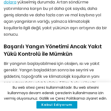
dolara
yükselmiş durumda. Artan s
ö
ndürme
yatırımlarına karşın bu yıl daha çok sayıda, daha
geniş alanda ve daha fazla can ve mal kaybına yol
açan yangınların varlığı, yalnızca klimatolojik
koşullarla ilgili değil, yakı
t y
ükünün aşırı artışının da bir
sonucu.
Başarılı Yangın Y
ö
netimi Ancak Yakı
t
Y
ükü Kontrolü ile Mümkün
Bir yangının başlayabilmesi için oksijen, ısı ve yakıt
gerekir. Yangın başladıktan sonra ise seyrini ve
şiddetini,
topo
ğrafik ve klimatolojik koşulların yanı
sıra ortamdaki yakıt belirler. Eğim, bakı
, y
ükselti,
Bu web sitesi çerez kullanmaktadır. Bu web sitesini
rüzgar, hava nemi veya sıcaklık gibi topoğrafik ve
kullanmaya devam ederek çerezlerin kullanılmasına izin
klimatolojik koşulları değiştirme imkanımız yok. Bu
vermiş oluyorsunuz. Gizlilik ve Çerez Politikamızı ziyaret edin.
nedenle başarılı yangın y
ö
netimi ancak yakı
t y
ükü
Kabul Ediyorum
kontrolü ile mümkün.