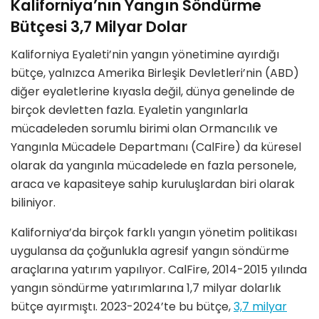
Kaliforniya
’
nın Yangın S
ö
ndü
rme
B
ütçesi 3,7 Milyar Dolar
Kaliforniya Eyaleti
’
nin yangın y
ö
netimine ayırdığı
bütçe, yalnızca Amerika Birleşik Devletleri
’
nin (ABD)
diğer eyaletlerine kıyasla değil, dünya genelinde de
birçok devletten fazla. Eyaletin yangınlarla
mücadeleden sorumlu birimi olan Ormancılık ve
Yangınla Mücadele Departmanı (CalFire) da küresel
olarak da yangınla mücadelede en fazla personele,
araca ve kapasiteye sahip kuruluşlardan biri olarak
biliniyor.
Kaliforniya
’
da birçok farklı yangın y
ö
netim politikası
uygulansa da çoğunlukla agresif yangın s
ö
ndürme
araçlarına yatırım yapılıyor. CalFire, 2014-2015 yılında
yangın s
ö
ndürme yatırımlarına 1,7 milyar dolarlık
bütçe ayırmıştı
. 2023-2024
’
te bu bütçe,
3,7 milyar