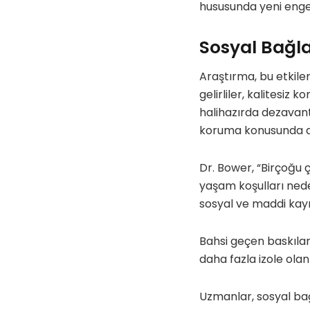
hususunda yeni engel
Sosyal Bağla
Araştırma, bu etkile
gelirliler, kalitesiz
halihazırda dezavanta
koruma konusunda d
Dr. Bower, “Birçoğu ç
yaşam koşulları neden
sosyal ve maddi kayn
Bahsi geçen baskılar
daha fazla izole ola
Uzmanlar, sosyal bağl