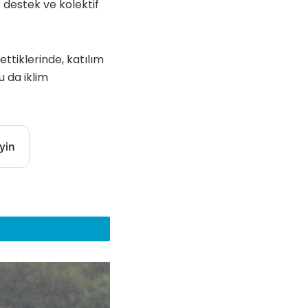
k destek ve kolektif
ettiklerinde, katılım
u da iklim
yin