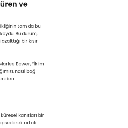
şüren ve
şikliğinin tam da bu
a koydu. Bu durum,
zalttığı bir kısır
Marlee Bower, “İklim
ğımızı, nasıl bağ
yeniden
küresel kanıtları bir
 hapsederek ortak