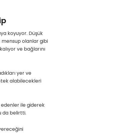
ip
aya koyuyor. Düşük
ra mensup olanlar gibi
kalıyor ve bağlarını
dıkları yer ve
stek alabilecekleri
edenler ile giderek
da belirtti.
 vereceğini