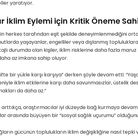
ler yaratıyor.
r İklim Eylemi için Kritik Öneme Sah
rin herkes tarafından eşit şekilde deneyimlenmediğini ort
 konutlarda yaşayanlar, engelliler veya dışlanmış toplulukla
jlı durumda olan kişiler, iklim risklerine daha fazla maruz 
aha az imkana sahip oluyor.
ifte bir yükle karşı karşıya” derken şöyle devam etti: “Yaşa
iyle iklim etkilerine karşı daha savunmasızlar, üstelik de
akları da daha az.”
 arttıkça, araştırmacılar iyi düzeyde bağ kurmaya devam 
nlar arasında büyüyen bir “sosyal sağlık uçurumu” olduğunu 
arın gücünün toplulukların iklim değişikliğine nasıl tepki