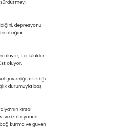
ri sürdürmeyi
ildiğini, depresyonu
ni eteğini
i oluyor; topluluklar
üst oluyor.
l güvenliği artırdığı
ağlık durumuyla baş
lya’nın kırsal
sı ve izolasyonun
iği, bağ kurma ve güven