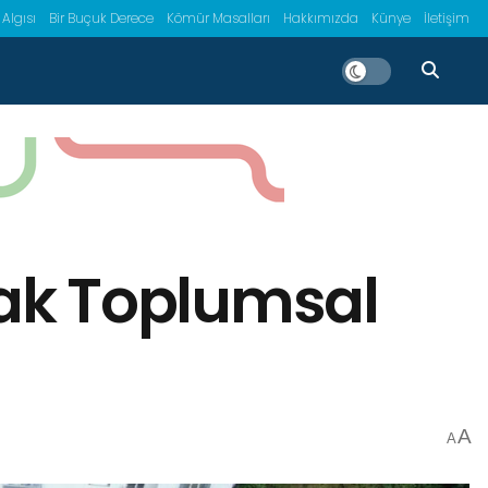
 Algısı
Bir Buçuk Derece
Kömür Masalları
Hakkımızda
Künye
İletişim
arak Toplumsal
A
A