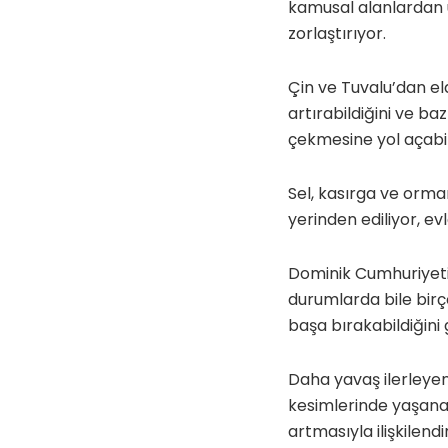
kamusal alanlardan uz
zorlaştırıyor.
Çin ve Tuvalu’dan eld
artırabildiğini ve b
çekmesine yol açabil
Sel, kasırga ve orman
yerinden ediliyor, ev
Dominik Cumhuriyeti 
durumlarda bile birç
başa bırakabildiğini 
Daha yavaş ilerleyen
kesimlerinde yaşanan
artmasıyla ilişkilendi