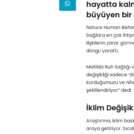
hayatta kalm
büyüyen bir 
Nature Human Behavi
bağlara en çok ihtiya
ilişkilerin zarar gö
döngü yarattı.
Matilda Ruh Sağlığı
değişikliği sadece ‘d
kurduğumuzu ve nihay
şekillendiriyor” dedi.
İklim Değişik
Araştırma, iklim bask
araya getiriyor. Sıca