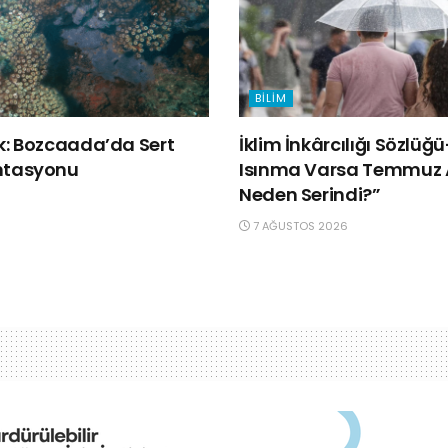
BILIM
lk: Bozcaada’da Sert
İklim İnkârcılığı Sözlüğ
ntasyonu
Isınma Varsa Temmuz 
Neden Serindi?”
7 AĞUSTOS 2026