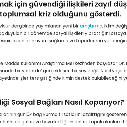
ak için güvendiği ilişkileri zayıf dü
toplumsal kriz olduğunu gösterdi.
our dergisinde yayımlanan yeni bir
araştırma
, iklim deği
ç duyulan bir dönemde sosyal ilişkileri yıprattığını ortay
rmesinin insanların uyum sağlama ve toparlanma yeteneğini a
 ve Madde Kullanımı Araştırma Merkezi’nden başyazar Dr. 
ışarıda bir yerlerde’ gerçekleşen bir şey değil. Nasıl yaşadı
etinde işler ters gittiğinde kimin destek bulabileceğini 
liği Sosyal Bağları Nasıl Koparıyor?
ılarının günlük bağ kurma fırsatlarını azalttığını gösteren 
k hava dalgaları ve hava kirliliği insanları kapalı alanlara