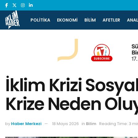
POLITIKA
EKONOMI
BILIM
AFETLER
ANAL
İklim Krizi Sosy
Krize Neden Olu
by
Haber Merkezi
18 Mayıs 2026
in
Bilim
Reading Time: 3 mi