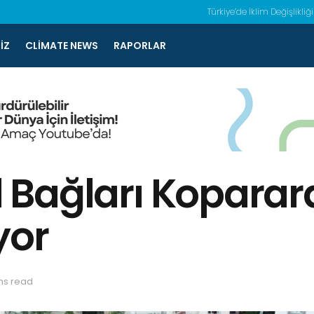
Türkiye’de İklim Değişlikliği
IZ
CLIMATE NEWS
RAPORLAR
al Bağları Kopar
yor
ns read