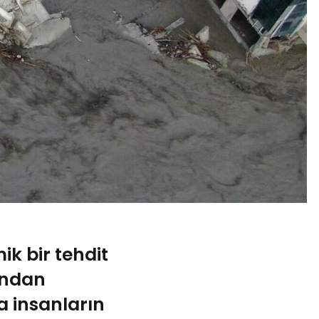
ik bir tehdit
fından
a insanların