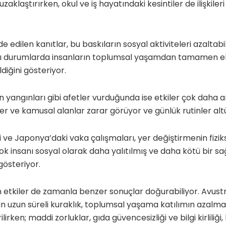
aklaştırırken, okul ve iş hayatındaki kesintiler de ilişkile
e edilen kanıtlar, bu baskıların sosyal aktiviteleri azaltab
azı durumlarda insanların toplumsal yaşamdan tamamen eli
diğini gösteriyor.
 yangınları gibi afetler vurduğunda ise etkiler çok daha an
ler ve kamusal alanlar zarar görüyor ve günlük rutinler alt
ve Japonya’daki vaka çalışmaları, yer değiştirmenin fizikse
ok insanı sosyal olarak daha yalıtılmış ve daha kötü bir s
gösteriyor.
 etkiler de zamanla benzer sonuçlar doğurabiliyor. Avustra
 uzun süreli kuraklık, toplumsal yaşama katılımın azalma
rilirken; maddi zorluklar, gıda güvencesizliği ve bilgi kirlil