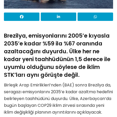
Brezilya, emisyonlarını 2005’e kıyasla
2035’e kadar %59 ila %67 oranında
azaltacağını duyurdu. Ülke her ne
kadar yeni taahhüdünün 1,5 derece ile
uyumlu olduğunu söylese de iklim
STK’ları aynı görüşte değil.
Birleşik Arap Emirlikleri’nden (BAE) sonra Brezilya da,
seragazı emisyonlarını 2035’e kadar azaltma hedefini
belirleyen taahhüdünü duyurdu. Ülke, Azerbaycan’da
bugün başlayan COP29 iklim zirvesi sırasında yeni
iklim değişikliği planının ayrıntılarını açıklayacak.