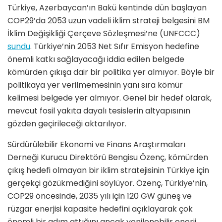
Türkiye, Azerbaycan’ın Bakü kentinde dün başlayan
COP29’da 2053 uzun vadeli iklim strateji belgesini BM
İklim Değişikliği Çerçeve Sözleşmesi’ne (UNFCCC)
sundu
. Türkiye’nin 2053 Net Sıfır Emisyon hedefine
önemli katkı sağlayacağı iddia edilen belgede
kömürden çıkışa dair bir politika yer almıyor. Böyle bir
politikaya yer verilmemesinin yanı sıra kömür
kelimesi belgede yer almıyor. Genel bir hedef olarak,
mevcut fosil yakıta dayalı tesislerin altyapısının
gözden geçirileceği aktarılıyor.
Sürdürülebilir Ekonomi ve Finans Araştırmaları
Derneği Kurucu Direktörü Bengisu Özenç, kömürden
çıkış hedefi olmayan bir iklim stratejisinin Türkiye için
gerçekçi gözükmediğini söylüyor. Özenç, Türkiye’nin,
COP29 öncesinde, 2035 yılı için 120 GW güneş ve
rüzgar enerjisi kapasite hedefini açıklayarak çok
önemli bir adım attığını ancak yenilenebilir enerji