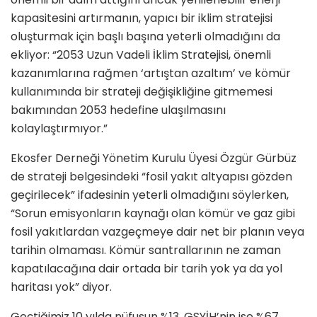
kapasitesini artırmanın, yapıcı bir iklim stratejisi
oluşturmak için başlı başına yeterli olmadığını da
ekliyor: “2053 Uzun Vadeli İklim Stratejisi, önemli
kazanımlarına rağmen ‘artıştan azaltım’ ve kömür
kullanımında bir strateji değişikliğine gitmemesi
bakımından 2053 hedefine ulaşılmasını
kolaylaştırmıyor.”
Ekosfer Derneği Yönetim Kurulu Üyesi Özgür Gürbüz
de strateji belgesindeki “fosil yakıt altyapısı gözden
geçirilecek” ifadesinin yeterli olmadığını söylerken,
“Sorun emisyonların kaynağı olan kömür ve gaz gibi
fosil yakıtlardan vazgeçmeye dair net bir planın veya
tarihin olmaması. Kömür santrallarının ne zaman
kapatılacağına dair ortada bir tarih yok ya da yol
haritası yok” diyor.
Geçtiğimiz 10 yılda nüfusun %13, GSYİH’nin ise %67