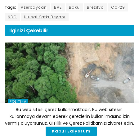
Tags:
Azerbaycan
BAE
Bakü
Brezilya
COP29
NDC
Ulusal Katkı Beyanı
İlginizi
Çekebilir
POLITIKA
Bu web sitesi çerez kullanmaktadır. Bu web sitesini
BM: Şirketler Doğa Kaybı Konusunda Yeterince Hızlı
kullanmaya devam ederek çerezlerin kullanılmasına izin
Hareket Etmiyor
vermiş oluyorsunuz. Gizlilik ve Çerez Politikamızı ziyaret edin.
5 AĞUSTOS 2026
Kabul Ediyorum