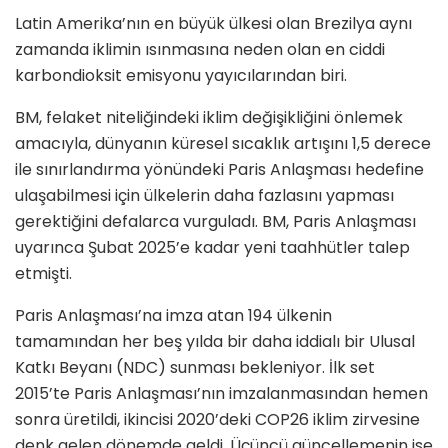
Latin Amerika’nın en büyük ülkesi olan Brezilya aynı
zamanda iklimin ısınmasına neden olan en ciddi
karbondioksit emisyonu yayıcılarından biri.
BM, felaket niteliğindeki iklim değişikliğini önlemek
amacıyla, dünyanın küresel sıcaklık artışını 1,5 derece
ile sınırlandırma yönündeki Paris Anlaşması hedefine
ulaşabilmesi için ülkelerin daha fazlasını yapması
gerektiğini defalarca vurguladı. BM, Paris Anlaşması
uyarınca Şubat 2025’e kadar yeni taahhütler talep
etmişti.
Paris Anlaşması’na imza atan 194 ülkenin
tamamından her beş yılda bir daha iddialı bir Ulusal
Katkı Beyanı (NDC) sunması bekleniyor. İlk set
2015’te Paris Anlaşması’nın imzalanmasından hemen
sonra üretildi, ikincisi 2020’deki COP26 iklim zirvesine
denk gelen dönemde geldi. Üçüncü güncellemenin ise