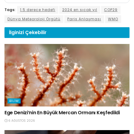
Tags:
1.5 derece hedefi
2024 en sıcak yıl
COP29
Dünya Meteoroloji Örgütü
Paris Anlaşması
WMO
İlginizi
Çekebilir
BILIM
Ege Denizi’nin En Büyük Mercan Ormanı Keşfedildi
6 AĞUSTOS 2026