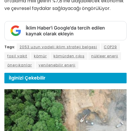
ortalama milli gelirin %7,8’ine ulaşabilecek ekonomik
ve çevresel faydalar sağlayacağı öngörülüyor.
İklim Haber'i Google'da tercih edilen
kaynak olarak ekleyin
Tags:
2053 uzun vadeli iklim strateji belgesi
COP29
fosil yakıt
kömür
kömürden çıkış
nükleer enerji
öneçıkanlar
yenilenebilir enerji
İlginizi
Çekebilir