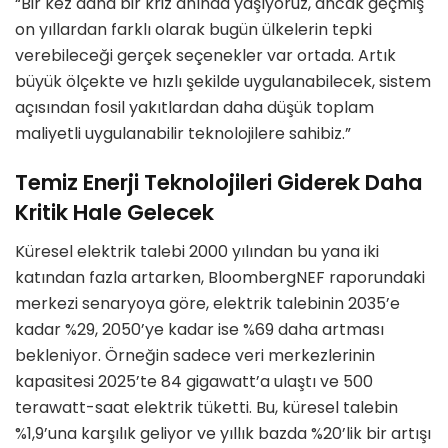
“Bir kez daha bir kriz anında yaşıyoruz, ancak geçmiş
on yıllardan farklı olarak bugün ülkelerin tepki
verebileceği gerçek seçenekler var ortada. Artık
büyük ölçekte ve hızlı şekilde uygulanabilecek, sistem
açısından fosil yakıtlardan daha düşük toplam
maliyetli uygulanabilir teknolojilere sahibiz.”
Temiz Enerji Teknolojileri Giderek Daha
Kritik Hale Gelecek
Küresel elektrik talebi 2000 yılından bu yana iki
katından fazla artarken, BloombergNEF raporundaki
merkezi senaryoya göre, elektrik talebinin 2035’e
kadar %29, 2050’ye kadar ise %69 daha artması
bekleniyor. Örneğin sadece veri merkezlerinin
kapasitesi 2025’te 84 gigawatt’a ulaştı ve 500
terawatt-saat elektrik tüketti. Bu, küresel talebin
%1,9’una karşılık geliyor ve yıllık bazda %20’lik bir artışı