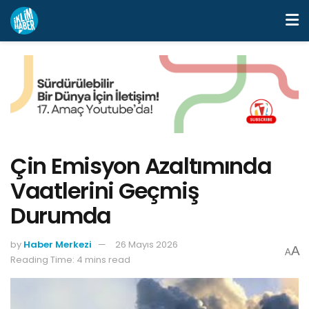
Çin Emisyon Azaltımında
Vaatlerini Geçmiş
Durumda
by
Haber Merkezi
26 Mayıs 2026
A
A
Reading Time: 4 mins read