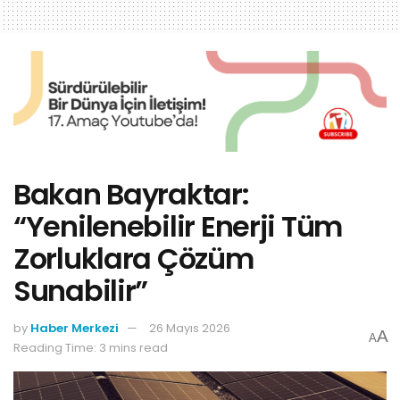
Bakan Bayraktar:
“Yenilenebilir Enerji Tüm
Zorluklara Çözüm
Sunabilir”
by
Haber Merkezi
26 Mayıs 2026
A
A
Reading Time: 3 mins read