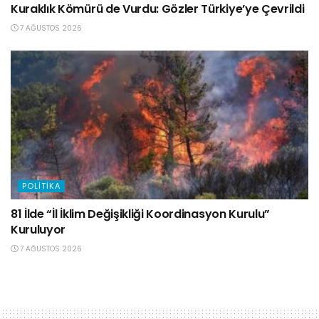
Kuraklık Kömürü de Vurdu: Gözler Türkiye’ye Çevrildi
7 AĞUSTOS 2026
POLITIKA
81 İlde “İl İklim Değişikliği Koordinasyon Kurulu”
Kuruluyor
7 AĞUSTOS 2026