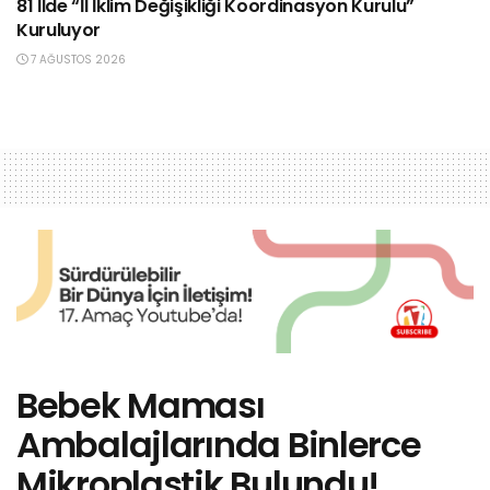
81 İlde “İl İklim Değişikliği Koordinasyon Kurulu”
Kuruluyor
7 AĞUSTOS 2026
Bebek Maması
Ambalajlarında Binlerce
Mikroplastik Bulundu!