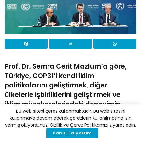
Prof. Dr. Semra Cerit Mazlum’a göre,
Türkiye, COP31’i kendi iklim
politikalarını geliştirmek, diğer
ülkelerle işbirliklerini geliştirmek ve
iklim müzakerelerindeki deneyimini
Bu web sitesi çerez kullanmaktadır. Bu web sitesini
güçlendirmek için kullanabilir.
kullanmaya devam ederek çerezlerin kullanılmasına izin
vermiş oluyorsunuz. Gizlilik ve Çerez Politikamızı ziyaret edin.
İklim Haber ve Medyascope işbirliğiyle hazırlanan
Kabul Ediyorum
“COP31 Yolu”
programının ilk konuğu Marmara