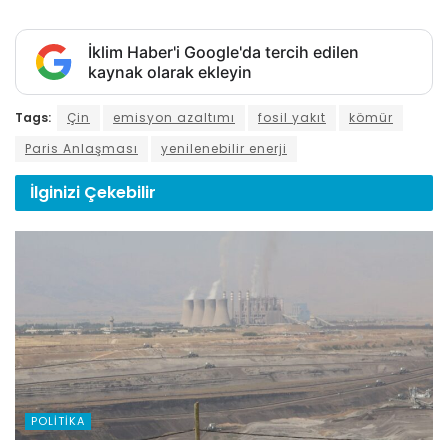
İklim Haber'i Google'da tercih edilen
kaynak olarak ekleyin
Tags:
Çin
emisyon azaltımı
fosil yakıt
kömür
Paris Anlaşması
yenilenebilir enerji
İlginizi
Çekebilir
POLITIKA