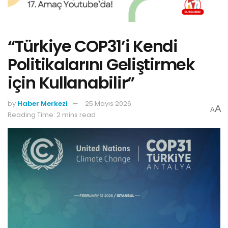
“Türkiye COP31’i Kendi
Politikalarını Geliştirmek
için Kullanabilir”
by
Haber Merkezi
25 Mayıs 2026
A
A
Reading Time: 2 mins read