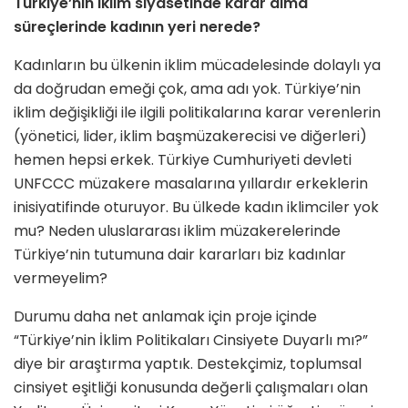
Türkiye’nin iklim siyasetinde ka­rar alma
süreçlerinde kadının yeri nerede?
Kadınların bu ülkenin iklim müca­delesinde dolaylı ya
da doğrudan emeği çok, ama adı yok. Türkiye’nin
iklim değişikliği ile ilgili politikaları­na karar verenlerin
(yönetici, lider, iklim başmüzakerecisi ve diğerleri)
hemen hepsi erkek. Türkiye Cum­huriyeti devleti
UNFCCC müzake­re masalarına yıllardır erkeklerin
inisiyatifinde oturuyor. Bu ülkede kadın iklimciler yok
mu? Neden uluslararası iklim müzakerelerinde
Türkiye’nin tutumuna dair kararları biz kadınlar
vermeyelim?
Durumu daha net anlamak için pro­je içinde
“Türkiye’nin İklim Politi­kaları Cinsiyete Duyarlı mı?”
diye bir araştırma yaptık. Destekçimiz, toplumsal
cinsiyet eşitliği konu­sunda değerli çalışmaları olan