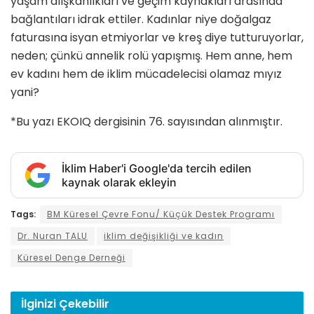
yaşam alışkanlıkla­rı ve geçim kaynakları arasında
bağ­lantıları idrak ettiler. Kadınlar niye doğalgaz
faturasına isyan etmiyorlar ve kreş diye tutturuyorlar,
neden; çünkü annelik rolü yapışmış. Hem anne, hem
ev kadını hem de iklim mücadelecisi olamaz mıyız
yani?
*Bu yazı EKOIQ dergisinin 76. sayısından alınmıştır.
İklim Haber'i Google'da tercih edilen
kaynak olarak ekleyin
Tags:
BM Küresel Çevre Fonu/ Küçük Destek Programı
Dr. Nuran TALU
iklim değişikliği ve kadın
Küresel Denge Derneği
İlginizi
Çekebilir