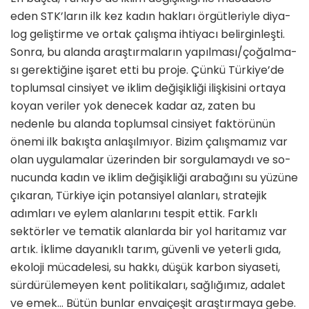
eden STK’ların ilk kez kadın hakları örgütleriyle diya­
log geliştirme ve ortak çalışma ihti­yacı belirginleşti.
Sonra, bu alanda araştırmaların yapılması/çoğalma­
sı gerektiğine işaret etti bu proje. Çünkü Türkiye’de
toplumsal cinsi­yet ve iklim değişikliği ilişkisini or­taya
koyan veriler yok denecek ka­dar az, zaten bu
nedenle bu alanda toplumsal cinsiyet faktörünün
öne­mi ilk bakışta anlaşılmıyor. Bizim çalışmamız var
olan uygulamalar üzerinden bir sorgulamaydı ve so­
nucunda kadın ve iklim değişikliği arabağını su yüzüne
çıkaran, Türki­ye için potansiyel alanları, stratejik
adımları ve eylem alanlarını tespit ettik. Farklı
sektörler ve tematik alanlarda bir yol haritamız var
ar­tık. İklime dayanıklı tarım, güvenli ve yeterli gıda,
ekoloji mücadelesi, su hakkı, düşük karbon siyaseti,
sürdürülemeyen kent politikaları, sağlığımız, adalet
ve emek… Bütün bunlar envaiçeşit araştırmaya gebe.