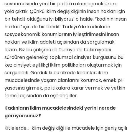
savunmasında yeni bir politika alanı açmak üzere
yola çıktık. Çünkü iklim değişikliğinin insan hakları için
bir tehdit olduğu­nu iyi biliyoruz, o halde, “kadının insan
hakları” için de bir tehdit. Türkiye’de kadınların
sosyoekono­mik konumlarının iyileştirilmesini insan
hakları ve iklim adaleti açı­sından da sorgulamak
lazım. Biz bu çalışma ile Türkiye’de hakimiyetini
sürdüren gelenekçi toplumsal cinsi­yet kurgusunu bu
kez cinsiyet eşit­likçi iklim politikaları oluşturmak için
sorguladık. Gördük ki bu ül­kede kadınlar, iklim
mücadelesinde yaşam alanlarını korumak, emek pi­
yasasına girmek, politikalara karar vermek ve yetkin
temsil açısından da eşit değiller.
Kadınların iklim mücadelesindeki yerini nerede
görüyorsunuz?
Kitlelerde… İklim değişikliği ile mücadele için geniş açılı