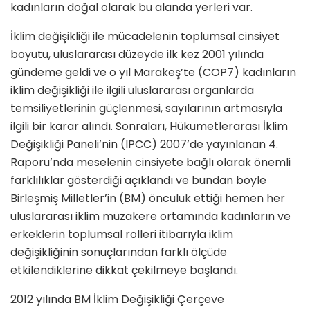
kadınların doğal olarak bu alanda yerleri var.
İklim değişikliği ile mücadelenin toplumsal cinsiyet
boyutu, ulusla­rarası düzeyde ilk kez 2001 yılında
gündeme geldi ve o yıl Marakeş’te (COP7) kadınların
iklim değişikli­ği ile ilgili uluslararası organlarda
temsiliyetlerinin güçlenmesi, sayı­larının artmasıyla
ilgili bir karar alındı. Sonraları, Hükümetlerarası İklim
Değişikliği Paneli’nin (IPCC) 2007’de yayınlanan 4.
Raporu’nda meselenin cinsiyete bağlı olarak önemli
farklılıklar gösterdiği açık­landı ve bundan böyle
Birleşmiş Milletler’in (BM) öncülük ettiği he­men her
uluslararası iklim müzake­re ortamında kadınların ve
erkekle­rin toplumsal rolleri itibarıyla iklim
değişikliğinin sonuçlarından farklı ölçüde
etkilendiklerine dikkat çekil­meye başlandı.
2012 yılında BM İklim Değişikliği Çerçeve