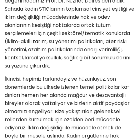
değerli hocamız Prof. Dr. Nüzhet Dalfes’den aldık.
Sahada kadın STK’larının toplumsal cinsiyet eşitliği ve
iklim değişikliği mücadelesinde hak ve ödev
alanlarının kesiştiği noktalarda ortak tutum
sergilemeleri için çeşitli sektörel/tematik konularda
(iklim-akıllı tarım, su yönetimi politikaları, afet riski
yönetimi, azaltım politikalarında enerji verimliliği,
kentsel, kırsal yoksulluk, sağlık gibi) sorumluluklarını
su yüzüne çıkardık.
İkincisi, hepimiz farkındayız ve hüzünlüyüz, son
dönemlerde bu ülkede izlenen temel politikalar ka­
dınları hemen her alanda mağdur ve dezavantajlı
bireyler olarak yaf­talıyor ve bizlerin aktif paydaşlar
ol­mamızı engelliyor. Bize yakıştırılan geleneksel
rollerden kurtulmak için ezelden beri mücadele
ediyoruz. İk­lim değişikliği ile mücadele etmek de
böyle bir mesele aslında. Kadın örgütlerine hak