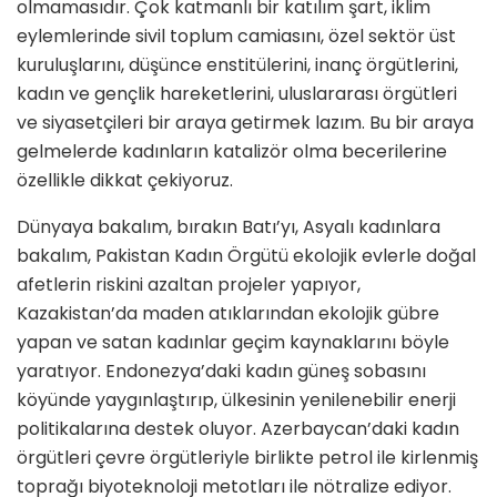
olmamasıdır. Çok katmanlı bir ka­tılım şart, iklim
eylemlerinde sivil toplum camiasını, özel sektör üst
kuruluşlarını, düşünce enstitülerini, inanç örgütlerini,
kadın ve gençlik hareketlerini, uluslararası örgütleri
ve siyasetçileri bir araya getirmek lazım. Bu bir araya
gelmelerde ka­dınların katalizör olma becerilerine
özellikle dikkat çekiyoruz.
Dünyaya bakalım, bırakın Batı’yı, Asyalı kadınlara
bakalım, Pakistan Kadın Örgütü ekolojik evlerle do­ğal
afetlerin riskini azaltan projeler yapıyor,
Kazakistan’da maden atık­larından ekolojik gübre
yapan ve satan kadınlar geçim kaynaklarını böyle
yaratıyor. Endonezya’daki kadın güneş sobasını
köyünde yay­gınlaştırıp, ülkesinin yenilenebilir enerji
politikalarına destek oluyor. Azerbaycan’daki kadın
örgütleri çevre örgütleriyle birlikte petrol ile kirlenmiş
toprağı biyotekno­loji metotları ile nötralize ediyor.