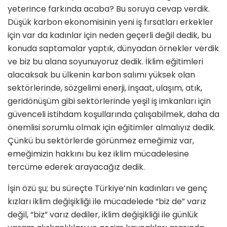
yeterince farkında acaba? Bu soruya cevap verdik.
Dü­şük karbon ekonomisinin yeni iş fır­satları erkekler
için var da kadınlar için neden geçerli değil dedik, bu
konuda saptamalar yaptık, dünya­dan örnekler verdik
ve biz bu alana soyunuyoruz dedik. İklim eğitim­leri
alacaksak bu ülkenin karbon salımı yüksek olan
sektörlerinde, sözgelimi enerji, inşaat, ulaşım, atık,
geridönüşüm gibi sektörlerin­de yeşil iş imkanları için
güvenceli istihdam koşullarında çalışabilmek, daha da
önemlisi sorumlu olmak için eğitimler almalıyız dedik.
Çün­kü bu sektörlerde görünmez emeği­miz var,
emeğimizin hakkını bu kez iklim mücadelesine
tercüme ederek arayacağız dedik.
İşin özü şu; bu süreçte Türkiye’nin kadınları ve genç
kızları iklim deği­şikliği ile mücadelede “biz de” varız
değil, “biz” varız dediler, iklim deği­şikliği ile günlük