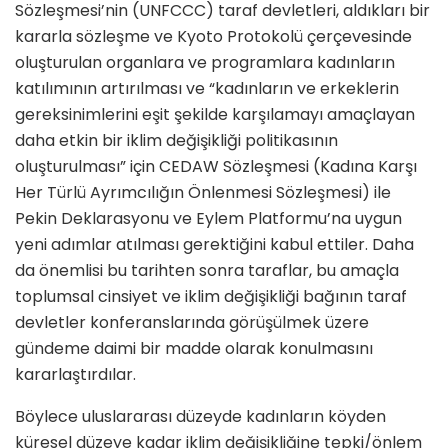
Sözleşmesi’nin (UNFCCC) taraf devletleri, aldıkları bir
kararla sözleşme ve Kyoto Protokolü çer­çevesinde
oluşturulan organlara ve programlara kadınların
katılımının artırılması ve “kadınların ve erkek­lerin
gereksinimlerini eşit şekilde karşılamayı amaçlayan
daha etkin bir iklim değişikliği politikasının
oluşturulması” için CEDAW Söz­leşmesi (Kadına Karşı
Her Türlü Ayrımcılığın Önlenmesi Sözleşmesi) ile
Pekin Deklarasyonu ve Eylem Platformu’na uygun
yeni adımlar atılması gerektiğini kabul ettiler. Daha
da önemlisi bu tarihten son­ra taraflar, bu amaçla
toplumsal cinsiyet ve iklim değişikliği bağının taraf
devletler konferanslarında gö­rüşülmek üzere
gündeme daimi bir madde olarak konulmasını
kararlaş­tırdılar.
Böylece uluslararası düzeyde kadın­ların köyden
küresel düzeye kadar iklim değişikliğine tepki/önlem