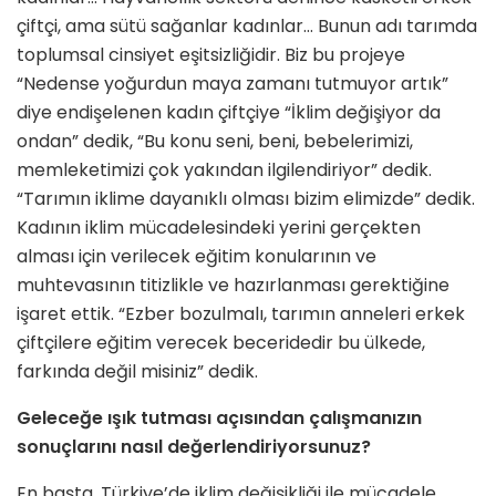
çiftçi, ama sütü sağanlar kadınlar… Bunun adı tarımda
toplumsal cin­siyet eşitsizliğidir. Biz bu projeye
“Nedense yoğurdun maya zamanı tutmuyor artık”
diye endişelenen kadın çiftçiye “İklim değişiyor da
ondan” dedik, “Bu konu seni, beni, bebelerimizi,
memleketimizi çok yakından ilgilendiriyor” dedik.
“Tarımın iklime dayanıklı olması bi­zim elimizde” dedik.
Kadının iklim mücadelesindeki yerini gerçekten
alması için verilecek eğitim konu­larının ve
muhtevasının titizlikle ve hazırlanması gerektiğine
işaret ettik. “Ezber bozulmalı, tarımın an­neleri erkek
çiftçilere eğitim vere­cek beceridedir bu ülkede,
farkında değil misiniz” dedik.
Geleceğe ışık tutması açısından ça­lışmanızın
sonuçlarını nasıl değer­lendiriyorsunuz?
En başta, Türkiye’de iklim değişik­liği ile mücadele