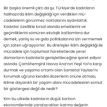
Bir başka önemli çıktı da şu: Türkiye’de kadınların
halihazırda iklim değişikliği için verdikleri mü­
cadelelerin görünmez noktalarını aydınlattık.
Kadınlar özellikle kırsal alanda emeklerini ve
geçimlikle­rini sömüren ekolojik katliamlara dur
demek, yanlış su ve gıda poli­tikalarına izin vermemek
için zaten uğraşıyorlar. Bu direnişler iklim değişikliği ile
mücadele için toplum­sal hareketlerde yerel
damarların kadınlarla genişletileceğine işaret ediyor
aslında. Çamlıhemşinli Hav­va Ana’nın Yeşil Yol’a karşı
durmak ve yaşama ortamı olan Samistal Yaylası’nı
korumak uğruna kendi­ni dozerlerin önüne atması,
iklime dayanıklı bir yaşam alanı mücadele­sinin somut
bir göstergesi değil de nedir?
Kim bu ülkede kadınların düşük karbon
ekonomilerinde yaratacakla­rı katma değerin