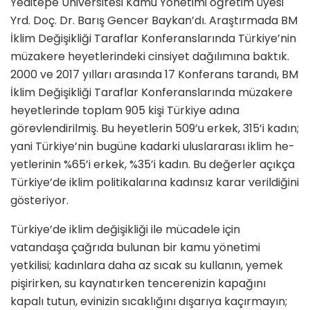
Ye­ditepe Üniversitesi Kamu Yönetimi öğretim üyesi
Yrd. Doç. Dr. Barış Gencer Baykan’dı. Araştırmada BM
İklim Değişikliği Taraflar Konfe­ranslarında Türkiye’nin
müzakere heyetlerindeki cinsiyet dağılımına baktık.
2000 ve 2017 yılları arasın­da 17 Konferans tarandı, BM
İklim Değişikliği Taraflar Konferansların­da müzakere
heyetlerinde toplam 905 kişi Türkiye adına
görevlendi­rilmiş. Bu heyetlerin 509’u erkek, 315’i kadın;
yani Türkiye’nin bu­güne kadarki uluslararası iklim he­
yetlerinin %65’i erkek, %35’i kadın. Bu değerler açıkça
Türkiye’de iklim politikalarına kadınsız karar verildi­ğini
gösteriyor.
Türkiye’de iklim değişikliği ile müca­dele için
vatandaşa çağrıda bulunan bir kamu yönetimi
yetkilisi; kadınlara daha az sıcak su kullanın, yemek
pi­şirirken, su kaynatırken tencerenizin kapağını
kapalı tutun, evinizin sıcak­lığını dışarıya kaçırmayın;