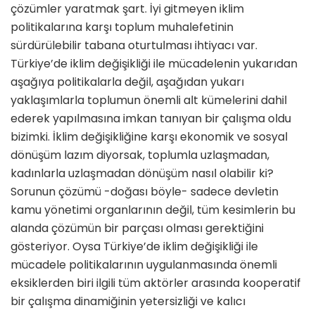
çözümler yaratmak şart. İyi gitmeyen iklim
politikalarına karşı toplum mu­halefetinin
sürdürülebilir tabana oturtulması ihtiyacı var.
Türkiye’de iklim değişikliği ile mücadelenin yu­karıdan
aşağıya politikalarla değil, aşağıdan yukarı
yaklaşımlarla top­lumun önemli alt kümelerini dahil
ederek yapılmasına imkan tanıyan bir çalışma oldu
bizimki. İklim de­ğişikliğine karşı ekonomik ve sosyal
dönüşüm lazım diyorsak, toplumla uzlaşmadan,
kadınlarla uzlaşmadan dönüşüm nasıl olabilir ki?
Sorunun çözümü -doğası böyle- sadece dev­letin
kamu yönetimi organlarının değil, tüm kesimlerin bu
alanda çözümün bir parçası olması gerek­tiğini
gösteriyor. Oysa Türkiye’de iklim değişikliği ile
mücadele poli­tikalarının uygulanmasında önemli
eksiklerden biri ilgili tüm aktörler arasında kooperatif
bir çalışma dinamiğinin yetersizliği ve kalıcı