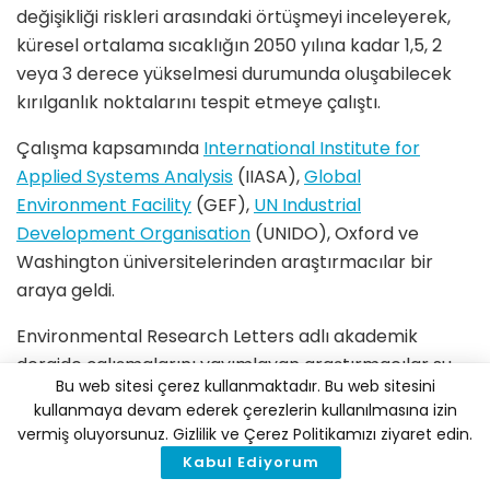
değişikliği riskleri arasındaki örtüşmeyi inceleyerek,
küresel ortalama sıcaklığın 2050 yılına kadar 1,5, 2
veya 3 derece yükselmesi durumunda oluşabilecek
kırılganlık noktalarını tespit etmeye çalıştı.
Çalışma kapsamında
International Institute for
Applied Systems Analysis
(IIASA),
Global
Environment Facility
(GEF),
UN Industrial
Development Organisation
(UNIDO), Oxford ve
Washington üniversitelerinden araştırmacılar bir
araya geldi.
Environmental Research Letters adlı akademik
dergide çalışmalarını yayımlayan araştırmacılar su,
Bu web sitesi çerez kullanmaktadır. Bu web sitesini
enerji, gıda ve çevre olmak üzere üç ana sektörde 14
kullanmaya devam ederek çerezlerin kullanılmasına izin
etki göstergesi geliştirdiklerini belirtiyor. Bu
vermiş oluyorsunuz. Gizlilik ve Çerez Politikamızı ziyaret edin.
göstergeler arasında su stres endeksi, su tedarik
Kabul Ediyorum
mevsimselliği, yemek pişirmede temiz araçlar