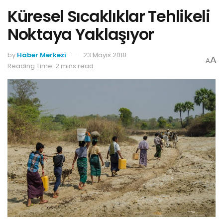
Küresel Sıcaklıklar Tehlikeli
Noktaya Yaklaşıyor
by
Haber Merkezi
23 Mayıs 2018
A
A
Reading Time: 2 mins read