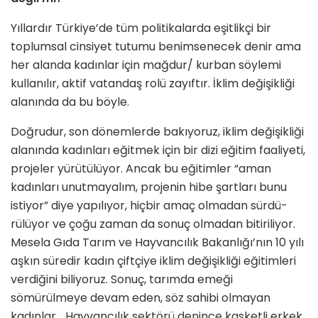
Yıllardır Türkiye’de tüm politikalar­da eşitlikçi bir
toplumsal cinsiyet tutumu benimsenecek denir ama
her alanda kadınlar için mağdur/ kurban söylemi
kullanılır, aktif va­tandaş rolü zayıftır. İklim değişikliği
alanında da bu böyle.
Doğrudur, son dönemlerde bakı­yoruz, iklim değişikliği
alanında kadınları eğitmek için bir dizi eği­tim faaliyeti,
projeler yürütülüyor. Ancak bu eğitimler “aman
kadın­ları unutmayalım, projenin hibe şartları bunu
istiyor” diye yapılı­yor, hiçbir amaç olmadan sürdü­
rülüyor ve çoğu zaman da sonuç olmadan bitiriliyor.
Mesela Gıda Tarım ve Hayvancılık Bakanlığı’nın 10 yılı
aşkın süredir kadın çiftçiye iklim değişikliği eğitimleri
verdiği­ni biliyoruz. Sonuç, tarımda emeği
sömürülmeye devam eden, söz sa­hibi olmayan
kadınlar… Hayvancı­lık sektörü denince kasketli erkek