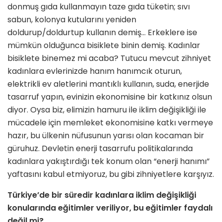
donmuş gıda kullanmayın taze gıda tüketin; sıvı
sabun, kolonya kutularını yeni­den
doldurup/doldurtup kullanın demiş… Erkeklere ise
mümkün oldu­ğunca bisiklete binin demiş. Kadınlar
bisiklete binemez mi acaba? Tutucu mevcut zihniyet
kadınlara evleriniz­de hanım hanımcık oturun,
elektrikli ev aletlerini mantıklı kullanın, suda, enerjide
tasarruf yapın, evinizin eko­nomisine bir katkınız olsun
diyor. Oysa biz, elimizin hamuru ile iklim değişikliği ile
mücadele için memle­ket ekonomisine katkı vermeye
ha­zır, bu ülkenin nüfusunun yarısı olan kocaman bir
güruhuz. Devletin ener­ji tasarrufu politikalarında
kadınlara yakıştırdığı tek konum olan “enerji hanımı”
yaftasını kabul etmiyoruz, bu gibi zihniyetlere karşıyız.
Türkiye’de bir süredir kadınlara iklim değişikliği
konularında eği­timler veriliyor, bu eğitimler fay­dalı
değil mi?