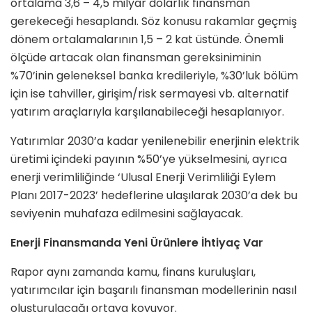
ortalama 3,6 – 4,5 milyar dolarlık finansman
gerekeceği hesaplandı. Söz konusu rakamlar geçmiş
dönem ortalamalarının 1,5 – 2 kat üstünde. Önemli
ölçüde artacak olan finansman gereksiniminin
%70’inin geleneksel banka kredileriyle, %30’luk bölüm
için ise tahviller, girişim/risk sermayesi vb. alternatif
yatırım araçlarıyla karşılanabileceği hesaplanıyor.
Yatırımlar 2030’a kadar yenilenebilir enerjinin elektrik
üretimi içindeki payının %50’ye yükselmesini, ayrıca
enerji verimliliğinde ‘Ulusal Enerji Verimliliği Eylem
Planı 2017-2023’ hedeflerine ulaşılarak 2030’a dek bu
seviyenin muhafaza edilmesini sağlayacak.
Enerji Finansmanda Yeni Ürünlere İhtiyaç Var
Rapor aynı zamanda kamu, finans kuruluşları,
yatırımcılar için başarılı finansman modellerinin nasıl
oluşturulacağı ortaya koyuyor.