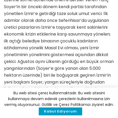
Soyer’in bir önceki dönem kendi partisi tarafından
yönetilen İzmir’e getirdiği taze soluk umut verici. İlk
adımlar olarak daha önce Seferihisar’da uygulanan
üretici pazarlarını İzmir’e taşıyarak kent sakin­lerini
ekonomik krizin etkilerine karşı savunmaya yönelen;
ilk açtığı belediye binasının çocuklu kadınların
istihda­mına yönelik Masal Evi olması, yeni İzmir
yönetiminin yönelimini göster­mesi açısından dikkat
çekici. Ağustos ayını ülkenin gördüğü en büyük orman
yangınlarından (Soyer’e göre yanan alan 5.000
hektarın üzerinde) biri ile boğuşarak geçiren İzmir’in
yeni başka­nı Soyer, yangın süreçleriyle doğrudan
ilgilenerek nasıl bir yönetim sergileye­ceğini de
Bu web sitesi çerez kullanmaktadır. Bu web sitesini
göstermiş oldu. Yangın sonra­sında büyük bir yeniden
kullanmaya devam ederek çerezlerin kullanılmasına izin
ağaçlandırma kampanyası başlatacaklarını duyuran
vermiş oluyorsunuz. Gizlilik ve Çerez Politikamızı ziyaret edin.
Soyer, bu tür ağaç dikme seferberlik­lerinin ekolojik
Kabul Ediyorum
sorunlara dikkat çeken uzmanların görüşlerini dikkate