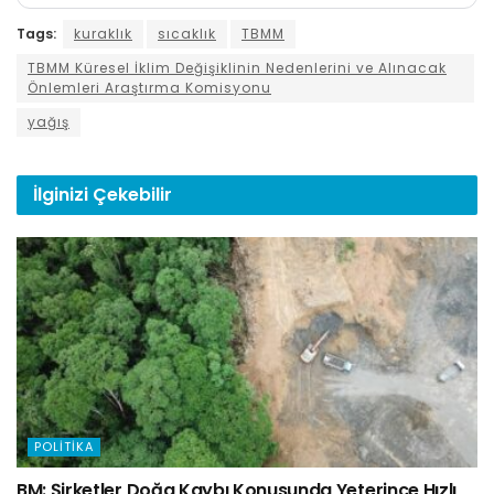
Tags:
kuraklık
sıcaklık
TBMM
TBMM Küresel İklim Değişiklinin Nedenlerini ve Alınacak
Önlemleri Araştırma Komisyonu
yağış
İlginizi
Çekebilir
POLITIKA
BM: Şirketler Doğa Kaybı Konusunda Yeterince Hızlı