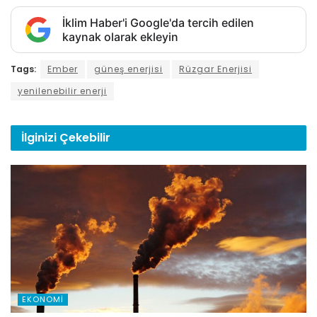
İklim Haber'i Google'da tercih edilen
kaynak olarak ekleyin
Tags:
Ember
güneş enerjisi
Rüzgar Enerjisi
yenilenebilir enerji
İlginizi
Çekebilir
EKONOMI