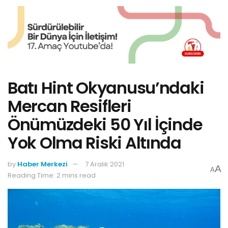
Batı Hint Okyanusu’ndaki
Mercan Resifleri
Önümüzdeki 50 Yıl İçinde
Yok Olma Riski Altında
by
Haber Merkezi
7 Aralık 2021
A
A
Reading Time: 2 mins read