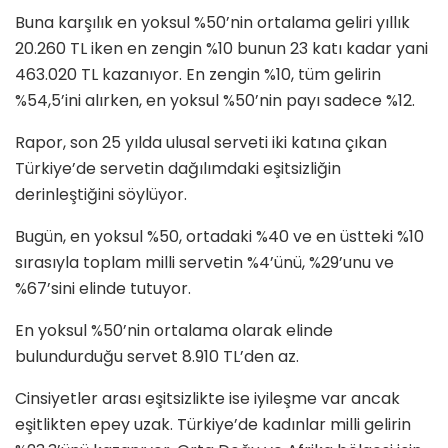
Buna karşılık en yoksul %50’nin ortalama geliri yıllık
20.260 TL iken en zengin %10 bunun 23 katı kadar yani
463.020 TL kazanıyor. En zengin %10, tüm gelirin
%54,5’ini alırken, en yoksul %50’nin payı sadece %12.
Rapor, son 25 yılda ulusal serveti iki katına çıkan
Türkiye’de servetin dağılımdaki eşitsizliğin
derinleştiğini söylüyor.
Bugün, en yoksul %50, ortadaki %40 ve en üstteki %10
sırasıyla toplam milli servetin %4’ünü, %29’unu ve
%67’sini elinde tutuyor.
En yoksul %50’nin ortalama olarak elinde
bulundurduğu servet 8.910 TL’den az.
Cinsiyetler arası eşitsizlikte ise iyileşme var ancak
eşitlikten epey uzak. Türkiye’de kadınlar milli gelirin