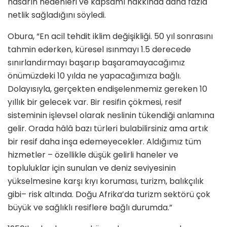
hasarın nedenleri ve kapsamı hakkında daha fazla
netlik sağladığını söyledi.
Obura, “En acil tehdit iklim değişikliği. 50 yıl sonrasını
tahmin ederken, küresel ısınmayı 1.5 derecede
sınırlandırmayı başarıp başaramayacağımız
önümüzdeki 10 yılda ne yapacağımıza bağlı.
Dolayısıyla, gerçekten endişelenmemiz gereken 10
yıllık bir gelecek var. Bir resifin çökmesi, resif
sisteminin işlevsel olarak neslinin tükendiği anlamına
gelir. Orada hâlâ bazı türleri bulabilirsiniz ama artık
bir resif daha inşa edemeyecekler. Aldığımız tüm
hizmetler – özellikle düşük gelirli haneler ve
topluluklar için sunulan ve deniz seviyesinin
yükselmesine karşı kıyı koruması, turizm, balıkçılık
gibi– risk altında. Doğu Afrika’da turizm sektörü çok
büyük ve sağlıklı resiflere bağlı durumda.”