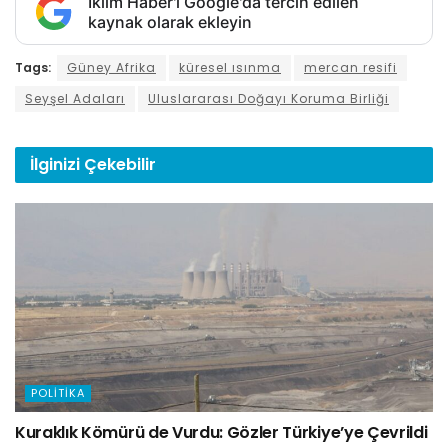
İklim Haber'i Google'da tercih edilen
kaynak olarak ekleyin
Tags:
Güney Afrika
küresel ısınma
mercan resifi
Seyşel Adaları
Uluslararası Doğayı Koruma Birliği
İlginizi
Çekebilir
POLITIKA
Kuraklık Kömürü de Vurdu: Gözler Türkiye’ye Çevrildi