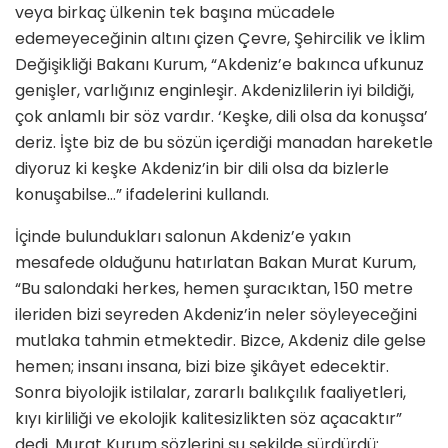
veya birkaç ülkenin tek başına mücadele
edemeyeceğinin altını çizen Çevre, Şehircilik ve İklim
Değişikliği Bakanı Kurum, “Akdeniz’e bakınca ufkunuz
genişler, varlığınız enginleşir. Akdenizlilerin iyi bildiği,
çok anlamlı bir söz vardır. ‘Keşke, dili olsa da konuşsa’
deriz. İşte biz de bu sözün içerdiği manadan hareketle
diyoruz ki keşke Akdeniz’in bir dili olsa da bizlerle
konuşabilse…” ifadelerini kullandı.
İçinde bulundukları salonun Akdeniz’e yakın
mesafede olduğunu hatırlatan Bakan Murat Kurum,
“Bu salondaki herkes, hemen şuracıktan, 150 metre
ileriden bizi seyreden Akdeniz’in neler söyleyeceğini
mutlaka tahmin etmektedir. Bizce, Akdeniz dile gelse
hemen; insanı insana, bizi bize şikâyet edecektir.
Sonra biyolojik istilalar, zararlı balıkçılık faaliyetleri,
kıyı kirliliği ve ekolojik kalitesizlikten söz açacaktır”
dedi. Murat Kurum sözlerini şu şekilde sürdürdü: