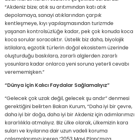
“Akdeniz bize; atık su arıtımından katı atık
depolamaya, sanayi atıklarından çarpık
kentleşmeye, kıyı yapılaşmasından turizmde
yaşanan kontrolsüzlüğe kadar, pek çok konuda koca
koca sorular soracaktır. Üstelik biz daha, biyolojik
istilalara, egzotik türlerin doğal ekosistem üzerinde
oluşturduğu baskılara, zararlı alglerden zararlı
yosunlara kadar onlarca yeni soruna yeterli cevabı
verememişken.”
“Dünya için Kalıcı Faydalar Sağlamalıyız”
“Gelecek çok uzak değil, gelecek şu andır” denmesi
gerektiğini belirten Bakan Kurum, “Daha iyi bir çevre,
daha iyi bir doğa, daha iyi bir Akdeniz için adımlarımızı
kararlılıkla atmalıyız. Biz ülke olarak, ülkemizin kara
suları ve kıyılarına dair uzun vadeli koruma
çalışmalarımızı içeren ‘2053 Mavi Planı’mıza