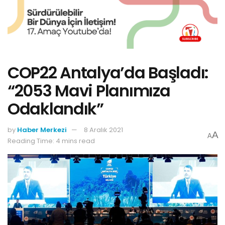
COP22 Antalya’da Başladı:
“2053 Mavi Planımıza
Odaklandık”
by
Haber Merkezi
8 Aralık 2021
A
A
Reading Time: 4 mins read