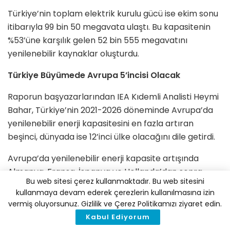
Türkiye’nin toplam elektrik kurulu gücü ise ekim sonu
itibarıyla 99 bin 50 megavata ulaştı. Bu kapasitenin
%53’üne karşılık gelen 52 bin 555 megavatını
yenilenebilir kaynaklar oluşturdu.
Türkiye Büyümede Avrupa 5’incisi Olacak
Raporun başyazarlarından IEA Kıdemli Analisti Heymi
Bahar, Türkiye’nin 2021-2026 döneminde Avrupa’da
yenilenebilir enerji kapasitesini en fazla artıran
beşinci, dünyada ise 12’inci ülke olacağını dile getirdi.
Avrupa’da yenilenebilir enerji kapasite artışında
Almanya, Fransa, İspanya ve Hollanda’dan sonra
Bu web sitesi çerez kullanmaktadır. Bu web sitesini
Türkiye’nin yer aldığını belirten Bahar, “Ana
kullanmaya devam ederek çerezlerin kullanılmasına izin
senaryomuza göre Türkiye’de bu dönemde
vermiş oluyorsunuz. Gizlilik ve Çerez Politikamızı ziyaret edin.
beklediğimiz 26 gigavatlık kapasite artışı daha fazla
Kabul Ediyorum
da olabilir. Zaten İspanya ve Hollanda ile de