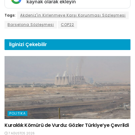
kaynak olarak ekleyin
Tags:
Akdeniz'in Kirlenmeye Karşı Korunması Sözleşmesi
Barselona Sözleşmesi
COP22
İlginizi
Çekebilir
POLITIKA
Kuraklık Kömürü de Vurdu: Gözler Türkiye’ye Çevrildi
7 AĞUSTOS 2026