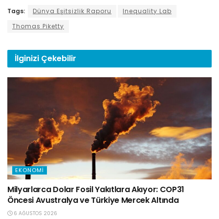
Tags:
Dünya Eşitsizlik Raporu
Inequality Lab
Thomas Piketty
İlginizi
Çekebilir
EKONOMI
Milyarlarca Dolar Fosil Yakıtlara Akıyor: COP31
Öncesi Avustralya ve Türkiye Mercek Altında
6 AĞUSTOS 2026