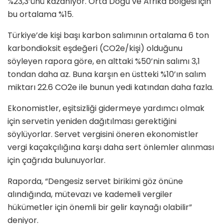
%23,3’ünü kazanıyor. Orta Doğu ve Afrika bölgesi için
bu ortalama %15.
Türkiye’de kişi başı karbon salımının ortalama 6 ton
karbondioksit eşdeğeri (CO2e/kişi) olduğunu
söyleyen rapora göre, en alttaki %50’nin salımı 3,1
tondan daha az. Buna karşın en üstteki %10’ın salım
miktarı 22.6 CO2e ile bunun yedi katından daha fazla.
Ekonomistler, eşitsizliği gidermeye yardımcı olmak
için servetin yeniden dağıtılması gerektiğini
söylüyorlar. Servet vergisini öneren ekonomistler
vergi kaçakçılığına karşı daha sert önlemler alınması
için çağrıda bulunuyorlar.
Raporda, “Dengesiz servet birikimi göz önüne
alındığında, mütevazı ve kademeli vergiler
hükümetler için önemli bir gelir kaynağı olabilir”
deniyor.